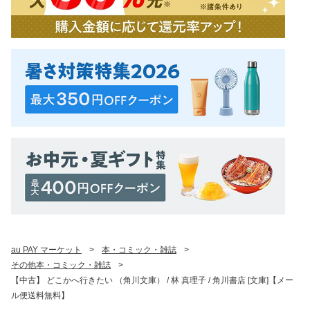
au PAY マーケット
>
本・コミック・雑誌
>
その他本・コミック・雑誌
>
【中古】 どこかへ行きたい （角川文庫） / 林 真理子 / 角川書店 [文庫]【メー
ル便送料無料】