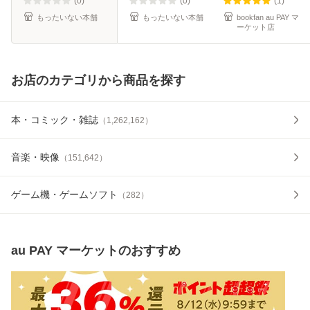
(0)
(0)
(1)
もったいない本舗
もったいない本舗
bookfan au PAY マ
ーケット店
お店のカテゴリから商品を探す
本・コミック・雑誌
（
1,262,162
）
音楽・映像
（
151,642
）
ゲーム機・ゲームソフト
（
282
）
au PAY マーケット
のおすすめ