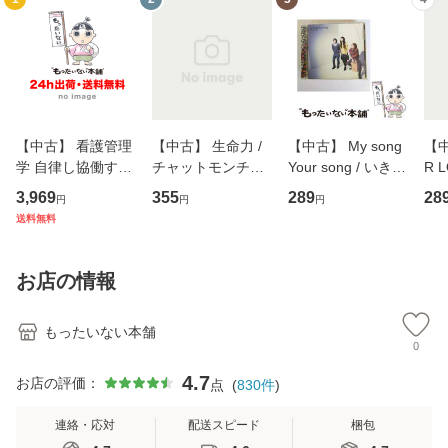
【中古】 看護管理
【中古】 生命力 /
【中古】 My song
【中
学 自律し協働する
チャットモンチー /
Your song / いきも
R 
専門職の看護マネ
キューンレコード
のがかり / [CD]
産限
3,969
355
289
28
円
円
円
ジメントスキル 改
[CD]【メール便送
【メール便送料無
翔太
送料無料
訂第3版 (看護学テ
料無料】
料】
[C
キストNiCE) / 手島
料
恵 藤本幸三 / 南江
お店の情報
堂 [単行
もったいない本舗
0
4.7
お店の評価：
点
(
830
件
)
連絡・応対
配送スピード
梱包