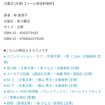
川書店 [文庫]【メール便送料無料】
著者：林 真理子
出版社：角川書店
サイズ：文庫
ISBN-10：4041579163
ISBN-13：9784041579169
■こちらの商品もオススメです
● イニシエーション・ラブ （文春文庫） / 乾 くるみ / 文藝春秋 [文
庫]
● 花の鎖 （文春文庫） / 湊 かなえ / 文藝春秋 [文庫]
● ユーモア小説集 （講談社文庫） / 遠藤 周作 / 講談社 [文庫]
● 64 上 （文春文庫） / 横山 秀夫 / 文藝春秋 [文庫]
● 64 下 （文春文庫） / 横山 秀夫 / 文藝春秋 [文庫]
● 頭のいい743の実用集 （プレイブックス） / ホームライフセミナ
ー / 青春出版社 [新書]
● 絶唱 （新潮文庫） / 湊 かなえ / 新潮社 [文庫]