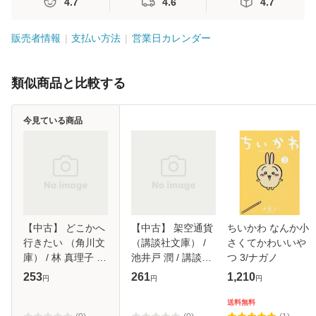
4.7
4.6
4.7
販売者情報
支払い方法
営業日カレンダー
類似商品と比較する
今見ている商品
【中古】 どこかへ
【中古】 架空通貨
ちいかわ なんか小
行きたい （角川文
（講談社文庫） /
さくてかわいいや
庫） / 林 真理子 /
池井戸 潤 / 講談社
つ 3/ナガノ
角川書店 [文庫]
[文庫]【メール便送
253
261
1,210
円
円
円
【メール便送料無
料無料】
料】
送料無料