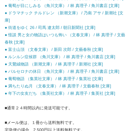
● 葡萄が目にしみる （角川文庫） / 林 真理子 / 角川書店 [文庫]
● ドラマチック チルドレン （新潮文庫） / 乃南 アサ / 新潮社 [文
庫]
● 街道をゆく 26 / 司馬 遼太郎 / 朝日新聞社 [文庫]
● 怪談 男と女の物語はいつも怖い （文春文庫） / 林 真理子 / 文藝
春秋 [文庫]
● 富士山頂 （文春文庫） / 新田 次郎 / 文藝春秋 [文庫]
● ルンルン症候群 （角川文庫） / 林 真理子 / 角川書店 [文庫]
● 天鵞絨物語 （新潮文庫） / 林 真理子 / 新潮社 [文庫]
● バルセロナの休日 （角川文庫） / 林 真理子 / 角川書店 [文庫]
● 葡萄物語 （集英社文庫） / 林 真理子 / 集英社 [文庫]
● 満ちたりぬ月 （文春文庫） / 林 真理子 / 文藝春秋 [文庫]
● 年下の女友だち （集英社文庫） / 林 真理子 / 集英社 [文庫]
■通常２４時間以内に発送可能です。
■メール便は、１冊から送料無料です。
宅急便の場合、2,500円以上送料無料です。