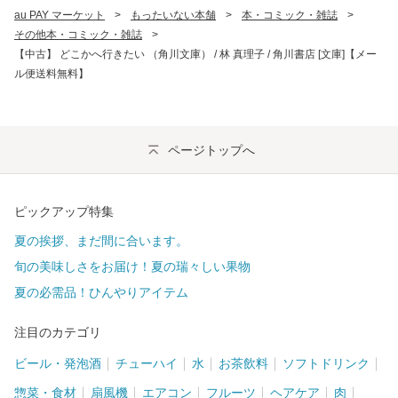
au PAY マーケット
>
もったいない本舗
>
本・コミック・雑誌
>
その他本・コミック・雑誌
>
【中古】 どこかへ行きたい （角川文庫） / 林 真理子 / 角川書店 [文庫]【メー
ル便送料無料】
ページトップへ
ピックアップ特集
夏の挨拶、まだ間に合います。
旬の美味しさをお届け！夏の瑞々しい果物
夏の必需品！ひんやりアイテム
注目のカテゴリ
ビール・発泡酒
チューハイ
水
お茶飲料
ソフトドリンク
惣菜・食材
扇風機
エアコン
フルーツ
ヘアケア
肉