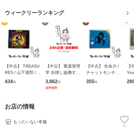
ウィークリーランキング
1
2
3
4
【中古】 TREASU
【中古】 看護管理
【中古】 生命力 /
【中
RES / 山下達郎 /
学 自律し協働する
チャットモンチー /
You
イーストウエス
専門職の看護マネ
キューンレコード
のがか
434
3,862
355
28
円
円
円
ト・ジャパン [CD]
ジメントスキル 改
[CD]【メール便送
【
送料無料
【メール便送料無
訂第3版 (看護学テ
料無料】
料
料】
キストNiCE) / 手島
恵 藤本幸三 / 南江
お店の情報
堂 [単行
もったいない本舗
0