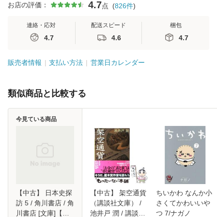
4.7
お店の評価：
点
(
826
件
)
連絡・応対
配送スピード
梱包
4.7
4.6
4.7
販売者情報
支払い方法
営業日カレンダー
類似商品と比較する
今見ている商品
【中古】 日本史探
【中古】 架空通貨
ちいかわ なんか小
訪 5 / 角川書店 / 角
（講談社文庫） /
さくてかわいいや
川書店 [文庫]【メ
池井戸 潤 / 講談社
つ 7/ナガノ