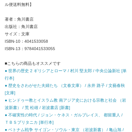
ル便送料無料】
著者：角川書店
出版社：角川書店
サイズ：文庫
ISBN-10：4041533058
ISBN-13：9784041533055
■こちらの商品もオススメです
● 世界の歴史 2 ギリシアとローマ / 村川 堅太郎 / 中央公論新社 [単
行本]
● 歴史をさわがせた夫婦たち （文春文庫） / 永井 路子 / 文藝春秋
[文庫]
● ヒンドゥー教とイスラム教 南アジア史における宗教と社会 （岩
波新書） / 荒 松雄 / 岩波書店 [新書]
● 不確実性の時代 / ジョン・ケネス・ガルブレイス、 都留重人 /
ＴＢＳブリタニカ [単行本]
● ベトナム戦争 サイゴン・ソウル・東京 （岩波新書） / 亀山旭 /