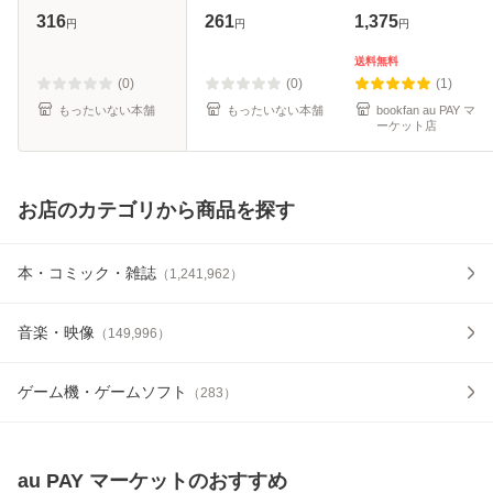
ール便送料無料】
[文庫]【メール便送
316
261
1,375
円
円
円
料無料】
送料無料
(0)
(0)
(1)
もったいない本舗
もったいない本舗
bookfan au PAY マ
ーケット店
お店のカテゴリから商品を探す
本・コミック・雑誌
（
1,241,962
）
音楽・映像
（
149,996
）
ゲーム機・ゲームソフト
（
283
）
au PAY マーケット
のおすすめ