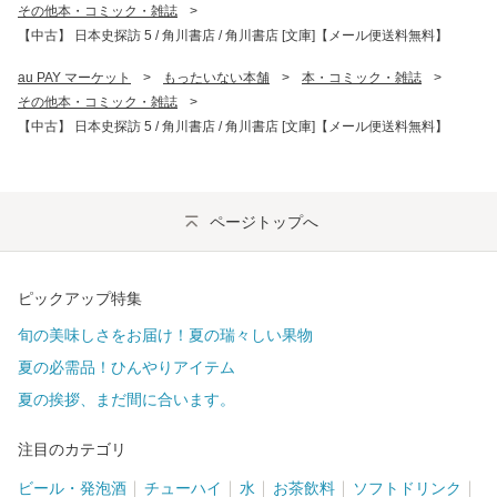
その他本・コミック・雑誌
>
【中古】 日本史探訪 5 / 角川書店 / 角川書店 [文庫]【メール便送料無料】
au PAY マーケット
>
もったいない本舗
>
本・コミック・雑誌
>
その他本・コミック・雑誌
>
【中古】 日本史探訪 5 / 角川書店 / 角川書店 [文庫]【メール便送料無料】
ページトップへ
ピックアップ特集
旬の美味しさをお届け！夏の瑞々しい果物
夏の必需品！ひんやりアイテム
夏の挨拶、まだ間に合います。
注目のカテゴリ
ビール・発泡酒
チューハイ
水
お茶飲料
ソフトドリンク