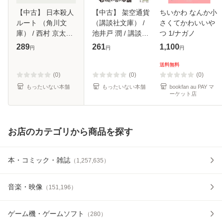
【中古】 日本殺人
【中古】 架空通貨
ちいかわ なんか小
ルート （角川文
（講談社文庫） /
さくてかわいいや
庫） / 西村 京太郎
池井戸 潤 / 講談社
つ 1/ナガノ
/ 角川書店 [文庫]
[文庫]【メール便送
289
261
1,100
円
円
円
【メール便送料無
料無料】
料】
送料無料
(0)
(0)
(0)
もったいない本舗
もったいない本舗
bookfan au PAY マ
ーケット店
お店のカテゴリから商品を探す
本・コミック・雑誌
（
1,257,635
）
音楽・映像
（
151,196
）
ゲーム機・ゲームソフト
（
280
）