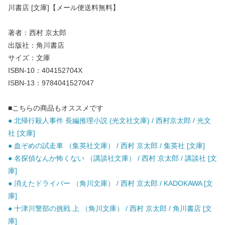
川書店 [文庫]【メール便送料無料】
著者：西村 京太郎
出版社：角川書店
サイズ：文庫
ISBN-10：404152704X
ISBN-13：9784041527047
■こちらの商品もオススメです
● 北帰行殺人事件 長編推理小説 (光文社文庫) / 西村京太郎 / 光文
社 [文庫]
● 血ぞめの試走車 （集英社文庫） / 西村 京太郎 / 集英社 [文庫]
● 名探偵なんか怖くない （講談社文庫） / 西村 京太郎 / 講談社 [文
庫]
● 消えたドライバー （角川文庫） / 西村 京太郎 / KADOKAWA [文
庫]
● 十津川警部の挑戦 上 （角川文庫） / 西村 京太郎 / 角川書店 [文
庫]