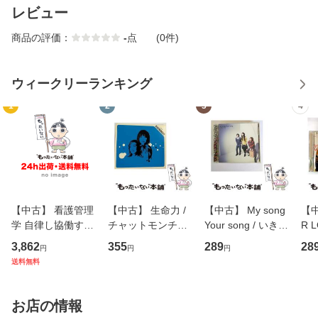
レビュー
商品の評価：
-
点
(0件)
ウィークリーランキング
1
2
3
4
【中古】 看護管理
【中古】 生命力 /
【中古】 My song
【中
学 自律し協働する
チャットモンチー /
Your song / いきも
R 
専門職の看護マネ
キューンレコード
のがかり / [CD]
産限
3,862
355
289
28
円
円
円
ジメントスキル 改
[CD]【メール便送
【メール便送料無
翔太
送料無料
訂第3版 (看護学テ
料無料】
料】
[C
キストNiCE) / 手島
料
恵 藤本幸三 / 南江
お店の情報
堂 [単行