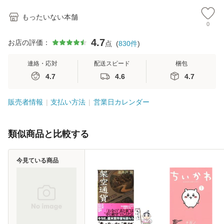
もったいない本舗
0
4.7
お店の評価：
点
(
830
件
)
連絡・応対
配送スピード
梱包
4.7
4.6
4.7
販売者情報
支払い方法
営業日カレンダー
類似商品と比較する
今見ている商品