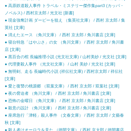
● 高原鉄道殺人事件 トラベル・ミステリー傑作集part3 (カッパ・
ノベルス) / 西村京太郎 / 光文社 [新書]
● 現金強奪計画 ダービーを狙え （集英社文庫） / 西村 京太郎 / 集
英社 [文庫]
● 消えたエース （角川文庫） / 西村 京太郎 / 角川書店 [文庫]
● 寝台特急「はやぶさ」の女 （角川文庫） / 西村 京太郎 / 角川書
店 [文庫]
● 黒百合の棺 長編推理小説 (光文社文庫) / 山村美紗 / 光文社 [文庫]
● 代理妻殺人事件 （光文社文庫） / 山村 美紗 / 光文社 [文庫]
● 無明剣、走る 長編時代小説 (祥伝社文庫) / 西村京太郎 / 祥伝社
[文庫]
● 愛と復讐の桃源郷 （双葉文庫） / 西村 京太郎 / 双葉社 [文庫]
● 夜の脅迫者 （角川文庫） / 西村 京太郎 / 角川書店 [文庫]
● 恐怖の金曜日 （角川文庫） / 西村 京太郎 / 角川書店 [文庫]
● 殺意の設計 （角川文庫） / 西村 京太郎 / 角川書店 [文庫]
● 座席急行「津軽」殺人事件 （文春文庫） / 西村 京太郎 / 文藝春
秋 [文庫]
● 殺人者はオーロラを見た （徳間文庫） / 西村 京太郎 / 徳間書店