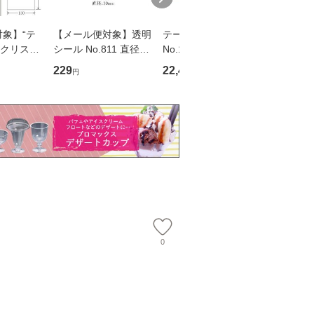
象】“テ
【メール便対象】透明
テーブルマット 里紙
クッキン
Pクリスタ
シール No.811 直径30
No.1106 柿 1000枚
30-39（3
15.5 O
φ 1束 （1個口：10
袋
229
22,448
1,517
円
円
円
枚 （1個
点まで）
）
0