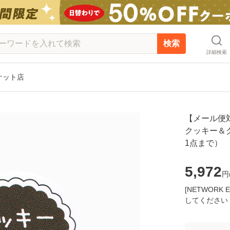
検索
詳細検索
ーケット店
【メール便対
クッキー＆ク
1点まで）
5,972
円
[NETWOR
してください