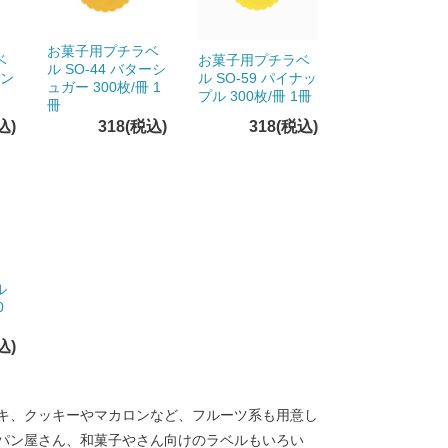
お菓子用プチラベ
ベ
お菓子用プチラベ
ル SO-44 バターシ
モン
ル SO-59 パイナッ
ュガー 300枚/冊 1
プル 300枚/冊 1冊
冊
込)
318(税込)
318(税込)
ル
0
込)
キ、クッキーやマカロンなど、フルーツ系も用意し
パン屋さん、和菓子やさん向けのラベルもいろい