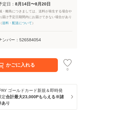
予定日：
8月14日〜8月20日
域・離島につきましては、送料が発生する場合や
お届け予定日期間内にお届けできない場合があり
（
送料・配送について
）
ナンバー：
526584054
かごに入れる
0
u PAY ゴールドカード新規＆即時発
限定
合計最大23,000Pもらえる※諸
件あり