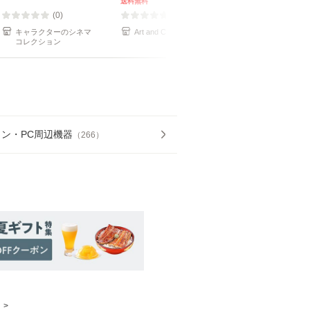
送料無料
送料無料
MT1000-18
(0)
(0)
(0)
キャラクターのシネマ
Art and Craft Lab
山善山屋オンラ
コレクション
ョップ
ン・PC周辺機器
（
266
）
>