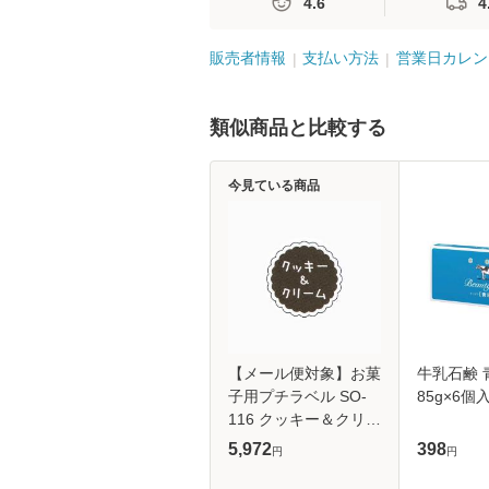
4.6
4
販売者情報
支払い方法
営業日カレン
類似商品と比較する
今見ている商品
【メール便対象】お菓
牛乳石鹸 
子用プチラベル SO-
85g×6個
116 クッキー＆クリー
ム 300枚/冊 20冊
5,972
398
円
円
（1個口：1点まで）