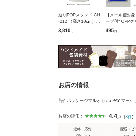
透明POPスタンド CH
【メール便対象
-212 （高さ10cm） 1
ープ付” OPP
0本
ルパック T15-2
3,810
495
円
円
袋 100枚 （
2点まで）
お店の情報
パッケージマルオカ au PAY マー
4.4
お店の評価：
点
(
3
件
)
連絡・応対
配送スピ