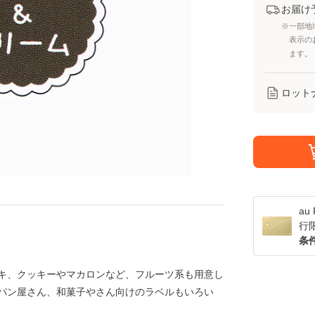
お届け
※一部地
表示の
ます。
ロット
a
行
条
キ、クッキーやマカロンなど、フルーツ系も用意し
パン屋さん、和菓子やさん向けのラベルもいろい