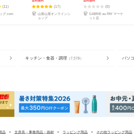
送料無料
送料無料
(11)
(17)
(0)
グ.com
山善山屋オンラインシ
GABRIE au PAY マーケ
ョップ
ット店
キッチン・食器・調理
パソコ
（
7,578
）
用品
>
文房具・事務用品・画材
>
ラッピング用品
>
その他ラッピング用品