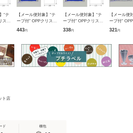
】“テ
【メール便対象】“テ
【メール便対象】“テ
【メール便対
クリスタ
ープ付” OPPクリスタ
ープ付” OPPクリスタ
ープ付” OP
5 OPP
ルパック T-A5 (160×2
ルパック T12-18 OPP
ルパック T13-
443
338
321
円
円
円
1個口：
25) OPP袋 100枚
袋 100枚 （1個口：
PP袋 100
（1個口：2点まで）
2点まで）
口：6点まで
ケット店
ード
梱包