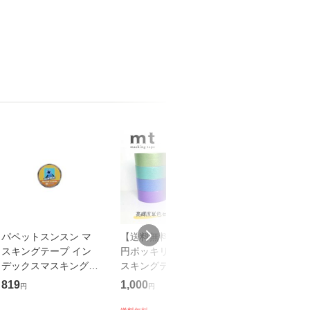
パペットスンスン マ
【送料無料】【1,000
食パン袋 半斤用 
スキングテープ イン
円ポッキリ企画】 マ
枚 HEIKO PP
デックスマスキングシ
スキングテープ カモ
送料無料 オムツ
ール イエロー
井加工紙 mt 高輝度単
ポス発送
819
1,000
1,000
円
円
円
PUPPET SUNSUN キ
色 8巻セット
ャラクター グッズ
(15mm×7m・個包装)