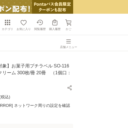
カテゴリ
お気に入り
閲覧履歴
購入履歴
かご
店舗メニュー
象】お菓子用プチラベル SO-116
リーム 300枚/冊 20冊 （1個口：
(
税込
)
K ERROR] ネットワーク周りの設定を確認