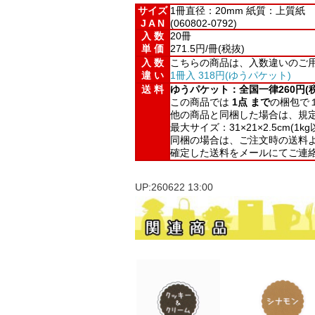
サイズ
1冊直径：20mm 紙質：上質紙
J A N
(060802-0792)
入 数
20冊
単 価
271.5円/冊(税抜)
入 数
こちらの商品は、入数違いのご
違 い
1冊入 318円(ゆうパケット)
送 料
ゆうパケット：全国一律260円(税
この商品では
1点 まで
の梱包で
他の商品と同梱した場合は、規
最大サイズ：31×21×2.5cm(1kg
同梱の場合は、ご注文時の送料
確定した送料をメールにてご連
UP:260622 13:00