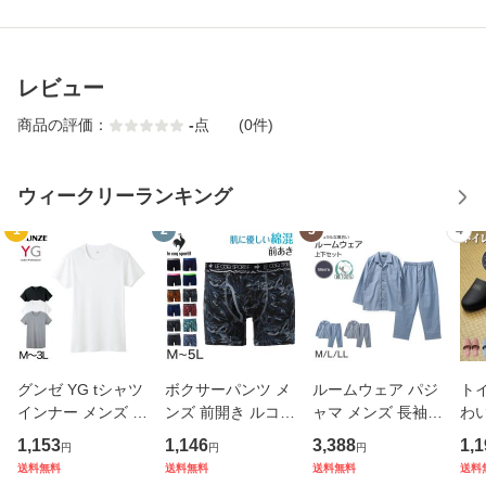
レビュー
商品の評価：
-
点
(0件)
ウィークリーランキング
1
2
3
4
グンゼ YG tシャツ
ボクサーパンツ メ
ルームウェア パジ
トイ
インナー メンズ 半
ンズ 前開き ルコッ
ャマ メンズ 長袖
わい
袖 綿100% M〜3L
ク M L LL 3L 4L 5
上下セット 綿100
ル 
1,153
1,146
3,388
1,1
円
円
円
男性 紳士 下着 肌
L 大きいサイズ 下
シャンブレー 無地
ス 
送料無料
送料無料
送料無料
送料
着 抗菌 防臭 M L L
着 ボクサーブリー
部屋着 M L LL 春
0c