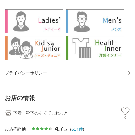
L 3L 白 黒 グレー
フ ボクサー le coq
夏 前開きパンツ ゴ
ゃれ
クルーネック 丸首
sportif ルコックス
ム取替口 ルームウ
レザ
大き
ポル
ェア ナ
ネス
プライバシーポリシー
お店の情報
下着・靴下のすててこねっと
0
4.7
お店の評価：
点
(
514
件
)