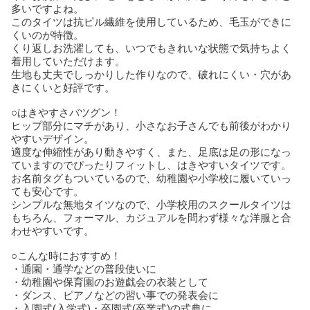
多いですよね。
このタイツは抗ピル繊維を使用しているため、毛玉ができに
くいのが特徴。
くり返しお洗濯しても、いつでもきれいな状態で気持ちよく
着用していただけます。
生地も丈夫でしっかりした作りなので、破れにくい・穴があ
きにくいと好評です。
○はきやすさバツグン！
ヒップ部分にマチがあり、小さなお子さんでも前後がわかり
やすいデザイン。
適度な伸縮性があり動きやすく、また、足底は足の形になっ
ていますのでぴったりフィットし、はきやすいタイツです。
お名前タグもついているので、幼稚園や小学校に履いていっ
ても安心です。
シンプルな無地タイツなので、小学校用のスクールタイツは
もちろん、フォーマル、カジュアルを問わず様々な洋服と合
わせやすいです。
○こんな時におすすめ！
・通園・通学などの普段使いに
・幼稚園や保育園のお遊戯会の衣装として
・ダンス、ピアノなどの習い事での発表会に
・入園式(入学式)・卒園式(卒業式)の式典に