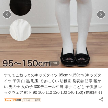
1
/
10
すててこねっとのキッズタイツ 95cm〜150cm (キッズタ
イツ 子供 白 黒 毛玉 できにくい 幼稚園 発表会 防寒 暖か
い 男の子 女の子 300デニール相当 厚手 こども 子供服 レ
ッグウェア 靴下 90 100 110 120 130 140 150) (在庫限り)
Pontaパス
特典
サンキュー配送