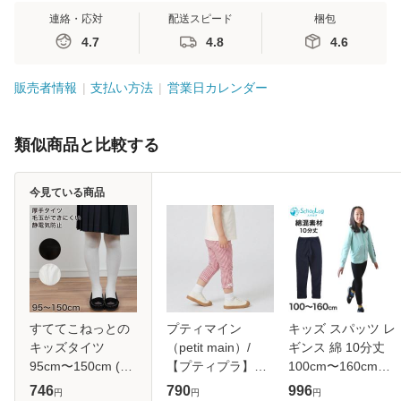
連絡・応対
配送スピード
梱包
4.7
4.8
4.6
販売者情報
支払い方法
営業日カレンダー
類似商品と比較する
今見ている商品
すててこねっとの
プティマイン
キッズ スパッツ レ
キッズタイツ
（petit main）/
ギンス 綿 10分丈
95cm〜150cm (キ
【プティプラ】
100cm〜160cm
ッズタイツ 子供 白
GIRLS 7分丈レギ
(子供 子ども 女の
746
790
996
円
円
円