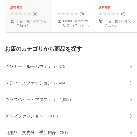
黒 毛玉 できにくい
ンス
子 男の子 ジュニア
幼稚園 発表会 防寒
インナー パンツ 黒
送料無料
送料無料
暖かい 男の子 女の
深ばき 保育園 小学
(0)
(0)
(0)
子 300デ
生 下着
下着・靴下のすてて
Brand Square by
下着・靴下のすてて
こねっと
OIOI （ブランドス
こねっと
クエアbyマルイ）
お店のカテゴリから商品を探す
インナー・ルームウェア
（
3,375
）
レディースファッション
（
2,424
）
キッズベビー・マタニティ
（
1,935
）
メンズファッション
（
1,413
）
日用品・文房具・手芸用品
（
284
）