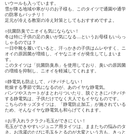
いウールも入っています。
雪が降る地域や寒がりのお子様も、このタイツで通園や通学
の防寒もバッチリ！
足元が冷える教室の冷え対策としてもおすすめですよ。
○抗菌防臭でニオイも気にならない！
冬は特に子供の足の臭いが気になる…というお母様もいらっ
しゃるのでは？
一日中靴を履いていると、汗っかきの子供はムレやすく、ニ
オイの原因菌が増殖し、イヤなニオイが発生してしまいま
す。
このタイツは「抗菌防臭糸」を使用しており、臭いの原因菌
の増殖を抑制し、ニオイを軽減してくれます。
○静電気も防止して、パチパチしない！
乾燥する季節で気になるのが、あのイヤな静電気。
パンツやスカートがまとわりついたり、脱ぐときにパチパチ
する静電気は、子供だけでなく大人でもイヤなものです。
こちらのキッズタイツは、「静電防止加工」が施されている
ため、そんなイヤな静電気も和らげてくれます。
○お手入れラクラク♪毛玉ができにくい！
毛玉ができやすいジュニア用タイツは、ままたちの悩みのタ
ネ。お洗濯のたびに毛玉をとるのが大変という方も、きっと