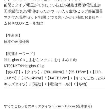
前閉じタイプ/毛玉ができにくい抗ピル繊維使用/静電防止加
工/抗菌防臭糸/毛混/あったかウール入り生地/ヒップ部後面長
マチ付き/足型セット/前閉じ/つま先・かかと補強/お名前ネー
ム付き/300デニール相当
【生産国】
日本企画海外製
【関連キーワード】
kidstights-01/しまむらファンにおすすめ k-tig
KT001/KT/kidstights-01-g
【女の子】/【タイツ】/【90-100cm】/【95-115cm】/【110-
130cm】/【125-145cm】/【140-160cm】/【すててこねっとの
キッズタイツ】/【福助】/【毛混(ウール)】/【冬物】
すててこねっとのキッズタイツ 95cm〜150cm (在庫限り)