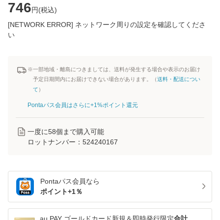
746
円(
税込
)
[NETWORK ERROR] ネットワーク周りの設定を確認してくださ
い
※一部地域・離島につきましては、送料が発生する場合や表示のお届け
予定日期間内にお届けできない場合があります。（
送料・配送につい
て
）
Pontaパス会員はさらに+1%ポイント還元
一度に
58
個まで購入可能
ロットナンバー：
524240167
Pontaパス
会員なら
ポイント+
1
％
au PAY ゴールドカード新規＆即時発行限定
合計