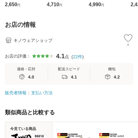
調服 エアセンサー
ドジャケット 村上
サーベスト SP-VE
ンツ
2,650
4,710
4,990
2,4
円
円
円
AIR SENSOR-1 K
被服 快適ウェア 空
ST 空調服 ワーク
ハ
URODARUMA 裏
調ウェア (社名ネ
ウェア
ク
アルミコーティン
ーム一か所無料)
お店の情報
グ サイドファン
(社名ネーム一か所
キノウェアショップ
0
4.1
お店の評価：
点
(
22
件
)
連絡・応対
配送スピード
梱包
4.0
4.1
4.2
販売者情報
支払い方法
類似商品と比較する
今見ている商品