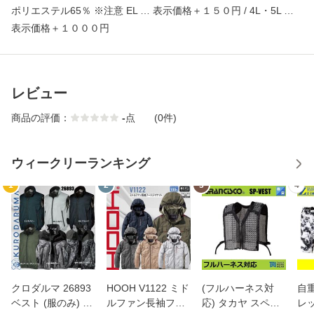
ポリエステル65％ ※注意 EL … 表示価格＋１５０円 / 4L・5L …
表示価格＋１０００円
レビュー
商品の評価：
-
点
(0件)
ウィークリーランキング
1
2
3
4
クロダルマ 26893
HOOH V1122 ミド
(フルハーネス対
自重
ベスト (服のみ) 空
ルファン長袖フー
応) タカヤ スペー
レ