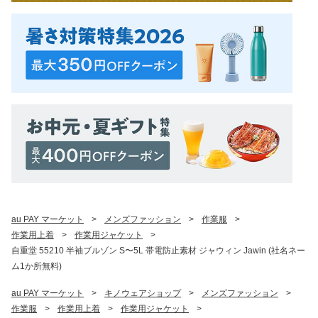
au PAY マーケット
>
メンズファッション
>
作業服
>
作業用上着
>
作業用ジャケット
>
自重堂 55210 半袖ブルゾン S〜5L 帯電防止素材 ジャウィン Jawin (社名ネー
ム1か所無料)
au PAY マーケット
>
キノウェアショップ
>
メンズファッション
>
作業服
>
作業用上着
>
作業用ジャケット
>