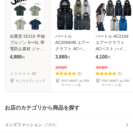
自重堂 55210 半袖
バートル
バートル AC2104
ブルゾン S〜5L 帯
AC2094HB エアー
エアークラフト
電防止素材 ジャウ
クラフト ACベス
ACベスト ハイバ
ィン Jawin (社名ネ
ト ハイバックファ
ックファン フルハ
4,980
3,880
4,100
円
円
円
ーム1か所無料)
ン フルハーネス対
ーネス対応 遮
応 遮熱 撥水 空調
熱-15℃ 撥水 空調
送料無料
送料無料
服 ベスト BURTLE
服 ナイロン
(0)
(1)
(1)
2026 SS 新作
BURTLE 2026 SS
キノウェアショップ
PRO MART au PAY
PRO MART au PAY
マーケット店
マーケット店
新作
お店のカテゴリから商品を探す
メンズファッション
（
7,972
）