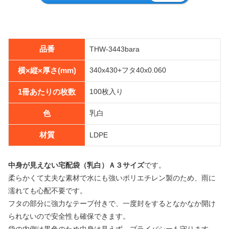
品番
THW-3443bara
横×縦×厚さ(mm)
340x430+フタ40x0.060
1冊あたりの枚数
100枚入り
色
乳白
材質
LDPE
中身が見えない宅配袋（乳白）Ａ３サイズ
です。
柔らかくて丈夫な素材で水にも強いポリエチレン製のため、雨に
濡れても心配不要です。
フタの部分に強力なテープ付きで、一度封をするとなかなか開け
られないので安全性も確保できます。