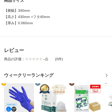
商品サイズ
【
横幅
】
340mm
【
高さ
】
430mm +フタ40mm
【
厚み
】
0.060mm
レビュー
商品の評価：
-
点
(0件)
ウィークリーランキング
1
2
3
4