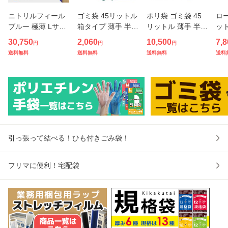
ニトリルフィール
ゴミ袋 45リットル
ポリ袋 ゴミ袋 45
ロー
ブルー 極薄 Lサイ
箱タイプ 薄手 半透
リットル 薄手 半透
ット
ズ パウダーフリー
明 65x80cm 0.015
明 65x80cm 0.012
2m
30,750
2,060
10,500
7,8
円
円
円
200枚x15小箱 左
mm厚 100枚x2小
mm厚 10枚x150冊
冊 
送料無料
送料無料
送料無料
送料
右兼用 11679 ニト
箱 BX-530-2kobak
KN-50 ごみ袋 袋 4
ポリ
リル手袋 ニトリル
o ポリ袋 ビニール
5l ナチュラル 送料
料無
ゴム グローブ 使い
袋 45l 箱型 収納 セ
無料 サンキョウプ
ー
捨て手袋
ット販売
ラテック
プ 
引っ張って結べる！ひも付きごみ袋！
フリマに便利！宅配袋