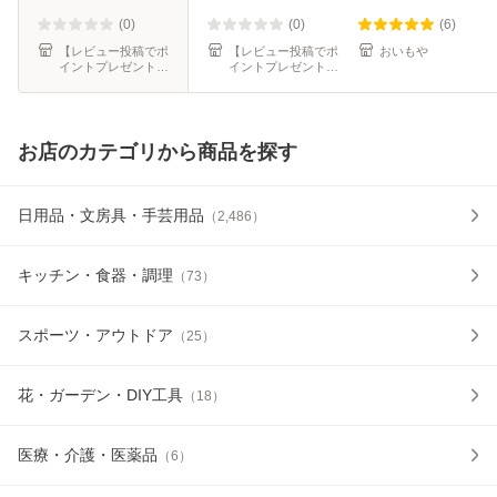
40x0.060mm厚 乳
KN-02bara ゴミ袋
白 100枚
ビニール袋 食品用
(0)
(0)
(6)
調理用 小分け袋 野
【レビュー投稿でポ
【レビュー投稿でポ
おいもや
イントプレゼント】
イントプレゼント】
ポリスタジアム
ポリスタジアム
お店のカテゴリから商品を探す
日用品・文房具・手芸用品
（
2,486
）
キッチン・食器・調理
（
73
）
スポーツ・アウトドア
（
25
）
花・ガーデン・DIY工具
（
18
）
医療・介護・医薬品
（
6
）