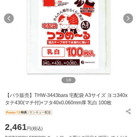
1
/
9
【バラ販売】THW-3443bara 宅配袋 A3サイズ ヨコ340x
タテ430(マチ付)+フタ40x0.060mm厚 乳白 100枚
Pontaパス
特典
サンキュー配送
2,461
円(
税込
)