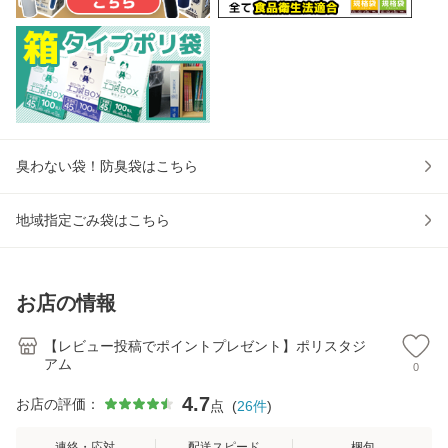
臭わない袋！防臭袋はこちら
地域指定ごみ袋はこちら
お店の情報
【レビュー投稿でポイントプレゼント】ポリスタジ
アム
0
4.7
お店の評価：
点
(
26
件
)
連絡・応対
配送スピード
梱包