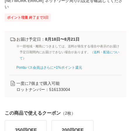
[NETWORK ERROR] ネットワーク周りの設定を確認してくださ
い
ポイント増量
終了まで
3
日
お届け予定日：
8月18日〜8月21日
※一部地域・離島につきましては、送料が発生する場合や表示のお届け
予定日期間内にお届けできない場合があります。（
送料・配送につい
て
）
Pontaパス会員はさらに+1%ポイント還元
一度に
7
個まで購入可能
ロットナンバー：
516133004
この商品で使えるクーポン
（
2
枚）
350
円OFF
200
円OFF