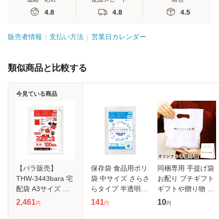
4.8
4.8
4.5
販売者情報
支払い方法
営業日カレンダー
類似商品と比較する
今見ている商品
【バラ販売】
保存袋 食品用ポリ
同梱専用 手提げ袋
THW-3443bara 宅
袋 中サイズ さらさ
お配り プチギフト
配袋 A3サイズ ヨ
らタイプ 半透明
ギフトや贈り物 お
コ340xタテ430(マ
25x35cm
いもや
2,461
141
10
円
円
円
チ付)+フタ
0.010mm厚 100枚