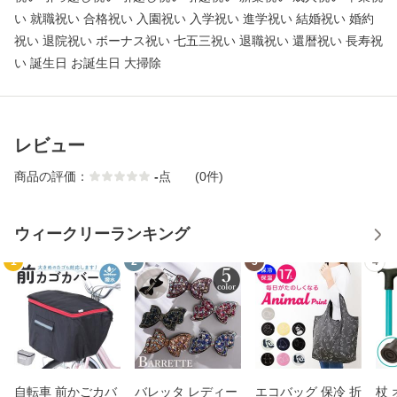
い 就職祝い 合格祝い 入園祝い 入学祝い 進学祝い 結婚祝い 婚約
祝い 退院祝い ボーナス祝い 七五三祝い 退職祝い 還暦祝い 長寿祝
い 誕生日 お誕生日 大掃除
レビュー
商品の評価：
-
点
(0件)
ウィークリーランキング
1
2
3
4
自転車 前かごカバ
バレッタ レディー
エコバッグ 保冷 折
杖