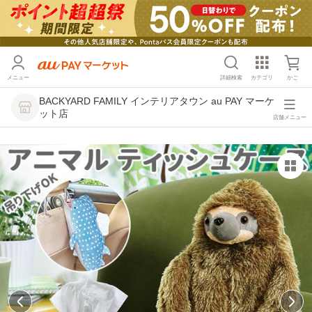
メニュー
詳細検索
カテゴリ
かご
BACKYARD FAMILY インテリアタウン au PAY マーケ
ット店
店舗メニュー