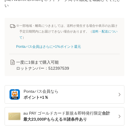
い
※一部地域・離島につきましては、送料が発生する場合や表示のお届け
予定日期間内にお届けできない場合があります。（
送料・配送につい
て
）
Pontaパス会員はさらに+1%ポイント還元
一度に
1
個まで購入可能
ロットナンバー：
512397539
Pontaパス
会員なら
ポイント+
1
％
au PAY ゴールドカード新規＆即時発行限定
合計
最大23,000Pもらえる※諸条件あり