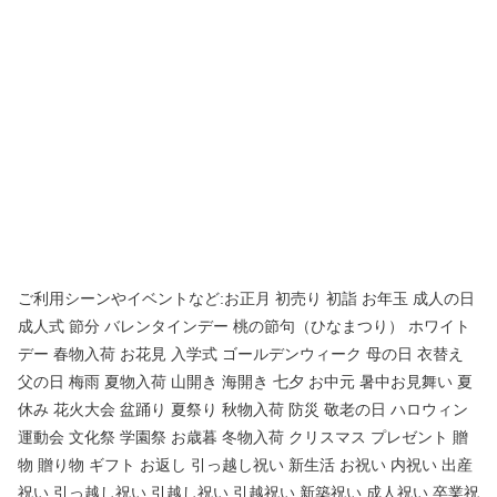
ご利用シーンやイベントなど:お正月 初売り 初詣 お年玉 成人の日
成人式 節分 バレンタインデー 桃の節句（ひなまつり） ホワイト
デー 春物入荷 お花見 入学式 ゴールデンウィーク 母の日 衣替え
父の日 梅雨 夏物入荷 山開き 海開き 七夕 お中元 暑中お見舞い 夏
休み 花火大会 盆踊り 夏祭り 秋物入荷 防災 敬老の日 ハロウィン
運動会 文化祭 学園祭 お歳暮 冬物入荷 クリスマス プレゼント 贈
物 贈り物 ギフト お返し 引っ越し祝い 新生活 お祝い 内祝い 出産
祝い 引っ越し祝い 引越し祝い 引越祝い 新築祝い 成人祝い 卒業祝