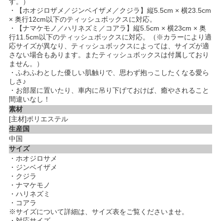
す。）
・【ホオジロザメ／ジンベイザメ／クジラ】縦5.5cm × 横23.5cm
× 奥行12cm以下のティッシュボックスに対応。
・【ナマケモノ／ハリネズミ／コアラ】縦5.5cm × 横23cm × 奥
行11.5cm以下のティッシュボックスに対応。（※カラーにより適
応サイズが異なり、ティッシュボックスによっては、サイズが適
さない場合もあります。またティッシュボックスは付属しており
ません。）
・ふわふわとした優しい肌触りで、思わず抱っこしたくなる愛ら
しさ♪
・お部屋に置いたり、車内に吊り下げておけば、癒やされること
間違いなし！
素材
[主材]ポリエステル
生産国
中国
サイズ
・ホオジロサメ
・ジンベイザメ
・クジラ
・ナマケモノ
・ハリネズミ
・コアラ
※サイズについて詳細は、サイズ表をご覧くださいませ。
・対応サイズ