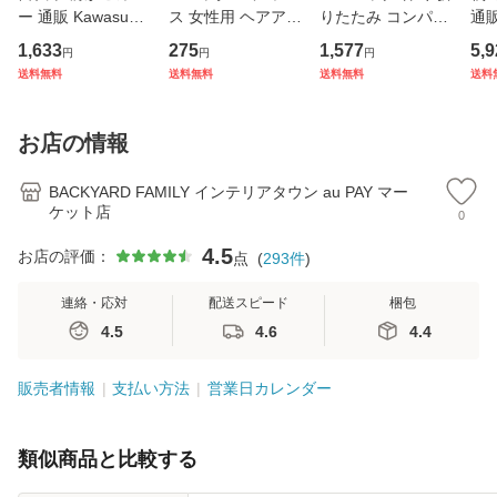
ー 通販 Kawasumi
ス 女性用 ヘアアク
りたたみ コンパク
通販
カワスミ 前カゴカ
セサリー リボン ラ
ト 通販 エコバック
杖 
1,633
275
1,577
5,9
円
円
円
バー バスケット カ
インストーン キラ
アニマル柄 エコ バ
本杖
送料無料
送料無料
送料無料
送料
バー 自転車用 かご
キラ 髪飾り まとめ
ック 大容量 ファス
イプ
自転車用 かご カゴ
髪 ヘアアレンジ か
ナー付き マチ広 マ
縮式
カバー 前 Keia＋
わいい
チ付き 折り畳み 軽
杖先
お店の情報
かわ
量
デ
BACKYARD FAMILY インテリアタウン au PAY マー
ケット店
0
4.5
お店の評価：
点
(
293
件
)
連絡・応対
配送スピード
梱包
4.5
4.6
4.4
販売者情報
支払い方法
営業日カレンダー
類似商品と比較する