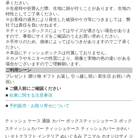
承ください。
※生産時や折畳んだ際、生地に跡が付くことがあります。生地の
特性としてご了承ください。
※お客様の過失により発生した破損やケガ等につきましては、弊
社では責任を負いかねます。
※ティッシュボックスによってはサイズが適さない場合がありま
すので、事前にサイズをご確認のうえお買い求めください。
※手作りのため、個体によってばらつきがありますのでご了承く
ださい。
※本品にティッシュボックスは付属しておりません。
※カメラやモニターの性質により、画像と実物の色の違いがある
場合がございますのでご理解願います。
ご利用シーン
プレゼント 贈り物 ギフト お返し 引っ越し祝い 新生活 お祝い 内
祝い
■ ご購入前にご確認ください
■
在庫に関する注意事項
■
予約販売・お取り寄せについて
ティッシュ ケース 通販 カバー ボックスティッシュケース ボック
スティッシュカバー ティッシュケース ティッシュカバー かわい
い セトクラフト インテリア ぬいぐるみ アニマル ホオジロザメ ジ