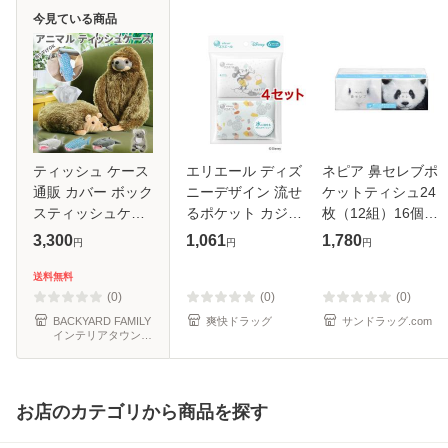
今見ている商品
ティッシュ ケース
エリエール ディズ
ネピア 鼻セレブポ
通販 カバー ボック
ニーデザイン 流せ
ケットティシュ24
スティッシュケー
るポケット カジュ
枚（12組）16個パ
ス ボックスティッ
アル(6パック入×4
ック【5個セット】
3,300
1,061
1,780
円
円
円
シュカバー ティッ
セット( 1パック12
シュケース ティッ
組))[ポケットティ
送料無料
シュカバー かわい
ッシュ]
(0)
(0)
(0)
い セト
BACKYARD FAMILY
爽快ドラッグ
サンドラッグ.com
インテリアタウン
au PAY マーケット
店
お店のカテゴリから商品を探す