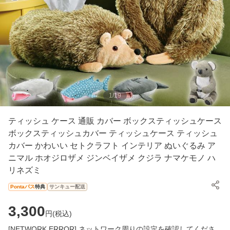
1
/
19
ティッシュ ケース 通販 カバー ボックスティッシュケース
ボックスティッシュカバー ティッシュケース ティッシュ
カバー かわいい セトクラフト インテリア ぬいぐるみ ア
ニマル ホオジロザメ ジンベイザメ クジラ ナマケモノ ハ
リネズミ
Pontaパス
特典
サンキュー配送
3,300
円(
税込
)
[NETWORK ERROR] ネットワーク周りの設定を確認してくださ