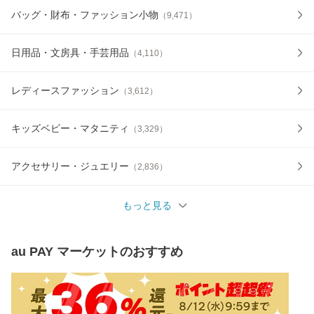
バッグ・財布・ファッション小物
（
9,471
）
日用品・文房具・手芸用品
（
4,110
）
レディースファッション
（
3,612
）
キッズベビー・マタニティ
（
3,329
）
アクセサリー・ジュエリー
（
2,836
）
もっと見る
au PAY マーケット
のおすすめ