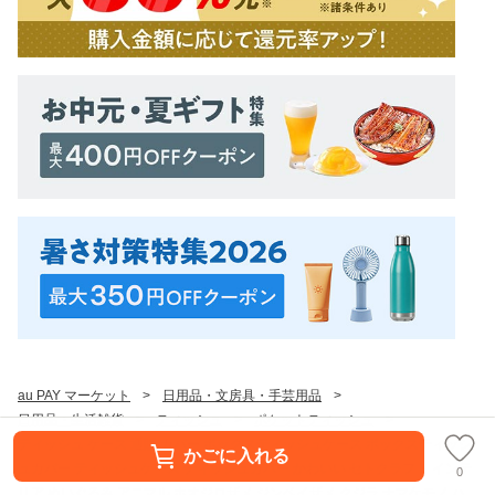
au PAY マーケット
>
日用品・文房具・手芸用品
>
日用品・生活雑貨
>
ティッシュ
>
ポケットティッシュ
>
ティッシュ ケース 通販 カバー ボックスティッシュケース ボックスティッシ
かごに入れる
ュカバー ティッシュケース ティッシュカバー かわいい セトクラフト インテ
0
リア ぬいぐるみ アニマル ホオジロザメ ジンベイザメ クジラ ナマケモノ ハ