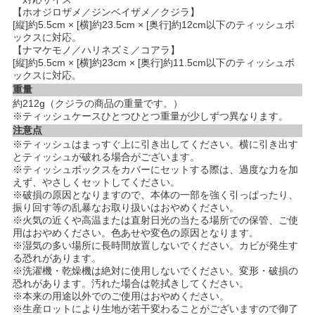
【ホオジロザメ／ジンベイザメ／クジラ】
[縦]約5.5cm × [横]約23.5cm × [奥行]約12cm以下のティッシュボ
ックスに対応。
【ナマケモノ／ハリネズミ／コアラ】
[縦]約5.5cm × [横]約23cm × [奥行]約11.5cm以下のティッシュボ
ックスに対応。
重量
約212g（クジラの商品の重量です。）
※ティッシュケースひとつひとつ重量が少しずつ異なります。
注意点
※ティッシュはまっすぐ上に引き出してください。横に引き出す
とティッシュが破れる場合がございます。
※ティッシュボックスをカバーにセットする際は、過度な力を加
えず、やさしくセットしてください。
※破損の原因となりますので、本体の一部を強く引っぱったり、
振り回す等の乱暴なお取り扱いはおやめください。
※火気の近くや高温または直射日光の当たる場所での保管、ご使
用はおやめください。色あせや変色の原因となります。
※湿気の多い場所に長時間放置しないでください。カビが発生す
る恐れがあります。
※洗濯機・乾燥機は絶対に使用しないでください。変形・破損の
恐れがあります。汚れた場合は乾拭きしてください。
※本来の用途以外でのご使用はおやめください。
※生産ロットにより生地が若干変わることがございますので御了