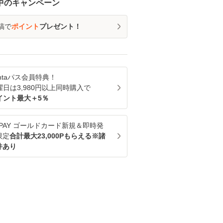
中のキャンペーン
稿で
ポイント
プレゼント！
ntaパス
会員特典！
曜日は
3,980
円以上同時購入で
イント最大＋
5
％
u PAY ゴールドカード新規＆即時発
限定
合計最大23,000Pもらえる※諸
件あり