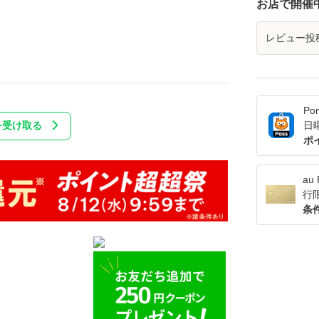
お店で開催
レビュー投
Po
日
を受け取る
ポ
a
行
条