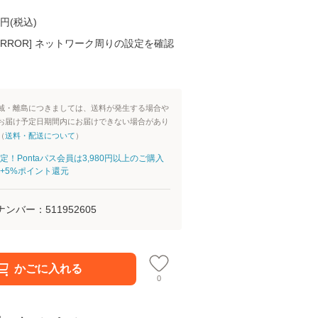
円(
税込
)
K ERROR] ネットワーク周りの設定を確認
域・離島につきましては、送料が発生する場合や
お届け予定日期間内にお届けできない場合があり
（
送料・配送について
）
定！Pontaパス会員は3,980円以上のご購入
+5%ポイント還元
ナンバー：
511952605
かごに入れる
0