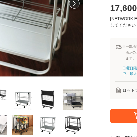
17,600
[NETWOR
してください
※一部地
表示の
ます。
日曜日限
で、最大
ロット