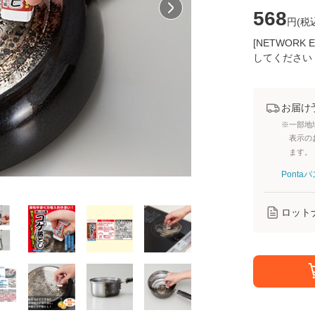
568
円(
税
[NETWOR
してください
お届け
※一部地
表示の
ます。
Pont
ロット