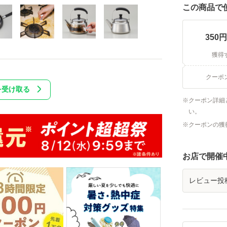
この商品で
350
円
獲得
クーポ
を受け取る
クーポン詳細
い。
クーポンの獲
お店で開催
レビュー投