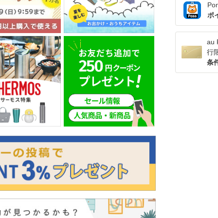
Po
ポ
a
行
条