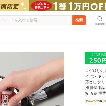
検索
詳細検索
コゲ取り剤 
イパン キッ
落とし クリ
掃 掃除用品
板 五徳 重
Pontaパス
特典