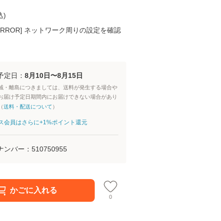
込
)
K ERROR] ネットワーク周りの設定を確認
予定日：
8月10日〜8月15日
域・離島につきましては、送料が発生する場合や
お届け予定日期間内にお届けできない場合があり
（
送料・配送について
）
aパス会員はさらに+1%ポイント還元
ナンバー：
510750955
かごに入れる
0