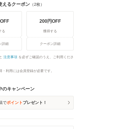
使えるクーポン
（
2
枚）
OFF
200
円OFF
する
獲得する
ン詳細
クーポン詳細
と
注意事項
を必ずご確認のうえ、ご利用くださ
得・利用には会員登録が必要です。
中のキャンペーン
稿で
ポイント
プレゼント！