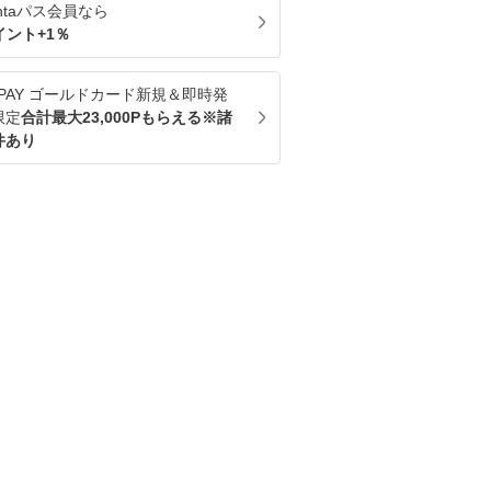
ntaパス
会員なら
イント+
1
％
u PAY ゴールドカード新規＆即時発
限定
合計最大23,000Pもらえる※諸
件あり