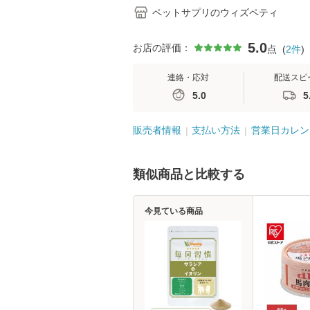
ペットサプリのウィズペティ
5.0
お店の評価：
点
(
2
件
)
連絡・応対
配送スピ
5.0
5
販売者情報
支払い方法
営業日カレン
類似商品と比較する
今見ている商品