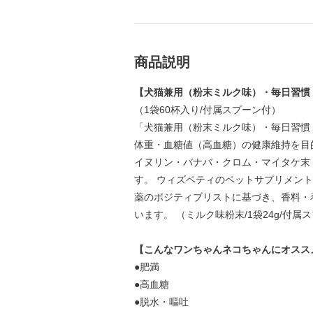
商品説明
【犬猫兼用（粉末ミルク味）・毎日習慣
（1袋60杯入り/付属スプーン付）
「犬猫兼用（粉末ミルク味）・毎日習慣
体重・血糖値（高血糖）の健康維持を目
イヌリン・バナバ・クロム・マイタケ末
す。 ウィズペティのペットサプリメン
薬のポジティブリストに基づき、香料・
います。 （ミルク味粉末/1袋24g/付属
【こんなワンちゃんネコちゃんにオスス
●肥満
●高血糖
●脱水・嘔吐