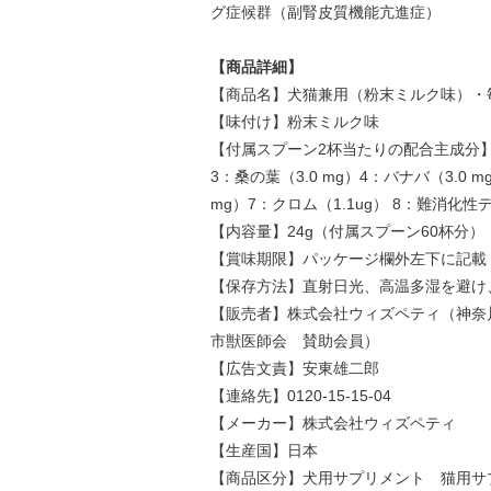
グ症候群（副腎皮質機能亢進症）
【商品詳細】
【商品名】犬猫兼用（粉末ミルク味）・
【味付け】粉末ミルク味
【付属スプーン2杯当たりの配合主成分】1：
3：桑の葉（3.0 mg）4：バナバ（3.0 
mg）7：クロム（1.1ug） 8：難消化性デ
【内容量】24g（付属スプーン60杯分）
【賞味期限】パッケージ欄外左下に記載
【保存方法】直射日光、高温多湿を避け
【販売者】株式会社ウィズペティ（神奈川
市獣医師会 賛助会員）
【広告文責】安東雄二郎
【連絡先】0120-15-15-04
【メーカー】株式会社ウィズペティ
【生産国】日本
【商品区分】犬用サプリメント 猫用サ