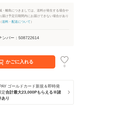
域・離島につきましては、送料が発生する場合や
お届け予定日期間内にお届けできない場合があり
（
送料・配送について
）
ナンバー：
508722614
かごに入れる
0
u PAY ゴールドカード新規＆即時発
限定
合計最大23,000Pもらえる※諸
件あり