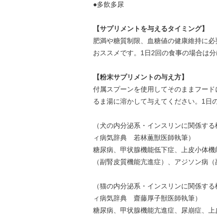
●多飲多尿
【サプリメントを与えるタイミング】
肥満や糖質制限、血糖値の健康維持に必
おススメです。1日2回の食事の場合は
【粉末サプリメントの与え方】
付属スプーンを使用してそのままフード
るま湯に溶かして与えてください。1日
（犬の内分泌系・インスリンに関係する
ィ病気辞典 若林薫獣医師執筆）
糖尿病、甲状腺機能低下症、上皮小体機
（副腎皮質機能亢進症）、アジソン病（
（猫の内分泌系・インスリンに関係する
ィ病気辞典 齋藤厚子獣医師執筆）
糖尿病、甲状腺機能亢進症、尿崩症、上