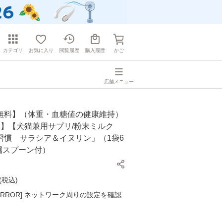
カテゴリ
お気に入り
閲覧履歴
購入履歴
かご
店舗メニュー
無料】（体重・血糖値の健康維持）
合】【犬猫兼用サプリ/粉末ミルク
習慣 サラシア＆イヌリン」（1袋6
属スプーン付）
(
税込
)
K ERROR] ネットワーク周りの設定を確認