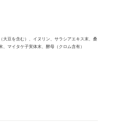
（大豆を含む）、イヌリン、サラシアエキス末、桑
末、マイタケ子実体末、酵母（クロム含有）