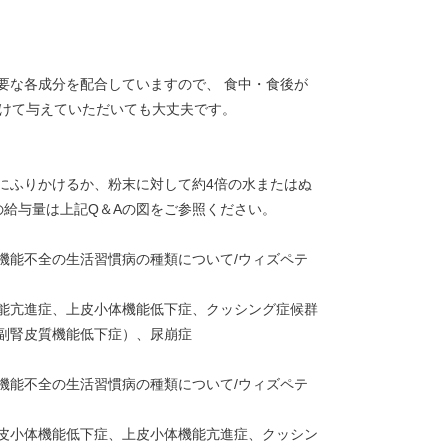
要な各成分を配合していますので、 食中・食後が
分けて与えていただいても大丈夫です。
にふりかけるか、粉末に対して約4倍の水またはぬ
の給与量は上記Q＆Aの図をご参照ください。
機能不全の生活習慣病の種類について/ウィズペテ
能亢進症、上皮小体機能低下症、クッシング症候群
副腎皮質機能低下症）、尿崩症
機能不全の生活習慣病の種類について/ウィズペテ
皮小体機能低下症、上皮小体機能亢進症、クッシン