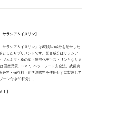
 サラシア＆イヌリン】
 サラシア＆イヌリン」は8種類の成分を配合した
的としたサプリメントです。配合成分はサラシア・
・ギムネマ・桑の葉・難消化デキストリンとなりま
トは国産品質、GMP、ペットフード安全法、残留農
着色料・保存料・化学調味料を使用せずに製造して
スプーン付き60杯分）。
メ！】