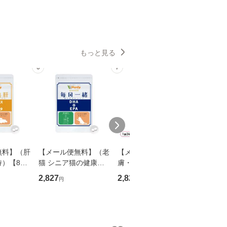
もっと見る
6
7
8
無料】（肝
【メール便無料】（老
【メール便無料】（皮
【メール
持）【8成
猫 シニア猫の健康維
膚・毛艶の健康維持）
犬 シニ
猫用サプ
持）【7成分配合】
【8成分配合】【犬猫
持）【7
2,827
2,827
2,827
円
円
円
錠剤】
【猫用サプリ/カツオ
兼用サプリ/粉末ミル
【犬用サ
肝臓エキ
味錠剤】「毎日一緒
ク味】「毎日美肌 P
味錠剤
ンタ」（1
DHA＆EPA」（1袋60
S-B1＆ローヤルゼリ
DHA＆E
）
粒入り）
ー」（1袋60杯
粒入り）