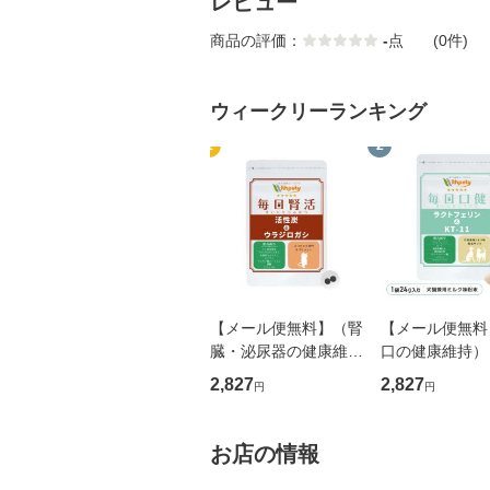
レビュー
商品の評価：
-
点
(0件)
ウィークリーランキング
1
2
【メール便無料】（腎
【メール便無料
臓・泌尿器の健康維
口の健康維持）
持）【7成分配合】
分配合】【犬猫
2,827
2,827
円
円
【猫用サプリ/カツオ
プリ/粉末ミル
味錠剤】「毎日腎活
「毎日口健 ラ
活性炭＆ウラジロガ
ェリン＆KT-11
お店の情報
シ」（1袋60粒入
袋60杯入り/