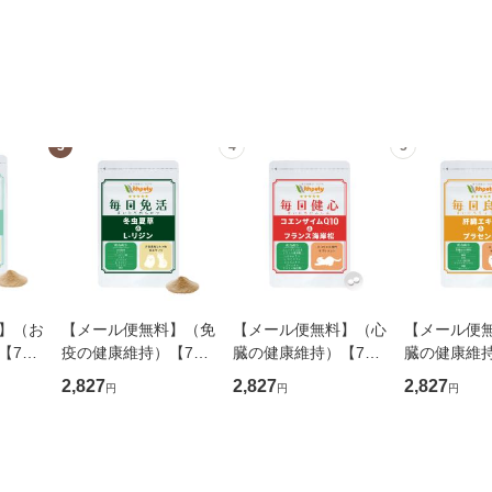
3
4
5
】（お
【メール便無料】（免
【メール便無料】（心
【メール便
【7成
疫の健康維持）【7成
臓の健康維持）【7成
臓の健康維
兼用サ
分配合】【犬猫兼用サ
分配合】【猫用サプ
分配合】【
2,827
2,827
2,827
円
円
円
ク味】
プリ/粉末ミルク味】
リ/カツオ味錠剤】
リ/カツオ味
クトフ
「毎日免活 冬虫夏草
「毎日健心 コエンザ
「毎日良肝 
」（1
＆L-リジン」（1袋60
イムQ10＆フランス海
ス＆プラセ
杯入り/付属
岸松」（1袋60粒
袋60粒入り