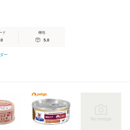
ード
梱包
.0
5.0
ダー