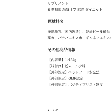
サプリメント
食事制限 糖質オフ 肥満 ダイエット
原材料名
脱脂粉乳（国内製造）、乾燥ビール酵母
葉末、バナバエキス末、ギムネマエキス
その他商品情報
【
内容量
】
1袋24g
【
味付け
】
粉末ミルク味
【
外部認定
】
ペットフード安全法
【
外部認定
】
GMP認定
【
外部認定
】
ポジティブリスト制度