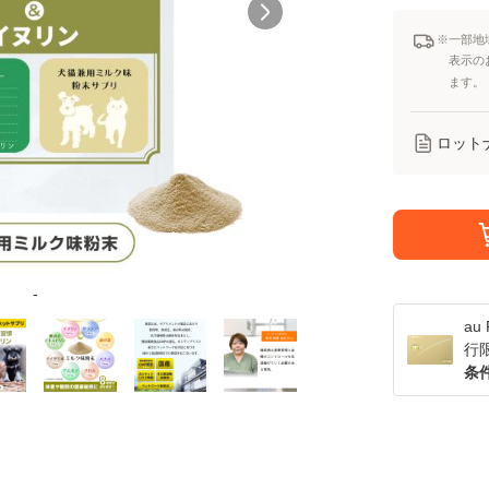
※一部地
表示の
ます。
ロット
-
a
行
条