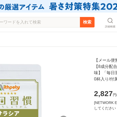
検索
詳細検索
【メール便
【8成分配
味】「毎日
0杯入り/付
2,827
円
[NETWOR
してください