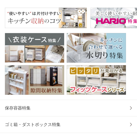
お盆 供養 日本香堂
暑さ対策 冷却 接触
イパン 鉄製フライ
リ
プレゼント 贈り物
冷感 抗菌 防臭 フ
パン フライパン 炒
ー 
）
ード付き スポー
め鍋 ハー
コ
保存容器特集
ゴミ箱・ダストボックス特集