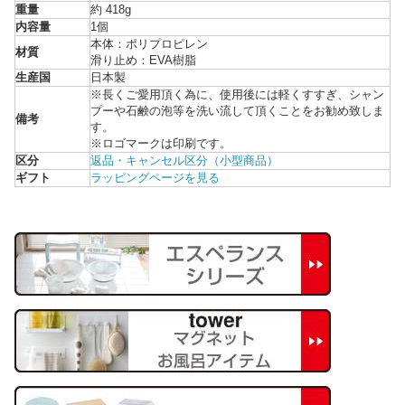
重量
約 418g
内容量
1個
本体：ポリプロピレン
材質
滑り止め：EVA樹脂
生産国
日本製
※長くご愛用頂く為に、使用後には軽くすすぎ、シャン
プーや石鹸の泡等を洗い流して頂くことをお勧め致しま
備考
す。
※ロゴマークは印刷です。
区分
返品・キャンセル区分（小型商品）
ギフト
ラッピングページを見る