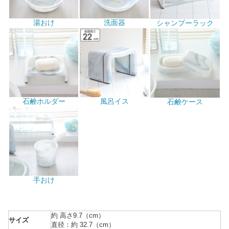
湯おけ
洗面器
シャンプーラック
石鹸ホルダー
風呂イス
石鹸ケース
手おけ
約 高さ9.7（cm）
サイズ
直径：約 32.7（cm）