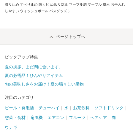
滑り止め すべり止め 防カビ ぬめり防止 マーブル調 マーブル 風呂 お手入れ
しやすい ウォッシュボール バスグッズ ）
ページトップへ
ピックアップ特集
夏の挨拶、まだ間に合います。
夏の必需品！ひんやりアイテム
旬の美味しさをお届け！夏の瑞々しい果物
注目のカテゴリ
ビール・発泡酒
チューハイ
水
お茶飲料
ソフトドリンク
惣菜・食材
扇風機
エアコン
フルーツ
ヘアケア
肉
ウナギ