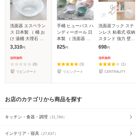
洗面器 エスペラン
手桶 ヒューバス ハ
洗面器フック ステ
ス 日本製 （ 桶 お
ンディーボール 日
ンレス 粘着式 収納
け 湯桶 大理石 湯
本製 （ 洗面器 風
スタンド 強力 壁
おけ 32.7cm 風呂
呂おけ 風呂桶
傷つけない お風呂
3,310
825
698
円
円
円
おけ 滑り止め すべ
HUBATH 湯桶 風呂
洗面所 洗い桶掛け
り止め 防カビ ぬめ
お風呂 バス 持ちや
おしゃれ バス用品
送料無料
送料無料
り防止 マーブル調
すい 使いやすい フ
安い
(0)
(3)
(1)
マーブ
ック 掛け
リビングート
リビングート
CENTRALITY
お店のカテゴリから商品を探す
キッチン・食器・調理
（
31,784
）
インテリア・寝具
（
27,637
）