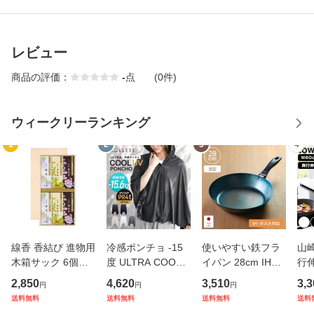
レビュー
商品の評価：
-
点
(0件)
ウィークリーランキング
1
2
3
4
線香 香結び 進物用
冷感ポンチョ -15
使いやすい鉄フラ
山崎
木箱サック 6個入
度 ULTRA COOL
イパン 28cm IH対
行
り ギフト （ お線
UV PONCHO SOL
応 こだわり職人 日
ー 
2,850
4,620
3,510
3,3
円
円
円
香 微煙 仏壇 お墓
LESS UVカット JI
本製 藤田金属 （
ンロ
送料無料
送料無料
送料無料
送料
参り お彼岸 法事
S規格 （ 子供 冷感
ガス火対応 鉄フラ
04