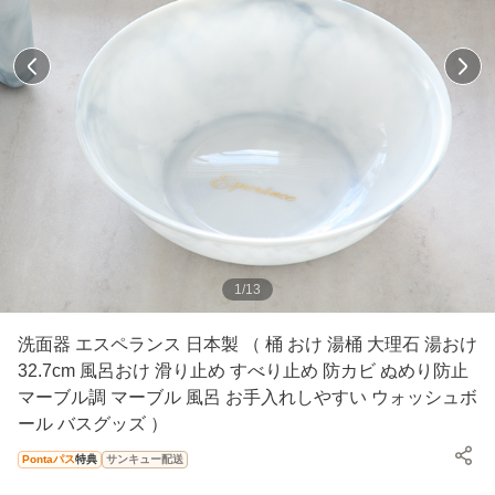
1
/
13
洗面器 エスペランス 日本製 （ 桶 おけ 湯桶 大理石 湯おけ
32.7cm 風呂おけ 滑り止め すべり止め 防カビ ぬめり防止
マーブル調 マーブル 風呂 お手入れしやすい ウォッシュボ
ール バスグッズ ）
Pontaパス
特典
サンキュー配送