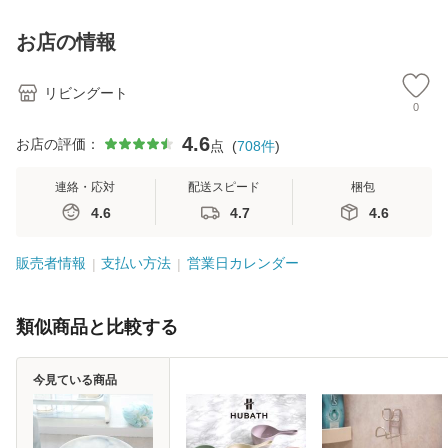
お店の情報
リビングート
0
4.6
お店の評価：
点
(
708
件
)
連絡・応対
配送スピード
梱包
4.6
4.7
4.6
販売者情報
支払い方法
営業日カレンダー
類似商品と比較する
今見ている商品