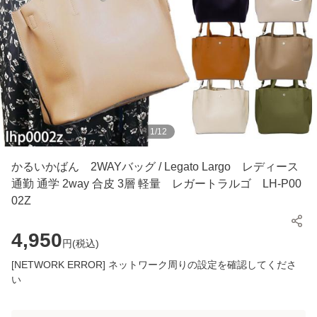
1
/
12
かるいかばん 2WAYバッグ / Legato Largo レディース
通勤 通学 2way 合皮 3層 軽量 レガートラルゴ LH-P00
02Z
4,950
円(
税込
)
[NETWORK ERROR] ネットワーク周りの設定を確認してくださ
い