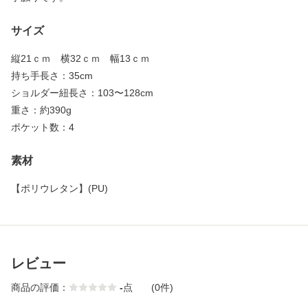
サイズ
縦21ｃｍ 横32ｃｍ 幅13ｃｍ
持ち手長さ：35cm
ショルダー紐長さ：103〜128cm
重さ：約390g
ポケット数：4
素材
【
ポリウレタン
】
(PU)
レビュー
商品の評価：
-
点
(0件)