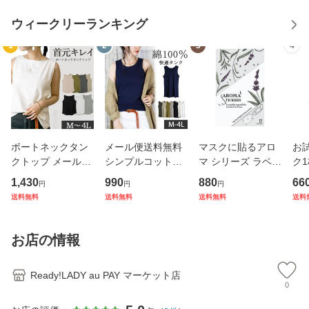
ウィークリーランキング
1
2
3
4
ボートネックタン
メール便送料無料
マスクに貼るアロ
お
クトップ メール便
シンプルコットン
マ シリーズ ラベン
ク1
送料無料 万能トッ
タンクトップ レデ
ダー 12枚入り AR
コ
1,430
990
880
66
円
円
円
プス インナー コ
ィース 丈長 脇
OMASTICKERS L
ート
送料無料
送料無料
送料無料
送料
ットン レディース
高 綿 ベーシッ
AVENDER メール
ング
トップス ボートネ
ク 7カラー 5サ
便送料無料 Nerol
送
ック タンクトップ
イズ 3L 4L 大人
i 山本香料 リラッ
メ マスクパック ガ
お店の情報
袖な
可愛い トップ
クス効果
サ
Ready!LADY au PAY マーケット店
0