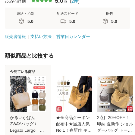
5.0
お店の評価：
点
(
2
件
)
連絡・応対
配送スピード
梱包
5.0
5.0
5.0
販売者情報
支払い方法
営業日カレンダー
類似商品と比較する
今見ている商品
かるいかばん
★全商品クーポン
2点目20%OFF！
2WAYバッグ /
配布中★当店人気
即納 夏新作 ショル
Legato Largo レ
No.1！春新作 キャ
ダーバッグ トート