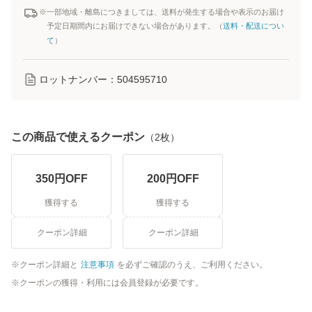
※一部地域・離島につきましては、送料が発生する場合や表示のお届け
予定日期間内にお届けできない場合があります。（
送料・配送につい
て
）
ロットナンバー：
504595710
この商品で使えるクーポン
（
2
枚）
350
円OFF
200
円OFF
獲得する
獲得する
クーポン詳細
クーポン詳細
クーポン詳細と
注意事項
を必ずご確認のうえ、ご利用ください。
クーポンの獲得・利用には会員登録が必要です。