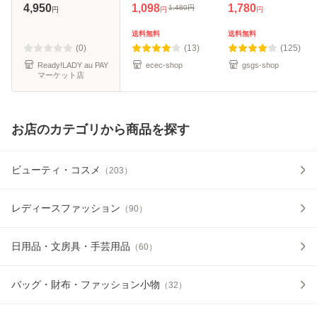
ディース 通勤 通学
ンバストートバッ
バッグ 2type 鞄 レ
4,950
1,098
1,780
1,480
円
円
円
円
2way 合皮 3層 軽
グ レディース 肩掛
ディース 軽量 斜め
量 レガートラル
けバッグ かばん カ
がけ 肩掛け 大容量
送料無料
送料無料
ゴ LH-P0002Z
バン チャック付き
ファッション 通勤
(0)
(13)
(125)
手提げか
通学
Ready!LADY au PAY
ecec-shop
gsgs-shop
マーケット店
お店のカテゴリから商品を探す
ビューティ・コスメ
（
203
）
レディースファッション
（
90
）
日用品・文房具・手芸用品
（
60
）
バッグ・財布・ファッション小物
（
32
）