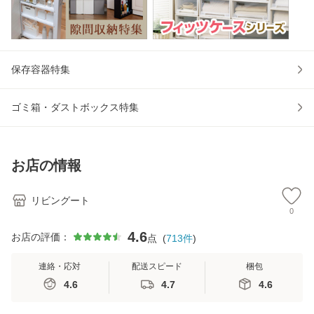
保存容器特集
ゴミ箱・ダストボックス特集
お店の情報
リビングート
0
4.6
お店の評価：
点
(
713
件
)
連絡・応対
配送スピード
梱包
4.6
4.7
4.6