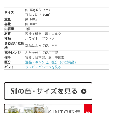
約 高さ6.5（cm）
サイズ
直径：約 7（cm）
重量
約 140g
容量
約 100ml
内容量
1個
材質
容器：磁器、蓋：コルク
種類
ホワイト、ブラック
食器洗い乾燥
部品によって使用不可
機
電子レンジ
ふたを外して使用可能
備考
容器：日本製、蓋：中国製
区分
返品・キャンセル区分（小型商品）
ギフト
ラッピングページを見る