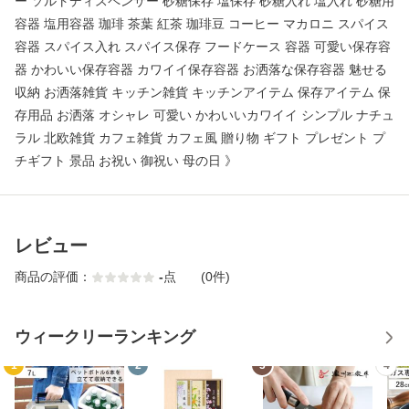
ー ソルトディスペンサー 砂糖保存 塩保存 砂糖入れ 塩入れ 砂糖用
容器 塩用容器 珈琲 茶葉 紅茶 珈琲豆 コーヒー マカロニ スパイス
容器 スパイス入れ スパイス保存 フードケース 容器 可愛い保存容
器 かわいい保存容器 カワイイ保存容器 お洒落な保存容器 魅せる
収納 お洒落雑貨 キッチン雑貨 キッチンアイテム 保存アイテム 保
存用品 お洒落 オシャレ 可愛い かわいいカワイイ シンプル ナチュ
ラル 北欧雑貨 カフェ雑貨 カフェ風 贈り物 ギフト プレゼント プ
チギフト 景品 お祝い 御祝い 母の日 》
レビュー
商品の評価：
-
点
(0件)
ウィークリーランキング
1
2
3
4