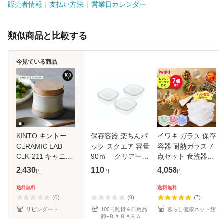
販売者情報
支払い方法
営業日カレンダー
類似商品と比較する
今見ている商品
KINTO キントー
保存容器 楽ちんパ
イワキ ガラス 保存
CERAMIC LAB
ック スクエア 容量
容器 耐熱ガラス 7
CLK-211 キャニス
90ｍｌ クリアーホ
点セット 食洗器対
ター 100ml （ 食
ワイト 3個入 (100
応 お手入れ簡単 レ
2,430
110
4,058
円
円
円
洗機対応 日本製 保
円ショップ 100円
ンジ オーブン対応
存容器 調味料容器
均一 100均一 100
耐熱容器 耐熱皿 作
送料無料
送料無料
調味料ポット 電子
均)
り置き ストック 重
(0)
(0)
(7)
レンジ対応 シュ
ねて
リビングート
100円雑貨＆日用品
暮らし健康ネット館
卸−ＢＡＢＡＢＡ