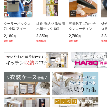
クーラーボックス
線香 香結び 進物用
三徳包丁 17cm チ
炒め
7L 小型 アイセル1
木箱サック 6個入
タンコーティング
火専
0 ハードタイプ （
り ギフト （ お線
濃州正宗 日本製 （
モ
2,180
2,850
2,780
2,3
円
円
円
保冷 クーラーBOX
香 微煙 仏壇 お墓
包丁 万能包丁 料理
ル
送料無料
送料無料
送料無料
送料
保冷ボックス クー
参り お彼岸 法事
包丁 分化包丁 17
深
ラーバッグ 冷蔵ボ
お盆 供養 日本香堂
センチ 175mm 17
直
ックス 7リットル
プレゼント 贈り物
5ミリ チタン 錆び
ン 
クーラー
）
にくい 切
K 