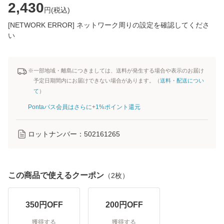
2,430
円(
税込
)
[NETWORK ERROR] ネットワーク周りの設定を確認してくださ
い
※一部地域・離島につきましては、送料が発生する場合や表示のお届け
予定日期間内にお届けできない場合があります。（
送料・配送につい
て
）
Pontaパス会員はさらに+1%ポイント還元
ロットナンバー：
502161265
この商品で使えるクーポン
（
2
枚）
350
円OFF
200
円OFF
獲得する
獲得する