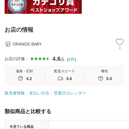
【送料無料 沖
【
縄・一部地域を除
料
く】
お店の情報
ORANGE-BABY
0
4.6
お店の評価：
点
(
5
件
)
連絡・応対
配送スピード
梱包
4.2
4.6
5.0
販売者情報
支払い方法
営業日カレンダー
類似商品と比較する
今見ている商品