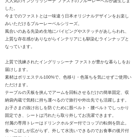
大人気のイングリッシーナ ファストのブルーレーベルが誕生しま
した。
今までのファストとは一味違う日本オリジナルデザインをお楽し
みいただけるブルーレーベルシリーズ。
風合いのある先染め生地にパイピングやステッチがあしらわれ、
上質な存在感がありながらインテリアにも馴染むラインナップと
なっています。
上質で洗練されたイングリッシーナ ファストが豊かな暮らしをお
届けします。
素材はポリエステル100%で、色移り・色落ちを気にせずご使用い
ただけます。
テーブルの天板を挟んでアームを回転させるだけの簡単固定、収
納袋内蔵で気軽に持ち運べるので旅行や外出先でも活躍します。
お子さまの抜け出しを防ぐために股ベルト・腰ベルトでしっかり
固定でき、シートは汚れたら取り外してお洗濯できます。
付属の専用トレーはドリンクホルダー付でコップの転倒を防止。
食べこぼしが広がらず、外して水洗いできるのでお食事の後片付