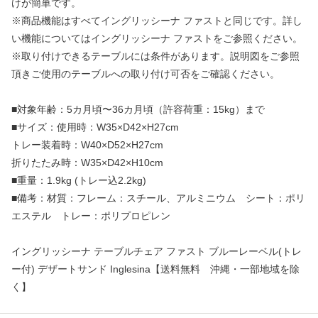
けが簡単です。
※商品機能はすべてイングリッシーナ ファストと同じです。詳し
い機能についてはイングリッシーナ ファストをご参照ください。
※取り付けできるテーブルには条件があります。説明図をご参照
頂きご使用のテーブルへの取り付け可否をご確認ください。
■対象年齢：5カ月頃〜36カ月頃（許容荷重：15kg）まで
■サイズ：使用時：W35×D42×H27cm
トレー装着時：W40×D52×H27cm
折りたたみ時：W35×D42×H10cm
■重量：1.9kg (トレー込2.2kg)
■備考：材質：フレーム：スチール、アルミニウム シート：ポリ
エステル トレー：ポリプロピレン
イングリッシーナ テーブルチェア ファスト ブルーレーベル(トレ
ー付) デザートサンド Inglesina【送料無料 沖縄・一部地域を除
く】