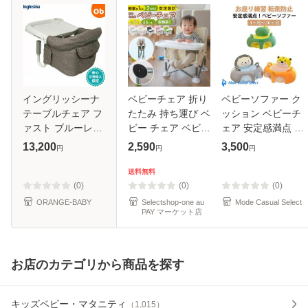
イングリッシーナ
ベビーチェア 折り
ベビーソファー ク
テーブルチェア フ
たたみ 持ち運び ベ
ッション ベビーチ
ァスト ブルーレー
ビー チェア ベビー
ェア 安定感満点 ベ
ベル(トレー付) デ
椅子 ローチェア 赤
ビーソファー ぬい
13,200
2,590
3,500
円
円
円
ザートサンド
ちゃん 椅子 ロータ
ぐるみ 転倒防止 水
Inglesina【送料無
イプ ピクニック ロ
洗い 椅子 おもちゃ
送料無料
料 沖縄・一部地
ーテーブル おりた
お座りチェア 4ヶ
(0)
(0)
(0)
域を除く】
たみ
月?36
ORANGE-BABY
Selectshop-one au
Mode Casual Select
PAY マーケット店
お店のカテゴリから商品を探す
キッズベビー・マタニティ
（
1,015
）