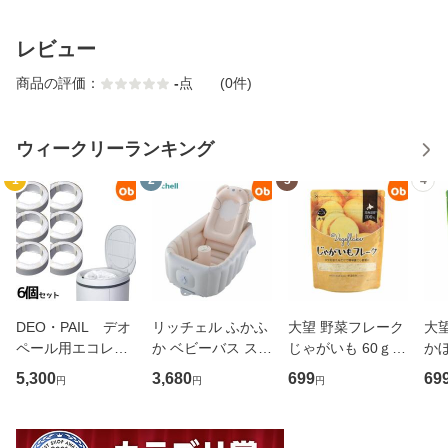
レビュー
商品の評価：
-
点
(0件)
ウィークリーランキング
1
2
3
4
DEO・PAIL デオ
リッチェル ふかふ
大望 野菜フレーク
大
ペール用エコレフ
か ベビーバス ステ
じゃがいも 60ｇ
かぼ
ィル おむつ処理
ップアップ【送料
離乳食 北海道産 野
乳食
5,300
3,680
699
69
円
円
円
ポット用カセット
無料 沖縄・一部
菜のフレーク 北海
の
6個セット（3個パ
地域を除く】
道十勝発【ネコポ
十
ックx2セット）
ス送料無料】
ー