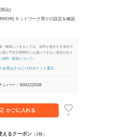
(
税込
)
K ERROR] ネットワーク周りの設定を確認
域・離島につきましては、送料が発生する場合や
お届け予定日期間内にお届けできない場合があり
（
送料・配送について
）
aパス会員はさらに+1%ポイント還元
ナンバー：
500222038
かごに入れる
0
使えるクーポン
（
2
枚）