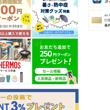
ポ
a
行
条