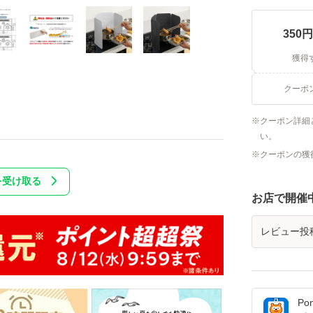
350
円
獲得
クーポ
クーポン詳細
い。
クーポンの獲
を受け取る
お店で開催
レビュー投
Po