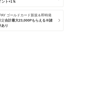
イント+
1
％
u PAY ゴールドカード新規＆即時発
限定
合計最大23,000Pもらえる※諸
件あり