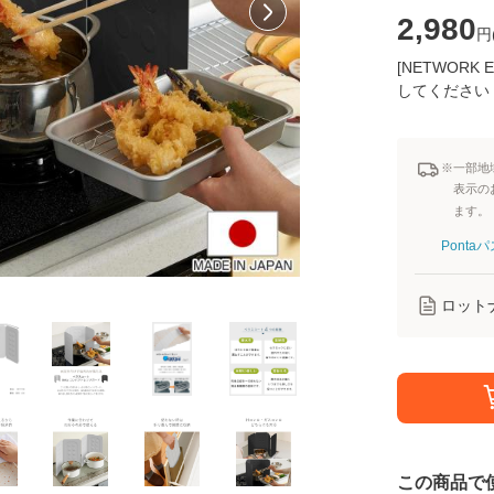
2,980
円
[NETWOR
してください
※一部地
表示の
ます。
Pont
ロット
この商品で