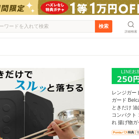
検索
詳細検索
レンジガー
ガード Bel
ときだけ 油
コンパクト 
れ 揚げ物ガ
Pontaパス
特典