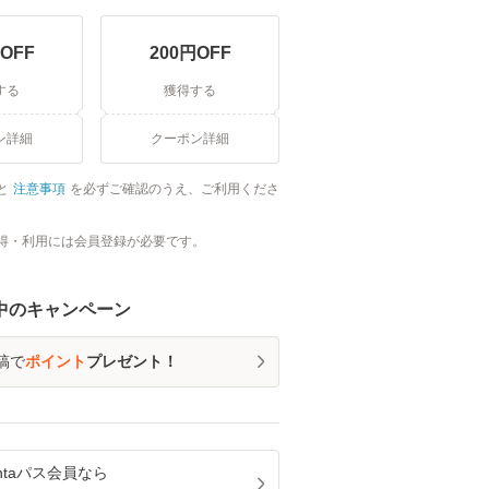
OFF
200
円OFF
する
獲得する
ン詳細
クーポン詳細
と
注意事項
を必ずご確認のうえ、ご利用くださ
得・利用には会員登録が必要です。
中のキャンペーン
稿で
ポイント
プレゼント！
ntaパス
会員なら