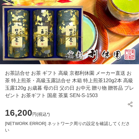
1
/
14
お茶詰合せ お茶 ギフト 高級 京都利休園 メーカー直送 お
茶 特上煎茶・高級玉露詰合せ 木箱 特上煎茶120g2本 高級
玉露120g お歳暮 母の日 父の日 お中元 贈り物 贈答品 プレ
ゼント お茶ギフト 国産 茶葉 SEN-S-1503
16,200
円(
税込*
)
[NETWORK ERROR] ネットワーク周りの設定を確認してくださ
い