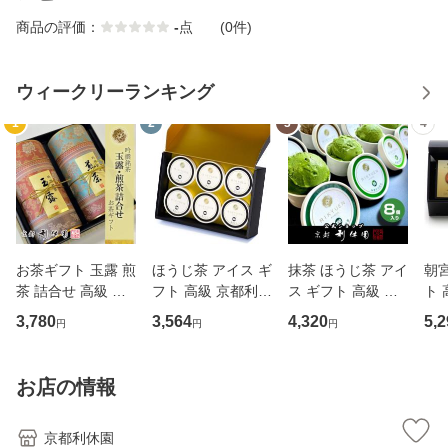
商品の評価：
-
点
(0件)
ウィークリーランキング
1
2
3
4
お茶ギフト 玉露 煎
ほうじ茶 アイス ギ
抹茶 ほうじ茶 アイ
朝宮
茶 詰合せ 高級 京
フト 高級 京都利休
ス ギフト 高級 京
ト 
都利休園 メーカー
園 メーカー直送 ほ
都利休園 メーカー
メ
3,780
3,564
4,320
5,2
円
円
円
直送 玉露・煎茶詰
うじ茶アイス 濃す
直送 抹茶アイス ほ
紅茶
合せ 玉露80g 煎茶
ぎる まったり黒ほ
うじ茶アイス はん
ト 
80g お歳暮 母の日
うじアイス100 母
なりまったり４段
暮 
お店の情報
父の日 お中元 贈り
の日 父の日 お歳暮
階プレミアム アイ
お中
物 贈
お中
スセット
品
京都利休園