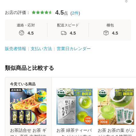
0
4.5
お店の評価：
点
(
2
件
)
連絡・応対
配送スピード
梱包
4.5
4.5
4.5
販売者情報
支払い方法
営業日カレンダー
類似商品と比較する
今見ている商品
お茶詰合せ お茶 ギ
お茶 緑茶ティーバ
お茶 お茶の葉 がぶ