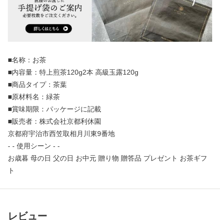
■名称：お茶
■内容量：特上煎茶120g2本 高級玉露120g
■商品タイプ：茶葉
■原材料名：緑茶
■賞味期限：パッケージに記載
■販売者：株式会社京都利休園
京都府宇治市西笠取相月川東9番地
- - 使用シーン - -
お歳暮 母の日 父の日 お中元 贈り物 贈答品 プレゼント お茶ギフ
ト
レビュー