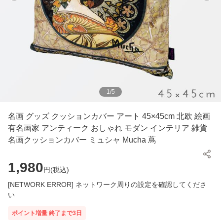
1
/
5
名画 グッズ クッションカバー アート 45×45cm 北欧 絵画
有名画家 アンティーク おしゃれ モダン インテリア 雑貨
名画クッションカバー ミュシャ Mucha 蔦
1,980
円(
税込
)
[NETWORK ERROR] ネットワーク周りの設定を確認してくださ
い
ポイント増量
終了まで
3
日