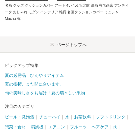
名画 グッズ クッションカバー アート 45×45cm 北欧 絵画 有名画家 アンティ
ーク おしゃれ モダン インテリア 雑貨 名画クッションカバー ミュシャ
Mucha 蔦
ページトップへ
ピックアップ特集
夏の必需品！ひんやりアイテム
夏の挨拶、まだ間に合います。
旬の美味しさをお届け！夏の瑞々しい果物
注目のカテゴリ
ビール・発泡酒
チューハイ
水
お茶飲料
ソフトドリンク
惣菜・食材
扇風機
エアコン
フルーツ
ヘアケア
肉