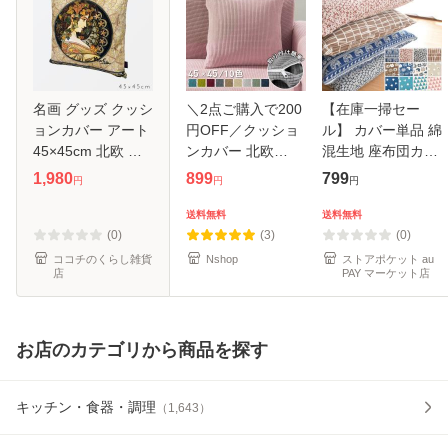
名画 グッズ クッシ
＼2点ご購入で200
【在庫一掃セー
ョンカバー アート
円OFF／クッショ
ル】 カバー単品 綿
45×45cm 北欧 絵
ンカバー 北欧
混生地 座布団カバ
画 有名画家 アンテ
45×45cm 丸洗い
ー 約55cm×59cm
1,980
899
799
円
円
円
ィーク おしゃれ モ
OK おしゃれ 柔ら
クッションカバー
ダン インテリア 雑
か かわいい 汚れ防
背当てクッション
送料無料
送料無料
貨 名画クッション
止 洗える 無地 イ
フロア リビング 新
(0)
(3)
(0)
カバ
ンテリア 替えカバ
生活 在宅勤
ココチのくらし雑貨
Nshop
ストアポケット au
店
PAY マーケット店
お店のカテゴリから商品を探す
キッチン・食器・調理
（
1,643
）