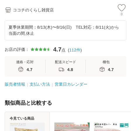
ココチのくらし雑貨店
0
夏季休業期間：8/13(木)〜8/16(日) TEL対応：8/11(火)から
当面の間,休止
4.7
お店の評価：
点
(
112
件
)
連絡・応対
配送スピード
梱包
4.7
4.8
4.7
販売者情報
支払い方法
営業日カレンダー
類似商品と比較する
今見ている商品