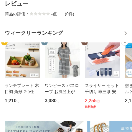
レビュー
商品の評価：
-
点
(0件)
ウィークリーランキング
1
2
3
4
ランチプレート 木
ワンピース バスロ
スライサー セット
敷
目調 角形 2つ仕切
ーブ お風呂上がり
千切り 燕三条 安全
ル 
り 小さめ アースカ
レディース 半袖 タ
ホルダー スリムス
m 
1,210
3,080
2,255
2,1
円
円
円
ラー スクエアプレ
オル 風呂上り ルー
タンドスライサー7
敷き
送料無料
ート BPAフリー 仕
ムウェア タオル地
点セット ピーラー
バー
切りプレート 仕切
夏用 パジャマ ママ
ステンレス 日本製
ッド
り皿 ダイエットプ
お母さん かわいい
キャベツスライサ
さ
レート
湯
ー 千
ッド