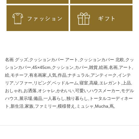
名画 グッズ,クッションカバー アート,クッションカバー 北欧,クッ
ションカバー,45×45cm,クッション,カバー,雑貨,絵画,名画,アート,
絵,モチーフ,有名画家,人気,作品,ナチュラル,アンティーク,インテ
リア,ソファー,リビング,ベッドルーム,寝室,高級,エレガント,上品,
おしゃれ,お洒落,オシャレ,かわいい,可愛い,ハウスメーカー,モデル
ハウス,展示場,備品,一人暮らし,独り暮らし,トータルコーディネー
ト,新生活,家族,ファミリー,模様替え,ミュシャ,Mucha,蔦,