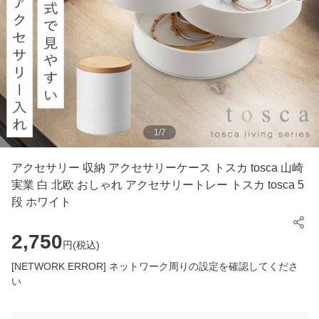
1
/
7
アクセサリー 収納 アクセサリーケース トスカ tosca 山崎
実業 白 北欧 おしゃれ アクセサリートレー トスカ tosca 5
段 ホワイト
2,750
円(
税込
)
[NETWORK ERROR] ネットワーク周りの設定を確認してくださ
い