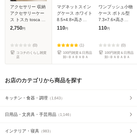
アクセサリー 収納
マグネットスイン
ワンプッシュ小物
アクセサリーケー
グケース ホワイト
ケース ボトル型
ス トスカ tosca 山
8.5×4.8×高さ
7.3×7.6×高さ
崎実業 白 北欧 お
8.5cm (100円ショ
9.3cm (100円ショ
2,750
110
110
円
円
円
しゃれ アクセサリ
ップ 100円均一
ップ 100円均一
ートレー トスカ
100均一 100均)
100均一 100均)
tosca 5段 ホワイト
(0)
(1)
(0)
ココチのくらし雑貨
100円雑貨＆日用品
100円雑貨＆日用品
店
卸−ＢＡＢＡＢＡ
卸−ＢＡＢＡＢＡ
お店のカテゴリから商品を探す
キッチン・食器・調理
（
1,643
）
日用品・文房具・手芸用品
（
1,146
）
インテリア・寝具
（
983
）