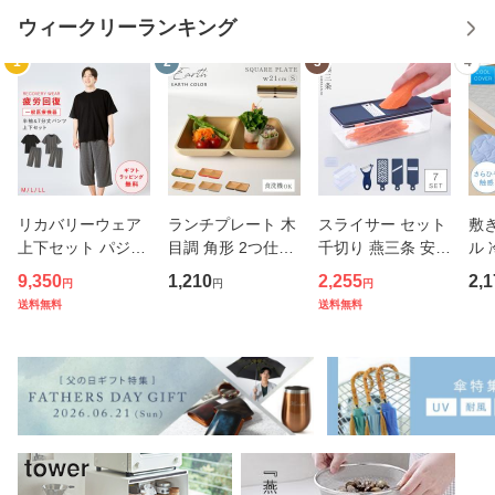
ウィークリーランキング
1
2
3
4
リカバリーウェア
ランチプレート 木
スライサー セット
敷
上下セット パジャ
目調 角形 2つ仕切
千切り 燕三条 安全
ル 
マ 疲労回復 メンズ
り 小さめ アースカ
ホルダー スリムス
m 
9,350
1,210
2,255
2,1
円
円
円
夏 半袖シャツ＋7
ラー スクエアプレ
タンドスライサー7
敷き
送料無料
送料無料
分丈パンツ 春夏用
ート BPAフリー 仕
点セット ピーラー
バー
【一般医療機器】
切りプレート 仕切
ステンレス 日本製
ッド
部屋着 肩こり 冷え
り皿 ダイエットプ
キャベツスライサ
さ
性 疲れ
レート
ー 千
ッド