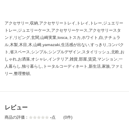
アクセサリー,収納,アクセサリートレイ,トレイ,トレー,ジュエリー
トレー,ジュエリーケース,アクセサリーケース,アクセサリースタ
ンド,リビング,玄関,山崎実業,tosca,トスカ,ホワイト,白,ナチュラ
ル,木製,木目,木,山崎,yamazaki,生活感が出ない,すっきり,コンパク
ト,省スペース,シンプル,シンプルデザイン,スタイリッシュ,北欧,お
しゃれ,お洒落,オシャレ,インテリア,雑貨,部屋,賃貸,マンション,一
人暮らし,独り暮らし,トータルコーディネート,新生活,家族,ファミ
リー,整理整頓,
レビュー
商品の評価：
-
点
(0件)