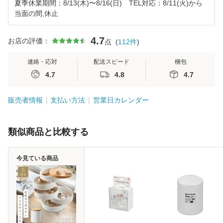
夏季休業期間：8/13(木)〜8/16(日) TEL対応：8/11(火)から
当面の間,休止
4.7
お店の評価：
点
(
112
件
)
連絡・応対
配送スピード
梱包
4.7
4.8
4.7
販売者情報
支払い方法
営業日カレンダー
類似商品と比較する
今見ている商品