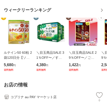
ウィークリーランキング
1
2
3
4
ルテイン50 60粒 2
＼目玉商品SALE 3
＼目玉商品SALE 2
＼目
袋120日分【ソフ
1％OFF〜／すっ
9％OFF〜／ごぼ
9％
トカプセル/1日1
きりビフィズス菌
う茶 ゴボウ茶 牛蒡
う茶
5,680
4,380
1,422
2,5
円
円
円
粒/高濃度/マリーゴ
青汁 2.5g×30包 3
茶 国産 国産ごぼう
茶 
送料無料
送料無料
送料無料
送料
ールド由来/アスタ
個セット90日分
茶 1.5ｇ×50包 テ
茶 
キサンチン/ゼアキ
【粉末 ビフィズス
ィーバッグ 水出し
セ
サンチン/ビタミン/
菌20億個 大麦若葉
お湯出し ノンカフ
グ 
お店の情報
アマニ油/健
ケール 明日葉 オ
ェイン イ
ノ
コプリナ au PAY マーケット店
0