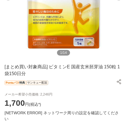
1
/
14
[まとめ買い対象商品] ビタミンE 国産玄米胚芽油 150粒 1
袋150日分
Pontaパス
特典
サンキュー配送
メーカー希望小売価格:
2,246
円
1,700
円(
税込*
)
[NETWORK ERROR] ネットワーク周りの設定を確認してくださ
い