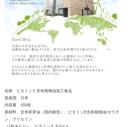
名称 ビタミンＥ含有植物油加工食品
原産国 日本
内容量 150粒
原材料 玄米胚芽油（国内製造）、ビタミンE含有植物油/ゼラチ
ン、グリセリン
（1粒あたり） ビタミンＥ 8.0ｍｇ