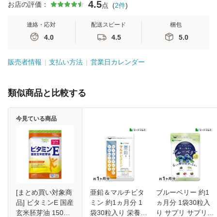
4.5
お店の評価：
点
(
2
件
)
連絡・応対
配送スピード
梱包
4.0
4.5
5.0
販売者情報
支払い方法
営業日カレンダー
類似商品と比較する
今見ている商品
[まとめ買い対象商
亜鉛＆マルチビタ
ブルーベリー 約1
品] ビタミンE 国産
ミン 約1ヵ月分 1
ヵ月分 1袋30粒入
玄米胚芽油 150粒
袋30粒入り 栄養機
り サプリ サプリメ