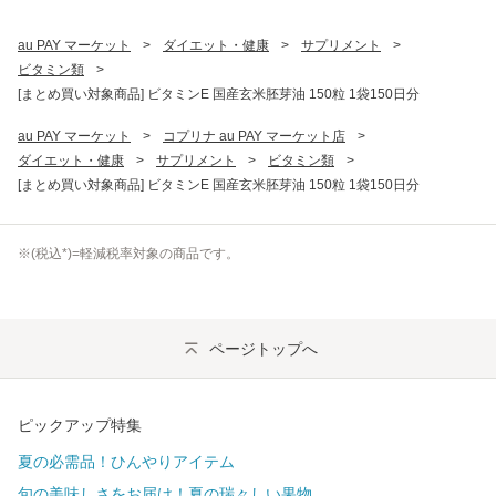
au PAY マーケット
>
ダイエット・健康
>
サプリメント
>
ビタミン類
>
[まとめ買い対象商品] ビタミンE 国産玄米胚芽油 150粒 1袋150日分
au PAY マーケット
>
コプリナ au PAY マーケット店
>
ダイエット・健康
>
サプリメント
>
ビタミン類
>
[まとめ買い対象商品] ビタミンE 国産玄米胚芽油 150粒 1袋150日分
※(
税込
*)=軽減税率対象の商品です。
ページトップへ
ピックアップ特集
夏の必需品！ひんやりアイテム
旬の美味しさをお届け！夏の瑞々しい果物