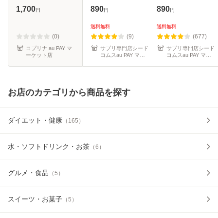
1袋150日分
能食品 サプリ サプ
ント アントシアニ
1,700
890
890
円
円
円
リメント 健康食品
ン 送料無料 健康食
品
送料無料
送料無料
(0)
(9)
(677)
コプリナ au PAY マ
サプリ専門店シード
サプリ専門店シード
ーケット店
コムスau PAY マー
コムスau PAY マー
ケット店
ケット店
お店のカテゴリから商品を探す
ダイエット・健康
（
165
）
水・ソフトドリンク・お茶
（
6
）
グルメ・食品
（
5
）
スイーツ・お菓子
（
5
）