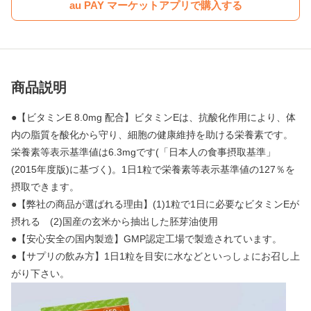
au PAY マーケットアプリで購入する
商品説明
●【ビタミンE 8.0mg 配合】ビタミンEは、抗酸化作用により、体
内の脂質を酸化から守り、細胞の健康維持を助ける栄養素です。
栄養素等表示基準値は6.3mgです(「日本人の食事摂取基準」
(2015年度版)に基づく)。1日1粒で栄養素等表示基準値の127％を
摂取できます。
●【弊社の商品が選ばれる理由】(1)1粒で1日に必要なビタミンEが
摂れる (2)国産の玄米から抽出した胚芽油使用
●【安心安全の国内製造】GMP認定工場で製造されています。
●【サプリの飲み方】1日1粒を目安に水などといっしょにお召し上
がり下さい。