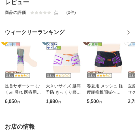
レビュー
商品の評価：
-
点
(0件)
ウィークリーランキング
1
2
3
4
足首サポーター む
大きいサイズ 腰痛
春夏用 メッシュ 軽
医
くみ 腫れ 医療用
予防 ぎっくり腰｜
度腰椎椎間板ヘル
サ
アンクルソフト
マックスベルトme
ニア｜ガード・メ
6,050
1,980
5,500
2,7
円
円
円
2(3L・4L・5Lサイ
ッシュA
ズ)
お店の情報