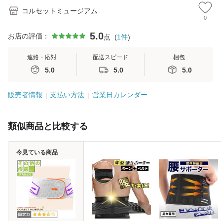
コルセットミュージアム
0
5.0
お店の評価：
点
(
1
件
)
連絡・応対
配送スピード
梱包
5.0
5.0
5.0
販売者情報
支払い方法
営業日カレンダー
類似商品と比較する
今見ている商品