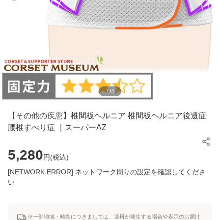
1
/
4
【その他の疾患】椎間板ヘルニア 椎間板ヘルニア後遺症
腰椎すべり症 ｜スーパーAZ
5,280
円(
税込
)
[NETWORK ERROR] ネットワーク周りの設定を確認してくださ
い
※一部地域・離島につきましては、送料が発生する場合や表示のお届け