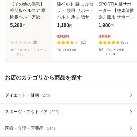
【その他の疾患】
腰ベルト 腰 コルセ
SPORTIA 腰サポ
椎間板ヘルニア 椎
ット 腰用 サポート
ーター 【整体師推
間板ヘルニア後遺
ベルト 薄型 腰サポ
薦】腰用 サポート
症 腰椎すべり症 ｜
ーター 薄い 腰サポ
ベルト 腰楽 コルセ
5,280
1,180
1,980
円
円
円
スーパーAZ
ートベルト ウエス
ット 腰ベルト 腰椎
トサポーター 腰の
コルセット 腰椎ベ
送料無料
送料無料
サポーター ボーン
ルト 腰椎 腰 腰用
(0)
(31)
(26)
コル
サポータ
コルセットミュージ
ZOSLAB
FERRY WEB
アム
STORE
お店のカテゴリから商品を探す
ダイエット・健康
（
273
）
スポーツ・アウトドア
（
200
）
医療・介護・医薬品
（
144
）