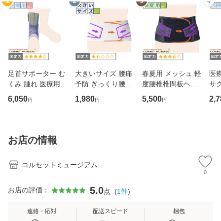
1
2
3
4
足首サポーター む
大きいサイズ 腰痛
春夏用 メッシュ 軽
医
くみ 腫れ 医療用
予防 ぎっくり腰｜
度腰椎椎間板ヘル
サ
アンクルソフト
マックスベルトme
ニア｜ガード・メ
6,050
1,980
5,500
2,7
円
円
円
2(3L・4L・5Lサイ
ッシュA
ズ)
お店の情報
コルセットミュージアム
0
5.0
お店の評価：
点
(
1
件
)
連絡・応対
配送スピード
梱包