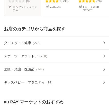
サポーター ボーン
ルト 腰椎 腰 腰用
(0)
(30)
(26)
コル
サポータ
コルセットミュージ
ZOSLAB
FERRY WEB
アム
STORE
お店のカテゴリから商品を探す
ダイエット・健康
（
273
）
スポーツ・アウトドア
（
200
）
医療・介護・医薬品
（
144
）
キッズベビー・マタニティ
（
14
）
au PAY マーケット
のおすすめ