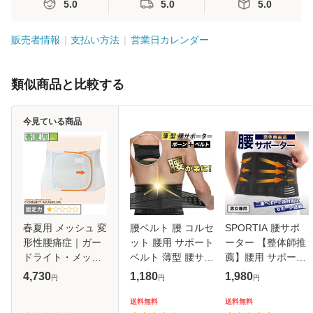
5.0
5.0
5.0
販売者情報
支払い方法
営業日カレンダー
類似商品と比較する
今見ている商品
春夏用 メッシュ 変
腰ベルト 腰 コルセ
SPORTIA 腰サポ
形性腰痛症｜ガー
ット 腰用 サポート
ーター 【整体師推
ドライト・メッシ
ベルト 薄型 腰サポ
薦】腰用 サポート
ュ
ーター 薄い 腰サポ
ベルト 腰楽 コルセ
4,730
1,180
1,980
円
円
円
ートベルト ウエス
ット 腰ベルト 腰椎
トサポーター 腰の
コルセット 腰椎ベ
送料無料
送料無料