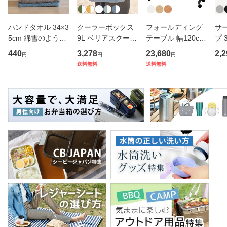
ハンドタオル 34×3
クーラーボックス
フォールディング
サ
5cm 綿雪のような
9L ベリアスクーラ
テーブル 幅120cm
プ 
タオル ベルベット
ー ハードタイプ （
奥行き45cm キャ
フ
440
3,278
23,680
2,2
円
円
円
カラー （ タオル
保冷 クーラーBOX
スター付き 折りた
ス 
送料無料
送料無料
ウォッシュタオル
保冷ボックス クー
たみ （ 法人限定
er
ハンカチタオル ハ
ラーバッグ 冷蔵ボ
テーブル 長机 スタ
マ
ンカチ 洗面タオル
ックス 9リットル
ッキング 会議机 ミ
マグ
綿 コッ
キャン
ーティング
保冷