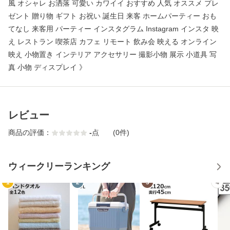
風 オシャレ お洒落 可愛い カワイイ おすすめ 人気 オススメ プレ
ゼント 贈り物 ギフト お祝い 誕生日 来客 ホームパーティー おも
てなし 来客用 パーティー インスタグラム Instagram インスタ 映
え レストラン 喫茶店 カフェ リモート 飲み会 映える オンライン
映え 小物置き インテリア アクセサリー 撮影小物 展示 小道具 写
真 小物 ディスプレイ 》
レビュー
商品の評価：
-
点
(0件)
ウィークリーランキング
1
2
3
4