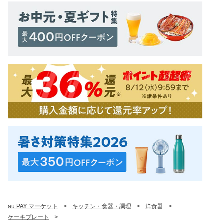
au PAY マーケット
>
キッチン・食器・調理
>
洋食器
>
ケーキプレート
>