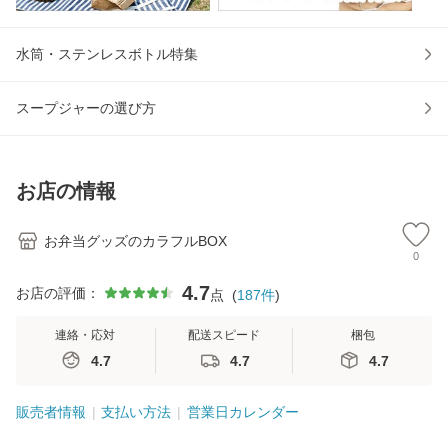
水筒・ステンレスボトル特集
スープジャーの選び方
お店の情報
お弁当グッズのカラフルBOX
0
4.7
お店の評価：
点
(
187
件
)
連絡・応対
配送スピード
梱包
4.7
4.7
4.7
販売者情報
支払い方法
営業日カレンダー