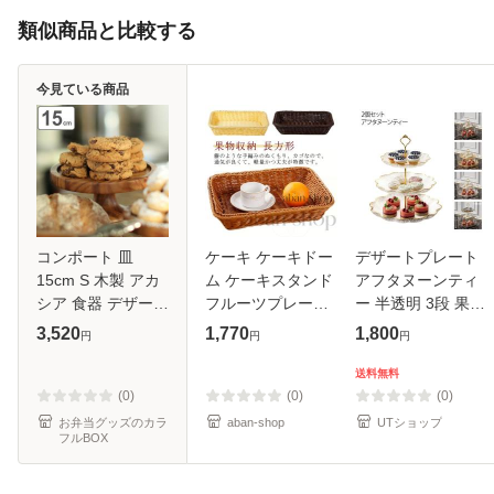
類似商品と比較する
今見ている商品
コンポート 皿
ケーキ ケーキドー
デザートプレート
15cm S 木製 アカ
ム ケーキスタンド
アフタヌーンティ
シア 食器 デザート
フルーツプレート
ー 半透明 3段 果物
皿 お菓子皿 マカロ
スナック 果物収納
ケーキ スタンド フ
3,520
1,770
1,800
円
円
円
ン （ ダルトン
ケーキプレート デ
リル シンプル ゴー
DULTON 台皿 ケ
ザート 透明 収納ボ
ルドライン プレー
送料無料
ーキスタンド 木 1
ックス 収納かご 収
トスタンド ハイテ
(0)
(0)
(0)
段 アフタヌーン
納バ
ィー
お弁当グッズのカラ
aban-shop
UTショップ
フルBOX