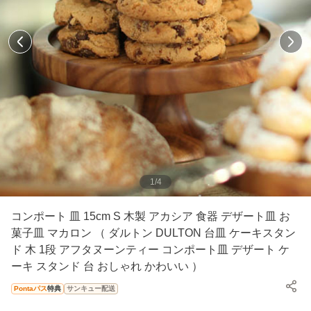
1
/
4
コンポート 皿 15cm S 木製 アカシア 食器 デザート皿 お
菓子皿 マカロン （ ダルトン DULTON 台皿 ケーキスタン
ド 木 1段 アフタヌーンティー コンポート皿 デザート ケ
ーキ スタンド 台 おしゃれ かわいい ）
Pontaパス
特典
サンキュー配送