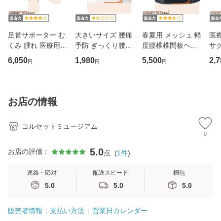
足首サポーター む
大きいサイズ 腰痛
春夏用 メッシュ 軽
医
くみ 腫れ 医療用
予防 ぎっくり腰｜
度腰椎椎間板ヘル
サ
アンクルソフト
マックスベルトme
ニア｜ガード・メ
6,050
1,980
5,500
2,7
円
円
円
2(3L・4L・5Lサイ
ッシュA
ズ)
お店の情報
コルセットミュージアム
0
5.0
お店の評価：
点
(
1
件
)
連絡・応対
配送スピード
梱包
5.0
5.0
5.0
販売者情報
支払い方法
営業日カレンダー