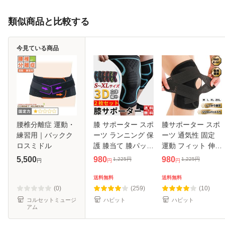
類似商品と比較する
今見ている商品
腰椎分離症 運動・
膝 サポーター スポ
膝サポーター スポ
練習用｜バックク
ーツ ランニング 保
ーツ 通気性 固定
ロスミドル
護 膝当て 膝パッド
運動 フィット 伸縮
医療用 ひざ ニーリ
着用簡単 立ち仕事
5,500
980
980
1,225
円
1,225
円
円
円
円
フレクター
高機能 ベルト 膝痛
高齢者 動きやすい
送料無料
送料無料
スムーズ 調整 マジ
(0)
(259)
(10)
ッ
コルセットミュージ
ハビット
ハビット
アム