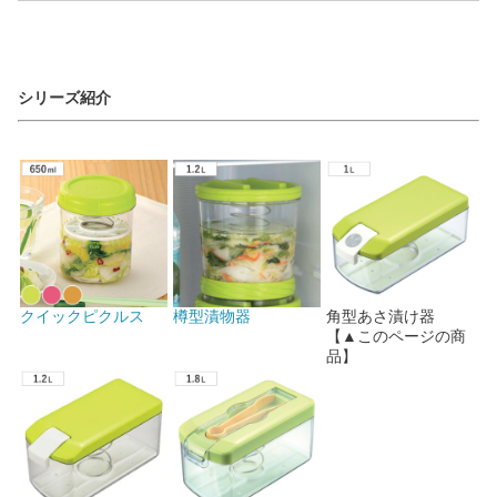
シリーズ紹介
クイックピクルス
樽型漬物器
角型あさ漬け器
【▲このページの商
品】