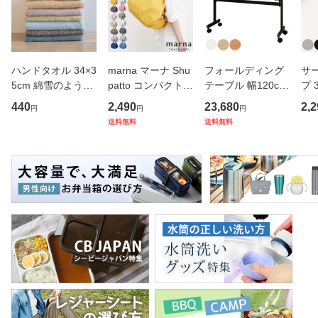
ハンドタオル 34×3
marna マーナ Shu
フォールディング
サ
5cm 綿雪のような
patto コンパクトバ
テーブル 幅120cm
プ 
タオル ベルベット
ッグ M／2020 S46
奥行き45cm キャ
フ
440
2,490
23,680
2,2
円
円
円
カラー （ タオル
7 （ シュパット エ
スター付き 折りた
ス 
送料無料
送料無料
ウォッシュタオル
コバッグ マイバッ
たみ （ 法人限定
er
ハンカチタオル ハ
グ エコバック 買い
テーブル 長机 スタ
マ
ンカチ 洗面タオル
物バッグ 洗濯可能
ッキング 会議机 ミ
マグ
綿 コッ
北欧 コ
ーティング
保冷