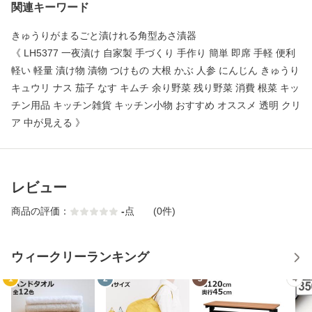
関連キーワード
きゅうりがまるごと漬けれる角型あさ漬器
《 LH5377 一夜漬け 自家製 手づくり 手作り 簡単 即席 手軽 便利
軽い 軽量 漬け物 漬物 つけもの 大根 かぶ 人参 にんじん きゅうり
キュウリ ナス 茄子 なす キムチ 余り野菜 残り野菜 消費 根菜 キッ
チン用品 キッチン雑貨 キッチン小物 おすすめ オススメ 透明 クリ
ア 中が見える 》
レビュー
商品の評価：
-
点
(0件)
ウィークリーランキング
1
2
3
4