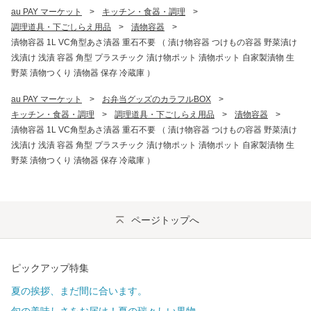
au PAY マーケット
>
キッチン・食器・調理
>
調理道具・下ごしらえ用品
>
漬物容器
>
漬物容器 1L VC角型あさ漬器 重石不要 （ 漬け物容器 つけもの容器 野菜漬け
浅漬け 浅漬 容器 角型 プラスチック 漬け物ポット 漬物ポット 自家製漬物 生
野菜 漬物つくり 漬物器 保存 冷蔵庫 ）
au PAY マーケット
>
お弁当グッズのカラフルBOX
>
キッチン・食器・調理
>
調理道具・下ごしらえ用品
>
漬物容器
>
漬物容器 1L VC角型あさ漬器 重石不要 （ 漬け物容器 つけもの容器 野菜漬け
浅漬け 浅漬 容器 角型 プラスチック 漬け物ポット 漬物ポット 自家製漬物 生
野菜 漬物つくり 漬物器 保存 冷蔵庫 ）
ページトップへ
ピックアップ特集
夏の挨拶、まだ間に合います。