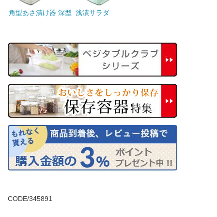
角型あさ漬け器 深型
浅漬サラダ
CODE/345891