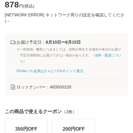
878
円(
税込
)
[NETWORK ERROR] ネットワーク周りの設定を確認してくださ
い
お届け予定日：
8月10日〜8月15日
※一部地域・離島につきましては、送料が発生する場合や表示のお届け
予定日期間内にお届けできない場合があります。（
送料・配送につい
て
）
Pontaパス会員はさらに+1%ポイント還元
ロットナンバー：
483500228
この商品で使えるクーポン
（
2
枚）
350
円OFF
200
円OFF