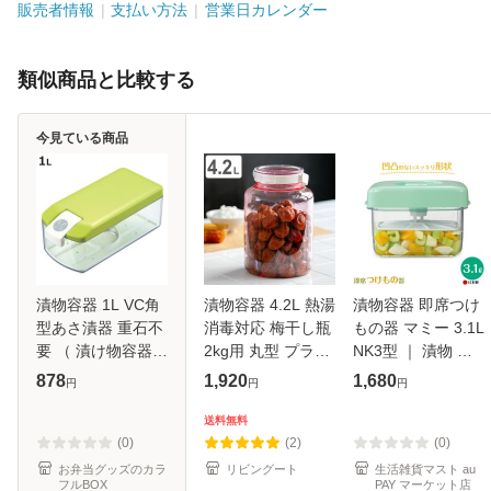
販売者情報
支払い方法
営業日カレンダー
類似商品と比較する
今見ている商品
漬物容器 1L VC角
漬物容器 4.2L 熱湯
漬物容器 即席つけ
型あさ漬器 重石不
消毒対応 梅干し瓶
もの器 マミー 3.1L
要 （ 漬け物容器
2kg用 丸型 プラス
NK3型 ｜ 漬物 作
つけもの容器 野菜
チック製 （ 梅干し
る 容器 漬け物 漬
878
1,920
1,680
円
円
円
漬け 浅漬け 浅漬
びん つけもの容器
物器 重石不要 ネジ
容器 角型 プラスチ
漬け物容器 手作り
式 漬け物器 押し板
送料無料
ック 漬け物ポット
保存容器 梅干し 漬
付き 角型
(0)
(2)
(0)
漬物ポッ
物
お弁当グッズのカラ
リビングート
生活雑貨マスト au
フルBOX
PAY マーケット店