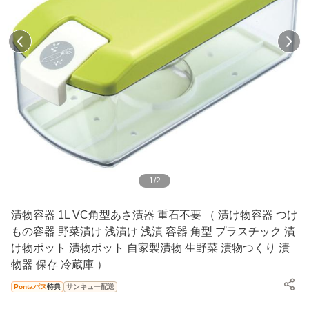
1
/
2
漬物容器 1L VC角型あさ漬器 重石不要 （ 漬け物容器 つけ
もの容器 野菜漬け 浅漬け 浅漬 容器 角型 プラスチック 漬
け物ポット 漬物ポット 自家製漬物 生野菜 漬物つくり 漬
物器 保存 冷蔵庫 ）
Pontaパス
特典
サンキュー配送