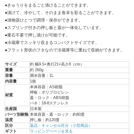
●きゅうりをまるごと漬けることができます。
●漬けて、冷やして、そのまま食卓を彩ることができます。
●漬物器ひとつで調理・保存ができます。
●スプリング付きの押し板と蓋が一体化しています。
●重石不要で押し漬けが可能です。
●冷蔵庫でスッキリ収まるコンパクトサイズです。
●フラット形状のフタなので冷蔵庫等に重ねて収納ができます。
サイズ
約 幅9.5×奥行21×高さ8（cm）
重量
約 260g
容量
満水容量：1L
内容量
1個
本体容器：AS樹脂
押板：ポリプロピレン
材質
蓋・ロック：ABS樹脂
バネ：18-8ステンレス
生産国
日本製
パーツ別耐熱
本体容器・蓋・ロック：約80度
温度
押し板：約120度
区分
返品・キャンセル区分（小型商品）
ギフト
ラッピングページを見る