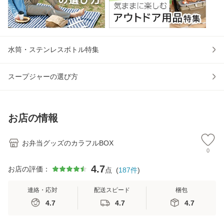
水筒・ステンレスボトル特集
スープジャーの選び方
お店の情報
お弁当グッズのカラフルBOX
0
4.7
お店の評価：
点
(
187
件
)
連絡・応対
配送スピード
梱包
4.7
4.7
4.7