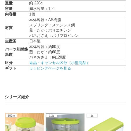
重量
約 220g
容量
満水容量：1.2L
内容量
1個
本体容器：AS樹脂
スプリング：ステンレス鋼
材質
蓋・たが：ポリエチレン
バネおさえ：ポリプロピレン
生産国
日本製
本体容器：約80度
パーツ別耐熱
蓋・たが：約60度
温度
バネおさえ：約120度
区分
返品・キャンセル区分（小型商品）
ギフト
ラッピングページを見る
シリーズ紹介