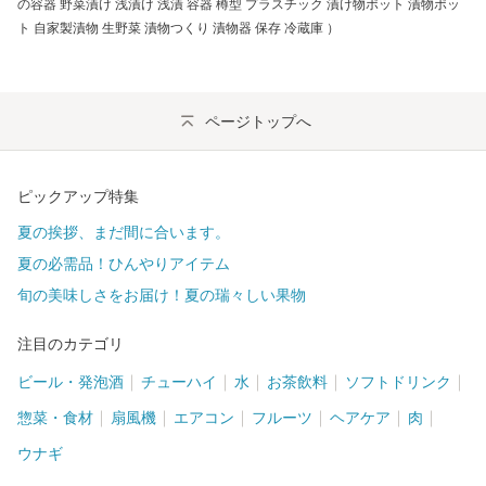
の容器 野菜漬け 浅漬け 浅漬 容器 樽型 プラスチック 漬け物ポット 漬物ポッ
ト 自家製漬物 生野菜 漬物つくり 漬物器 保存 冷蔵庫 ）
ページトップへ
ピックアップ特集
夏の挨拶、まだ間に合います。
夏の必需品！ひんやりアイテム
旬の美味しさをお届け！夏の瑞々しい果物
注目のカテゴリ
ビール・発泡酒
チューハイ
水
お茶飲料
ソフトドリンク
惣菜・食材
扇風機
エアコン
フルーツ
ヘアケア
肉
ウナギ