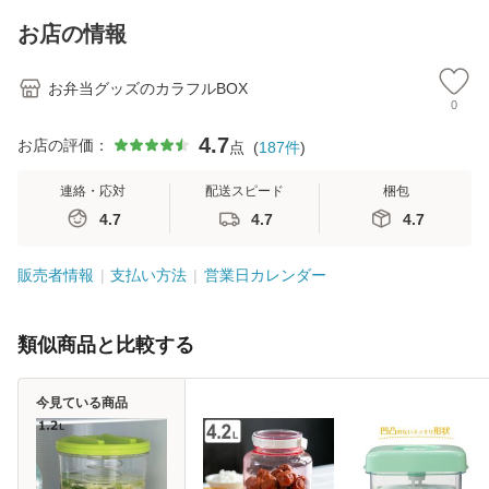
お店の情報
お弁当グッズのカラフルBOX
0
4.7
お店の評価：
点
(
187
件
)
連絡・応対
配送スピード
梱包
4.7
4.7
4.7
販売者情報
支払い方法
営業日カレンダー
類似商品と比較する
今見ている商品