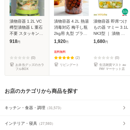
漬物容器 1.2L VC
漬物容器 4.2L 熱湯
漬物容器 即席つけ
樽型漬物器 L 重石
消毒対応 梅干し瓶
もの器 マミー 3.1L
不要 スタッキング
2kg用 丸型 プラス
NK3型 ｜ 漬物 作
（ 漬け物容器 つけ
チック製 （ 梅干し
る 容器 漬け物 漬
918
1,920
1,680
円
円
円
もの容器 野菜漬け
びん つけもの容器
物器 重石不要 ネジ
浅漬け 浅漬 容器
漬け物容器 手作り
式 漬け物器 押し板
送料無料
樽型 プラスチック
保存容器 梅干し 漬
付き 角型
(0)
(2)
(0)
漬け物
物
お弁当グッズのカラ
リビングート
生活雑貨マスト au
フルBOX
PAY マーケット店
お店のカテゴリから商品を探す
キッチン・食器・調理
（
31,573
）
インテリア・寝具
（
27,593
）