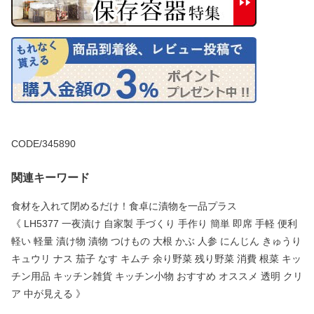
CODE/345890
関連キーワード
食材を入れて閉めるだけ！食卓に漬物を一品プラス
《 LH5377 一夜漬け 自家製 手づくり 手作り 簡単 即席 手軽 便利
軽い 軽量 漬け物 漬物 つけもの 大根 かぶ 人参 にんじん きゅうり
キュウリ ナス 茄子 なす キムチ 余り野菜 残り野菜 消費 根菜 キッ
チン用品 キッチン雑貨 キッチン小物 おすすめ オススメ 透明 クリ
ア 中が見える 》