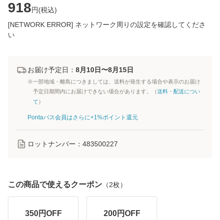
918
円(
税込
)
[NETWORK ERROR] ネットワーク周りの設定を確認してくださ
い
お届け予定日：
8月10日〜8月15日
※一部地域・離島につきましては、送料が発生する場合や表示のお届け
予定日期間内にお届けできない場合があります。（
送料・配送につい
て
）
Pontaパス会員はさらに+1%ポイント還元
ロットナンバー：
483500227
この商品で使えるクーポン
（
2
枚）
350
円OFF
200
円OFF