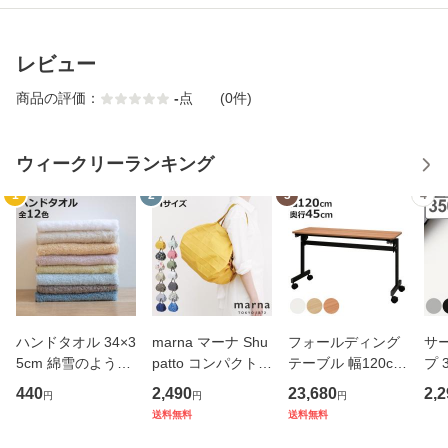
レビュー
商品の評価：
-
点
(0件)
ウィークリーランキング
1
2
3
4
ハンドタオル 34×3
marna マーナ Shu
フォールディング
サ
5cm 綿雪のような
patto コンパクトバ
テーブル 幅120cm
プ 
タオル ベルベット
ッグ M／2020 S46
奥行き45cm キャ
フ
440
2,490
23,680
2,2
円
円
円
カラー （ タオル
7 （ シュパット エ
スター付き 折りた
ス 
送料無料
送料無料
ウォッシュタオル
コバッグ マイバッ
たみ （ 法人限定
er
ハンカチタオル ハ
グ エコバック 買い
テーブル 長机 スタ
マ