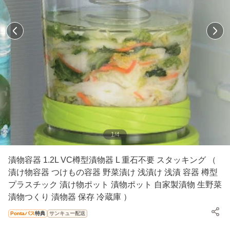
1
/
4
漬物容器 1.2L VC樽型漬物器 L 重石不要 スタッキング （
漬け物容器 つけもの容器 野菜漬け 浅漬け 浅漬 容器 樽型
プラスチック 漬け物ポット 漬物ポット 自家製漬物 生野菜
漬物つくり 漬物器 保存 冷蔵庫 ）
Pontaパス
特典
サンキュー配送