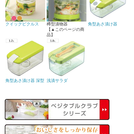
クイックピクルス
樽型漬物器
角型あさ漬け器
【▲このページの商
品】
角型あさ漬け器 深型
浅漬サラダ