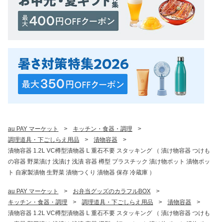
au PAY マーケット
>
キッチン・食器・調理
>
調理道具・下ごしらえ用品
>
漬物容器
>
漬物容器 1.2L VC樽型漬物器 L 重石不要 スタッキング （ 漬け物容器 つけも
の容器 野菜漬け 浅漬け 浅漬 容器 樽型 プラスチック 漬け物ポット 漬物ポッ
ト 自家製漬物 生野菜 漬物つくり 漬物器 保存 冷蔵庫 ）
au PAY マーケット
>
お弁当グッズのカラフルBOX
>
キッチン・食器・調理
>
調理道具・下ごしらえ用品
>
漬物容器
>
漬物容器 1.2L VC樽型漬物器 L 重石不要 スタッキング （ 漬け物容器 つけも