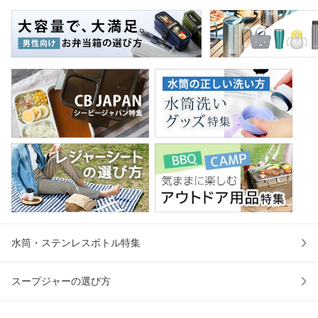
ンカチ 洗面タオル
物バッグ 洗濯可能
ッキング 会議机 ミ
マグ
綿 コッ
北欧 コ
ーティング
保冷
水筒・ステンレスボトル特集
スープジャーの選び方