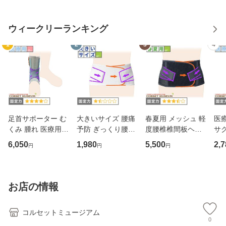
ウィークリーランキング
1
2
3
4
足首サポーター む
大きいサイズ 腰痛
春夏用 メッシュ 軽
医
くみ 腫れ 医療用
予防 ぎっくり腰｜
度腰椎椎間板ヘル
サ
アンクルソフト
マックスベルトme
ニア｜ガード・メ
6,050
1,980
5,500
2,7
円
円
円
2(3L・4L・5Lサイ
ッシュA
ズ)
お店の情報
コルセットミュージアム
0