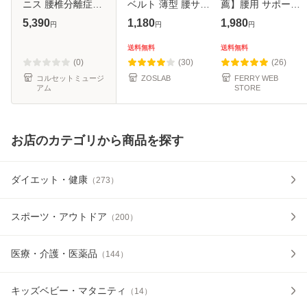
ニス 腰椎分離症｜
ベルト 薄型 腰サポ
薦】腰用 サポート
バックレスキュー
ーター 薄い 腰サポ
ベルト 腰楽 コルセ
5,390
1,180
1,980
円
円
円
ベルトメッシュ
ートベルト ウエス
ット 腰ベルト 腰椎
トサポーター 腰の
コルセット 腰椎ベ
送料無料
送料無料
サポーター ボーン
ルト 腰椎 腰 腰用
(0)
(30)
(26)
コル
サポータ
コルセットミュージ
ZOSLAB
FERRY WEB
アム
STORE
お店のカテゴリから商品を探す
ダイエット・健康
（
273
）
スポーツ・アウトドア
（
200
）
医療・介護・医薬品
（
144
）
キッズベビー・マタニティ
（
14
）