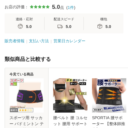
5.0
お店の評価：
点
(
1
件
)
連絡・応対
配送スピード
梱包
5.0
5.0
5.0
販売者情報
支払い方法
営業日カレンダー
類似商品と比較する
今見ている商品
スポーツ用 サッカ
腰ベルト 腰 コルセ
SPORTIA 腰サポ
ー バドミントン テ
ット 腰用 サポート
ーター 【整体師推