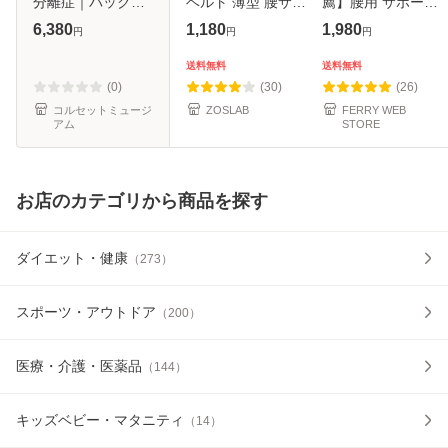
分離症｜バックレ
ベルト 薄型 腰サポ
薦】腰用 サポート
スキューベルトチ
ーター 薄い 腰サポ
ベルト 腰楽 コルセ
6,380
1,180
1,980
円
円
円
タン
ートベルト ウエス
ット 腰ベルト 腰椎
トサポーター 腰の
コルセット 腰椎ベ
送料無料
送料無料
サポーター ボーン
ルト 腰椎 腰 腰用
(0)
(30)
(26)
コル
サポータ
コルセットミュージ
ZOSLAB
FERRY WEB
アム
STORE
お店のカテゴリから商品を探す
ダイエット・健康
（
273
）
スポーツ・アウトドア
（
200
）
医療・介護・医薬品
（
144
）
キッズベビー・マタニティ
（
14
）