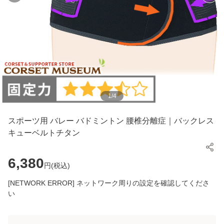
1
/
4
スポーツ用 バレー バドミントン 腰椎分離症｜バックレス
キューベルトチタン
6,380
円(
税込
)
[NETWORK ERROR] ネットワーク周りの設定を確認してくださ
い