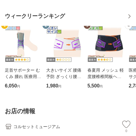
ウィークリーランキング
1
2
3
4
足首サポーター む
大きいサイズ 腰痛
春夏用 メッシュ 軽
医
くみ 腫れ 医療用
予防 ぎっくり腰｜
度腰椎椎間板ヘル
サ
アンクルソフト
マックスベルトme
ニア｜ガード・メ
6,050
1,980
5,500
2,7
円
円
円
2(3L・4L・5Lサイ
ッシュA
ズ)
お店の情報
コルセットミュージアム
0