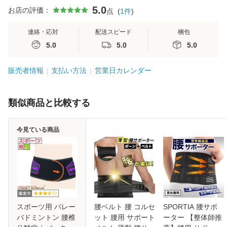
5.0
お店の評価：
点
(
1
件
)
連絡・応対
配送スピード
梱包
5.0
5.0
5.0
販売者情報
支払い方法
営業日カレンダー
類似商品と比較する
今見ている商品
スポーツ用 バレー
腰ベルト 腰 コルセ
SPORTIA 腰サポ
バドミントン 腰椎
ット 腰用 サポート
ーター 【整体師推