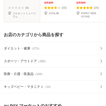
トサポーター 腰の
コルセット 腰椎ベ
送料無料
送料無料
サポーター ボーン
ルト 腰椎 腰 腰用
(0)
(30)
(26)
コル
サポータ
コルセットミュージ
ZOSLAB
FERRY WEB
アム
STORE
お店のカテゴリから商品を探す
ダイエット・健康
（
273
）
スポーツ・アウトドア
（
200
）
医療・介護・医薬品
（
144
）
キッズベビー・マタニティ
（
14
）
au PAY マーケット
のおすすめ