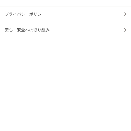
プライバシーポリシー
安心・安全への取り組み
ウェブアクセシビリティの取り組み
物流2024年問題への対応
au PAY マーケットアプリ
かごに入れる
アプリでお買い物をもっと便利に！
0
© 2016 KDDI/au Commerce & Life, Inc.