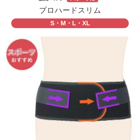
プロハードスリム
S・M・L・XL