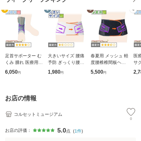
1
2
3
4
足首サポーター む
大きいサイズ 腰痛
春夏用 メッシュ 軽
医
くみ 腫れ 医療用
予防 ぎっくり腰｜
度腰椎椎間板ヘル
サ
アンクルソフト
マックスベルトme
ニア｜ガード・メ
6,050
1,980
5,500
2,7
円
円
円
2(3L・4L・5Lサイ
ッシュA
ズ)
お店の情報
コルセットミュージアム
0
5.0
お店の評価：
点
(
1
件
)