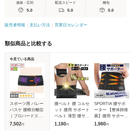
連絡・応対
配送スピード
梱包
5.0
5.0
5.0
販売者情報
支払い方法
営業日カレンダー
類似商品と比較する
今見ている商品
スポーツ用 バレー
腰ベルト 腰 コルセ
SPORTIA 腰サポ
バスケ 腰椎分離症
ット 腰用 サポート
ーター 【整体師推
｜プロハードスリ
ベルト 薄型 腰サポ
薦】腰用 サポート
ム
ーター 薄い 腰サポ
ベルト 腰楽 コルセ
7,502
1,180
1,980
円
円
円
ートベルト ウエス
ット 腰ベルト 腰椎