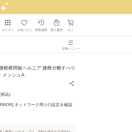
カテゴリ
お気に入り
閲覧履歴
購入履歴
かご
店舗メニュー
度腰椎椎間板ヘルニア 腰椎分離すべり
・メッシュA
(
税込
)
K ERROR] ネットワーク周りの設定を確認
域・離島につきましては、送料が発生する場合や