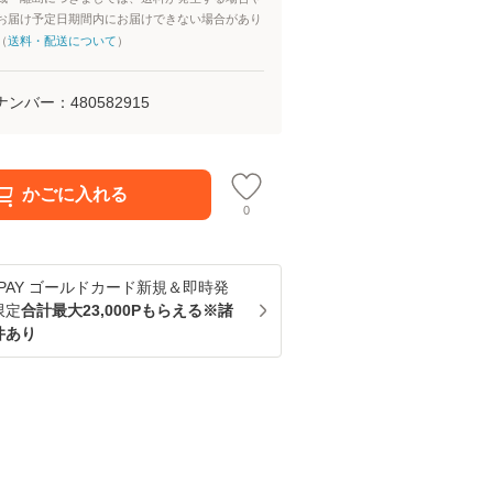
お届け予定日期間内にお届けできない場合があり
（
送料・配送について
）
ナンバー：
480582915
かごに入れる
0
u PAY ゴールドカード新規＆即時発
限定
合計最大23,000Pもらえる※諸
件あり