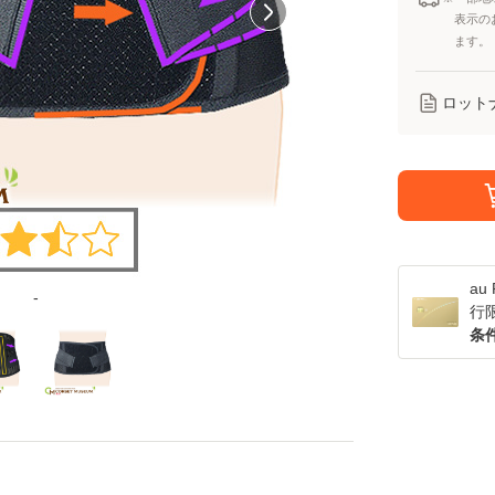
表示の
ます。
ロット
a
-
行
条