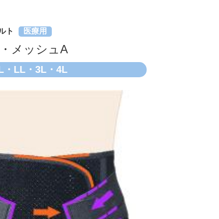
ルト
医療用
・メッシュA
L・LL・3L・4L