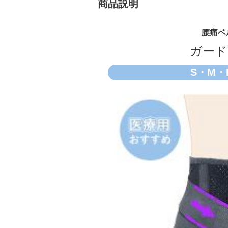
商品説明
腰痛ベ
ガード
S・M・