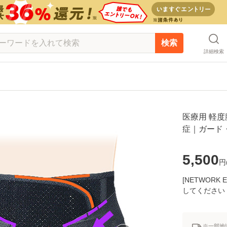
検索
詳細検索
医療用 軽
症｜ガード
5,500
円
[NETWOR
してください
※一部地