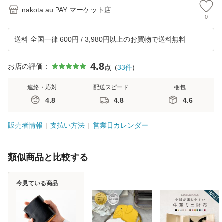
nakota au PAY マーケット店
0
送料 全国一律 600円 / 3,980円以上のお買物で送料無料
4.8
お店の評価：
点
(
33
件
)
連絡・応対
配送スピード
梱包
4.8
4.8
4.6
販売者情報
支払い方法
営業日カレンダー
類似商品と比較する
今見ている商品