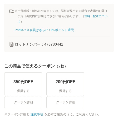
※一部地域・離島につきましては、送料が発生する場合や表示のお届け
予定日期間内にお届けできない場合があります。（
送料・配送につい
て
）
Pontaパス会員はさらに+1%ポイント還元
ロットナンバー：
475780441
この商品で使えるクーポン
（
2
枚）
350
円OFF
200
円OFF
獲得する
獲得する
クーポン詳細
クーポン詳細
クーポン詳細と
注意事項
を必ずご確認のうえ、ご利用ください。