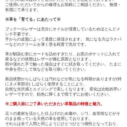
ご使用いただいてからの修理もお気軽にご相談ください。 無償・
有償にて承ります。
※革を「育てる」にあたって※
ブッテーロレザーは充分にオイルが浸透しているためほとんどメ
ンテ不要です。
手からの皮脂によって適度に保湿されます。 気になる方はラナパ
ーなどのクリームを薄く塗る程度で充分です。
革が馴染む前にカードを詰めすぎたり、お尻のポケットに入れて
座るなどの状態はレザーが痛む原因となります 。
雨や濡れた手で触った場合はすぐに拭き取ってください。 たまに
中身を空にして埃などを取り除いてください。
新品状態からしばらくは汚れなどが気になる時期がありますが(特
にヌメ革部分) しばらく使用することにより、
自然な光沢感とエイジングで美しくなります。 変化は比較的早い
レザーですので、飴色に輝くまで慌てずにお使いください。
※ご購入前にご了承いただきたい革製品の特徴と魅力。
元々の素材を活かした仕上げのため傷や、シワ、血管痕などがそ
のまま残っている天然の革を使用しております。
それらは全て人間と同じようにひとつひとつ個性となっており、