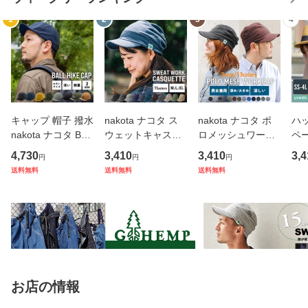
1
2
3
4
キャップ 帽子 撥水
nakota ナコタ ス
nakota ナコタ ポ
ハッ
nakota ナコタ BAL
ウェットキャスケ
ロメッシュワーク
ペ
L HIKE CAP ロク
ット 帽子 キャップ
キャップ 帽子 メン
き
4,730
3,410
3,410
3,4
円
円
円
ヨンクロス ツバ短
レディース メンズ
ズ レディース 春
たみ
送料無料
送料無料
送料無料
ショートブリム シ
ユニセックス 大き
夏 夏用 大きいサイ
タ 
ョートバイザー メ
いサイズ ビッグサ
ズ 日よけ 紫外線対
ズ 
ンズ レディース 軽
イズ 深め 小さいサ
策 UV 折りたたみ
V
量 大き
イズ UV
軽い 涼
策 
お店の情報