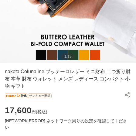
1
/
18
nakota Colunaline ブッテーロレザー ミニ財布 二つ折り財
布 本革 財布 ウォレット メンズ レディース コンパクト 小
物 ギフト
Pontaパス
特典
サンキュー配送
17,600
円(
税込
)
[NETWORK ERROR] ネットワーク周りの設定を確認してくださ
い