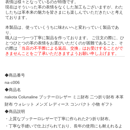
表情は様々となっているのが特徴です。
現在はそういった革の表情をなくした加工もございますが、わた
したちは革本来の魅力を皆さまにも楽しんでいただきたいと考え
ております。
本製品は、使っていくうちに味わいへと変わっていく製品であ
り、
職人は一つ一つ丁寧に製品を作っております。 ご注文の際に、ひ
とつひとつの革の表情をお選びいただくのが困難であること、そ
の際は
「当店の不手際による返品、交換」はお受けすることがで
きませんことをご了承いただきますようお願い申し上げます。
◆商品番号
na-c006
◆商品名
nakota Colunaline ブッテーロレザー ミニ財布 二つ折り財布 本革
財布 ウォレット メンズ レディース コンパクト 小物 ギフト
◆商品説明
・上質なブッテーロレザーで丁寧に作られた2つ折り財布。
・丁寧な手縫いで仕上げられており、長年の使用にも耐えれるよ