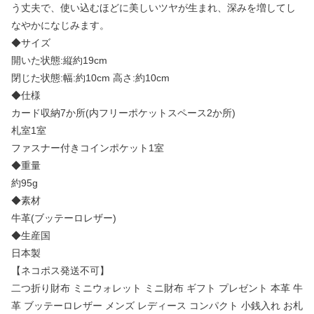
う丈夫で、使い込むほどに美しいツヤが生まれ、深みを増してし
なやかになじみます。
◆サイズ
開いた状態:縦約19cm
閉じた状態:幅:約10cm 高さ:約10cm
◆仕様
カード収納7か所(内フリーポケットスペース2か所)
札室1室
ファスナー付きコインポケット1室
◆重量
約95g
◆素材
牛革(ブッテーロレザー)
◆生産国
日本製
【ネコポス発送不可】
二つ折り財布 ミニウォレット ミニ財布 ギフト プレゼント 本革 牛
革 ブッテーロレザー メンズ レディース コンパクト 小銭入れ お札