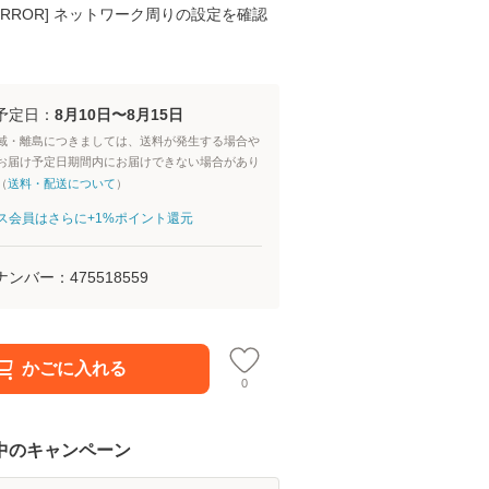
K ERROR] ネットワーク周りの設定を確認
予定日：
8月10日〜8月15日
域・離島につきましては、送料が発生する場合や
お届け予定日期間内にお届けできない場合があり
（
送料・配送について
）
aパス会員はさらに+1%ポイント還元
ナンバー：
475518559
かごに入れる
0
中のキャンペーン