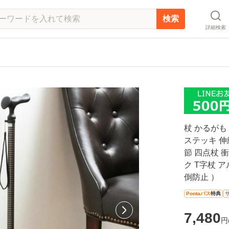
検索
詳細検索
杖 かるがも 
ステッキ 伸
節 四点杖 
ク T字杖 
倒防止 ）
Pontaパス
特典
7,480
円