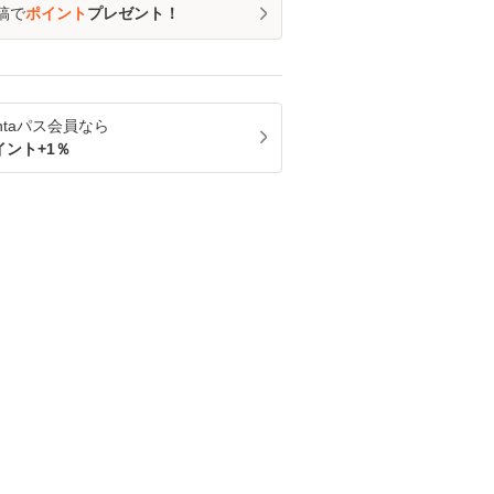
稿で
ポイント
プレゼント！
ntaパス
会員なら
イント+
1
％