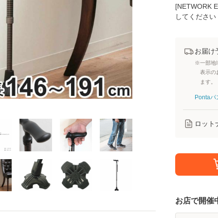
[NETWOR
してください
お届け
※一部地
表示の
ます。
Pont
ロット
お店で開催