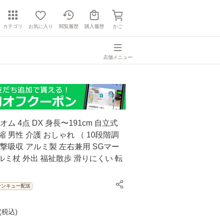
カテゴリ
お気に入り
閲覧履歴
購入履歴
かご
店舗メニュー
オム 4点 DX 身長〜191cm 自立式
縮 男性 介護 おしゃれ （ 10段階調
衝撃吸収 アルミ製 左右兼用 SGマー
アルミ杖 外出 福祉散歩 滑りにくい 転
サンキュー配送
(
税込
)