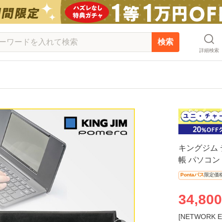
検索
詳細検索
キングジム 
帳 パソコン 
Pontaパス
限定価
34,800
[NETWOR