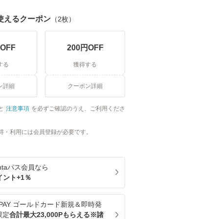
使えるクーポン
（
2
枚）
OFF
200
円OFF
する
獲得する
ン詳細
クーポン詳細
と
注意事項
を必ずご確認のうえ、ご利用くださ
得・利用には会員登録が必要です。
ntaパス
会員なら
イント+
1
％
u PAY ゴールドカード新規＆即時発
限定
合計最大23,000Pもらえる※諸