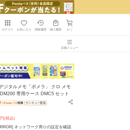
カテゴリ
お気に入り
閲覧履歴
購入履歴
かご
店舗メニュー
デジタルメモ「ポメラ」 クロ メモ
DM200 専用ケース DMC5 セット
格
Pontaパス
特典
サンキュー配送
円(
税込
)
K ERROR] ネットワーク周りの設定を確認