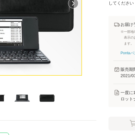
してください
お届け
※一部地
表示の
ます。
Pont
販売期
2021/0
一度に
ロット