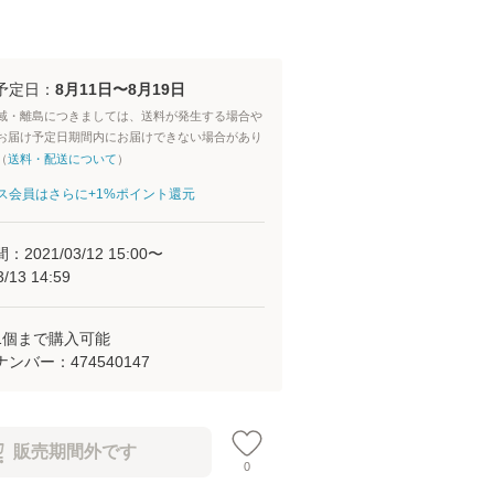
予定日：
8月11日〜8月19日
域・離島につきましては、送料が発生する場合や
お届け予定日期間内にお届けできない場合があり
（
送料・配送について
）
aパス会員はさらに+1%ポイント還元
間：
2021/03/12 15:00
〜
3/13 14:59
1
個まで購入可能
ナンバー：
474540147
販売期間外です
0