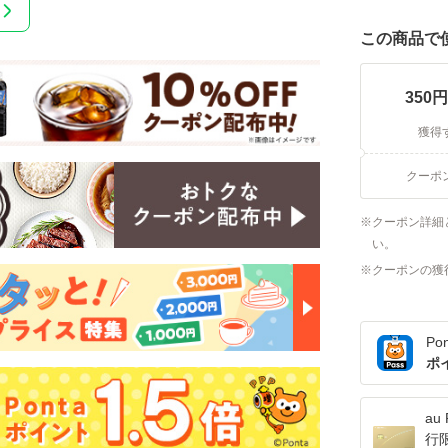
この商品で
350
円
獲得
クーポ
クーポン詳細
い。
クーポンの獲
Po
ポ
a
行