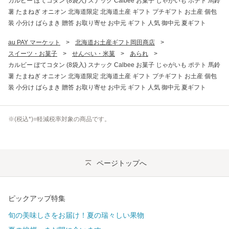
カルビー ぽてコタン (8袋入) スナック Calbee お菓子 じゃがいも ポテト 馬鈴
薯 たまねぎ オニオン 北海道限定 北海道土産 ギフト プチギフト お土産 個包
装 小分け ばらまき 贈答 お取り寄せ お中元 ギフト 人気 御中元 夏ギフト
au PAY マーケット
>
北海道お土産ギフト岡田商店
>
スイーツ・お菓子
>
せんべい・米菓
>
あられ
>
カルビー ぽてコタン (8袋入) スナック Calbee お菓子 じゃがいも ポテト 馬鈴
薯 たまねぎ オニオン 北海道限定 北海道土産 ギフト プチギフト お土産 個包
装 小分け ばらまき 贈答 お取り寄せ お中元 ギフト 人気 御中元 夏ギフト
※(
税込
*)=軽減税率対象の商品です。
ページトップへ
ピックアップ特集
旬の美味しさをお届け！夏の瑞々しい果物