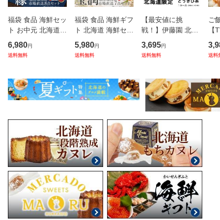
福袋 食品 海鮮セッ
福袋 食品 海鮮ギフ
【最安値に挑
ご
ト お中元 北海道
ト 北海道 海鮮セッ
戦！】伊藤園 北海
【
海鮮 海鮮詰め合わ
ト お中元ギフト対
道 とうきび茶 500
し
6,980
5,980
3,695
3,9
円
円
円
せ 豪華海鮮ギフト
応 北海道 海鮮 詰
ml × 24本 1ケース
北
送料無料
送料無料
送料無料
送料
8品「縁」海鮮福袋
め合わせ 豪華海鮮
送料無料 北海道限
う海
お取り寄せ 内祝い
セット 宝潤 7品セ
定 コーン茶 とうも
00
誕生日 御中元 食べ
ット 送料無料 福袋
ろこし茶 北海道と
添加
物
海鮮
うきび茶 ペ
カ 