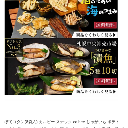
ぽてコタン(8袋入) カルビー スナック calbee じゃがいも ポテト