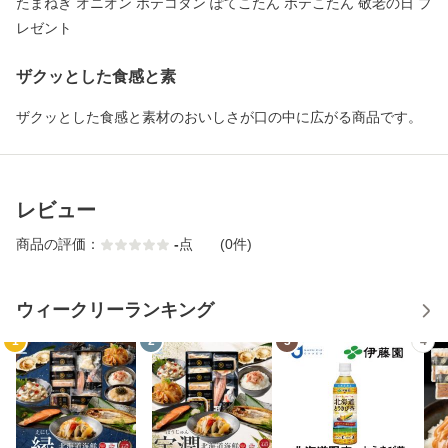
たまねぎ オニオン ポテコタン ぽてこたん ポテこたん 敬老の日 プ
レゼント
ザクッとした食感と素
ザクッとした食感と素材のおいしさが口の中に広がる商品です。
レビュー
商品の評価：
-
点
(0件)
ウィークリーランキング
1
2
3
4