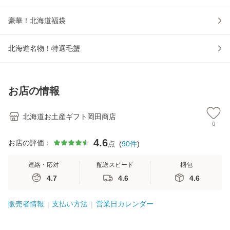
豪華！北海道福袋
北海道名物！特選毛蟹
お店の情報
北海道お土産ギフト岡田商店
0
4.6
お店の評価：
点
(
90
件
)
連絡・応対
配送スピード
梱包
4.7
4.6
4.6
販売者情報
支払い方法
営業日カレンダー