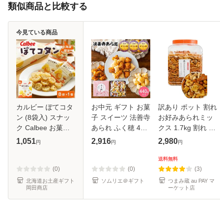
類似商品と比較する
今見ている商品
カルビー ぽてコタ
お中元 ギフト お菓
訳あり ポット 割れ
ン (8袋入) スナッ
子 スイーツ 法善寺
お好みあられミッ
ク Calbee お菓子
あられ ふく穂 440
クス 1.7kg 割れ 柿
じゃがいも ポテト
ｇ 包装済、のしは
ピー・おかき 大容
1,051
2,916
2,980
円
円
円
馬鈴薯 たまねぎ オ
外のし おかき 国産
量 ミックス わけあ
ニオン 北海道限定
餅米100%使用 内
り 豆菓子 柿の種
送料無料
北海道土産 ギフト
祝い 出産内祝い 結
かきのたね おせん
(0)
(0)
(3)
プチ
婚内祝
べい
北海道お土産ギフト
ソムリエ＠ギフト
つまみ蔵 au PAY マ
岡田商店
ーケット店