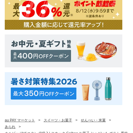
au PAY マーケット
>
スイーツ・お菓子
>
せんべい・米菓
>
あられ
>