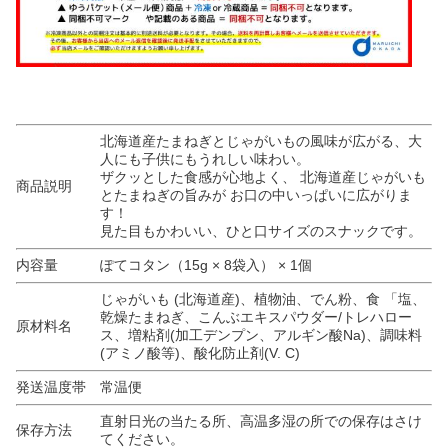
北海道産たまねぎとじゃがいもの風味が広がる、大
人にも子供にもうれしい味わい。
ザクッとした食感が心地よく、 北海道産じゃがいも
商品説明
とたまねぎの旨みが お口の中いっぱいに広がりま
す！
見た目もかわいい、ひと口サイズのスナックです。
内容量
ぽてコタン（15g × 8袋入） × 1個
じゃがいも (北海道産)、植物油、でん粉、食 「塩、
乾燥たまねぎ、こんぶエキスパウダー/トレハロー
原材料名
ス、増粘剤(加工デンプン、アルギン酸Na)、調味料
(アミノ酸等)、酸化防止剤(V. C)
発送温度帯
常温便
直射日光の当たる所、高温多湿の所での保存はさけ
保存方法
てください。