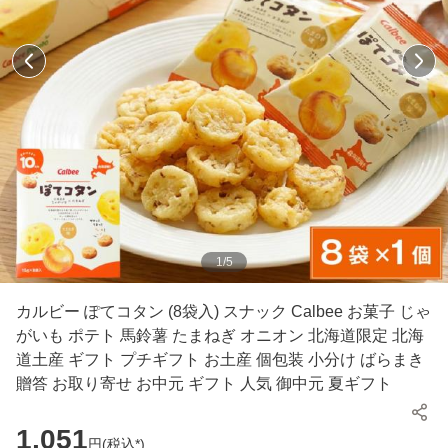
1
/
5
カルビー ぽてコタン (8袋入) スナック Calbee お菓子 じゃ
がいも ポテト 馬鈴薯 たまねぎ オニオン 北海道限定 北海
道土産 ギフト プチギフト お土産 個包装 小分け ばらまき
贈答 お取り寄せ お中元 ギフト 人気 御中元 夏ギフト
1,051
円(
税込*
)