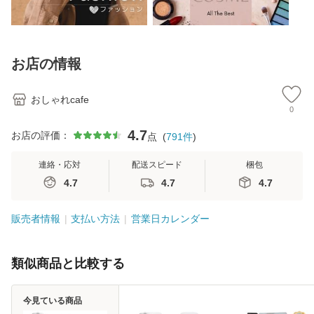
お店の情報
おしゃれcafe
0
4.7
お店の評価：
点
(
791
件
)
連絡・応対
配送スピード
梱包
4.7
4.7
4.7
販売者情報
支払い方法
営業日カレンダー
類似商品と比較する
今見ている商品