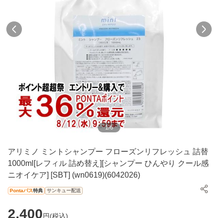
1
/
6
アリミノ ミントシャンプー フローズンリフレッシュ 詰替
1000ml[レフィル 詰め替え][シャンプー ひんやり クール感
ニオイケア] [SBT] (wn0619)(6042026)
Pontaパス
特典
サンキュー配送
2,400
円(
税込
)