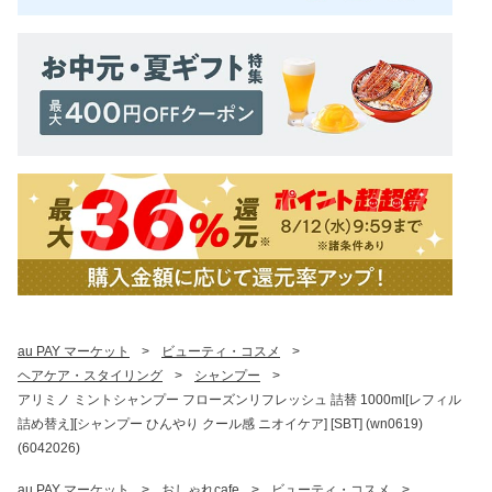
au PAY マーケット
>
ビューティ・コスメ
>
ヘアケア・スタイリング
>
シャンプー
>
アリミノ ミントシャンプー フローズンリフレッシュ 詰替 1000ml[レフィル
詰め替え][シャンプー ひんやり クール感 ニオイケア] [SBT] (wn0619)
(6042026)
au PAY マーケット
>
おしゃれcafe
>
ビューティ・コスメ
>