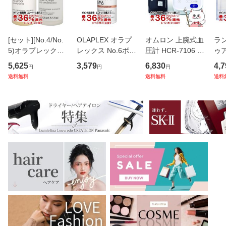
[セット][No.4/No.
OLAPLEX オラプ
オムロン 上腕式血
ラ
5)オラプレックス
レックス No.6ボン
圧計 HCR-7106 (6
ゥ
ボンドメンテナン
ドスムーサー 100
049508)
DP 1
5,625
3,579
6,830
4,7
円
円
円
ス シャンプー+コ
ml[洗い流さないト
ー
送料無料
送料無料
送料
ンディショナー 25
リートメント スタ
[香
0ml×2[送料無料][A
イリング] (604560
000
SR](6046103-set
1)
1)