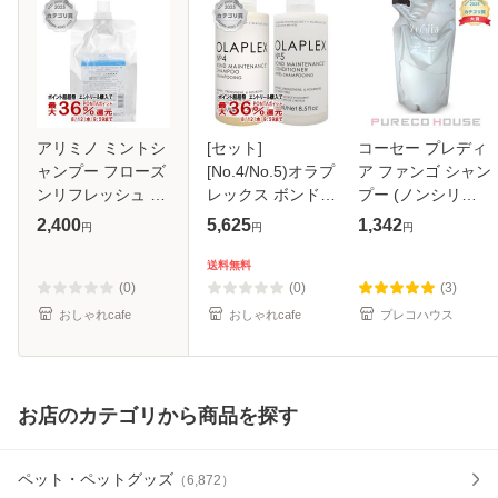
アリミノ ミントシ
[セット]
コーセー プレディ
ャンプー フローズ
[No.4/No.5)オラプ
ア ファンゴ シャン
ンリフレッシュ 詰
レックス ボンドメ
プー (ノンシリコ
替 1000ml[レフィ
ンテナンス シャン
ーン シャンプー)
2,400
5,625
1,342
円
円
円
ル 詰め替え][シャ
プー+コンディショ
レフィル 500ml
ンプー ひんやり ク
ナー 250ml×2[送料
送料無料
ール感 ニオイケア]
無料][ASR]
(0)
(0)
(3)
[SBT] (
(6046103-set1)
おしゃれcafe
おしゃれcafe
プレコハウス
お店のカテゴリから商品を探す
ペット・ペットグッズ
（
6,872
）