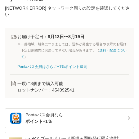
[NETWORK ERROR] ネットワーク周りの設定を確認してくださ
い
お届け予定日：
8月13日〜8月19日
※一部地域・離島につきましては、送料が発生する場合や表示のお届け
予定日期間内にお届けできない場合があります。（
送料・配送につい
て
）
Pontaパス会員はさらに+1%ポイント還元
一度に
3
個まで購入可能
ロットナンバー：
454992541
Pontaパス
会員なら
ポイント+
1
％
au PAY ゴールドカード新規＆即時発行限定
合計