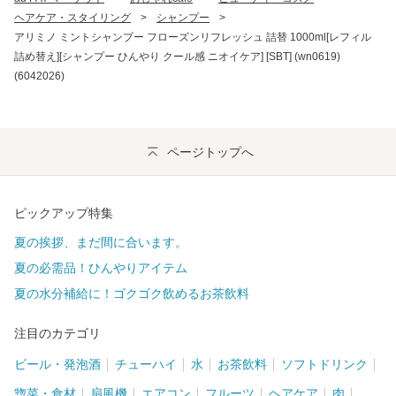
ヘアケア・スタイリング
>
シャンプー
>
アリミノ ミントシャンプー フローズンリフレッシュ 詰替 1000ml[レフィル
詰め替え][シャンプー ひんやり クール感 ニオイケア] [SBT] (wn0619)
(6042026)
ページトップへ
ピックアップ特集
夏の挨拶、まだ間に合います。
夏の必需品！ひんやりアイテム
夏の水分補給に！ゴクゴク飲めるお茶飲料
注目のカテゴリ
ビール・発泡酒
チューハイ
水
お茶飲料
ソフトドリンク
惣菜・食材
扇風機
エアコン
フルーツ
ヘアケア
肉