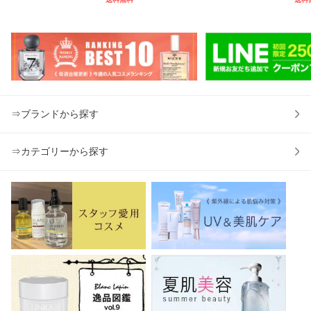
2g [012764]
ml x2 クレンジン
211]【メール便
30
グローション [000
可】
女性
992]
ーズ 
⇒ブランドから探す
⇒カテゴリーから探す