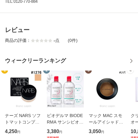
TEL:0120-770-884
レビュー
商品の評価：
-
点
(0件)
ウィークリーランキング
1
2
3
4
ナーズ NARS ソフ
ビオデルマ BIODE
マック MAC スモ
ク
トマットコンプリ
RMA サンシビオH
ールアイシャドウ
オー
ートコンシーラー
2O D 2本セット
#ソバ Soba 1.5g
デ
4,250
3,380
3,050
10
円
円
円
#1276 VANILLA 6.
【送料無料】 500
アイシャドウ [016
ミン
送料無料
送料