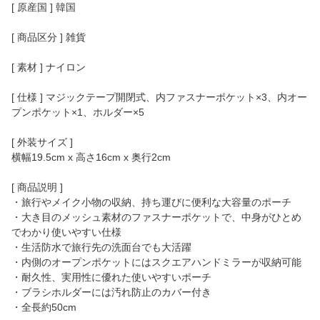
[ 原産国 ] 韓国
[ 商品区分 ] 雑貨
[ 素材 ] ナイロン
[ 仕様 ] マジックテープ開閉式、内ファスナーポケット×3、内オー
プンポケット×1、ホルダー×5
[ 外装サイズ ]
横幅19.5cm x 高さ16cm x 奥行2cm
[ 商品説明 ]
・旅行やメイク小物の収納、持ち運びに便利な大容量のポーチ
・大き目のメッシュ素材のファスナーポケットで、中身がひとめ
でわかり使いやすい仕様
・生活防水で旅行先の洗面台でも大活躍
・内側のオープンポケットにはスクエアハンドミラーが収納可能
・耐久性、実用性に優れた使いやすいポーチ
・ブラシホルダーには汚れ防止のカバー付き
・全長約50cm