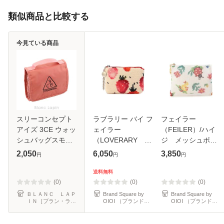
類似商品と比較する
今見ている商品
スリーコンセプト
ラブラリー バイ フ
フェイラー
アイズ 3CE ウォッ
ェイラー
（FEILER）/ハイ
シュバッグスモー
（LOVERARY
ジ メッシュポー
ル #PINK BEIGE
BY FEILER）/ス
チS
2,050
6,050
3,850
円
円
円
[980305] 【メール
トロベリードッ
HEMP−241333
便可】
ト キー＆カード
送料無料
ポーチ
(0)
(0)
(0)
L/STD−260089
ＢＬＡＮＣ ＬＡＰ
Brand Square by
Brand Square by
ＩＮ［ブラン・ラパ
OIOI （ブランドス
OIOI （ブランドス
ン］
クエアbyマルイ）
クエアbyマルイ）