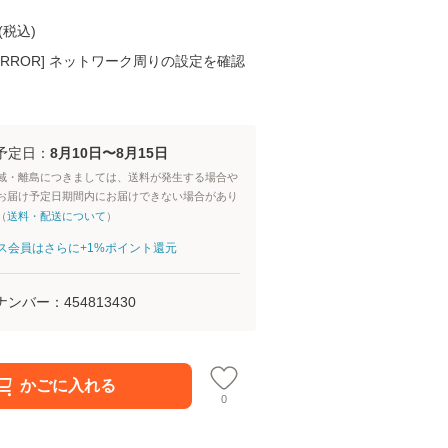
(
税込
)
K ERROR] ネットワーク周りの設定を確認
予定日：
8月10日〜8月15日
域・離島につきましては、送料が発生する場合や
お届け予定日期間内にお届けできない場合があり
（
送料・配送について
）
aパス会員はさらに+1%ポイント還元
ナンバー：
454813430
かごに入れる
0