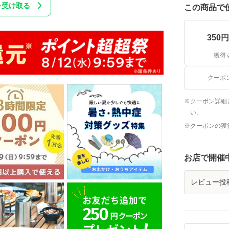
を受け取る
この商品で
350
円
獲得
クーポ
クーポン詳細
い。
クーポンの獲
お店で開催
レビュー投