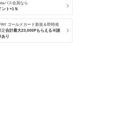
ntaパス
会員なら
イント+
1
％
u PAY ゴールドカード新規＆即時発
限定
合計最大23,000Pもらえる※諸
件あり