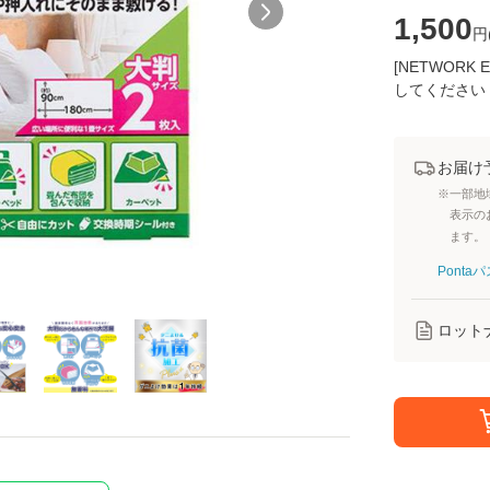
1,500
円
[NETWOR
してください
お届け
※一部地
表示の
ます。
Pont
ロット