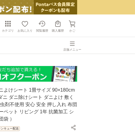
カテゴリ
お気に入り
閲覧履歴
購入履歴
かご
店舗メニュー
よけシート 1畳サイズ 90×180cm
防ダニ ダニ除けシート ダニよけ 敷く
殺虫剤不使用 安心 安全 押し入れ 布団
ーペット リビング 1年 抗菌加工 シ
団袋 ）
サンキュー配送