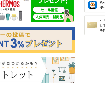
Po
ポ
a
行
条