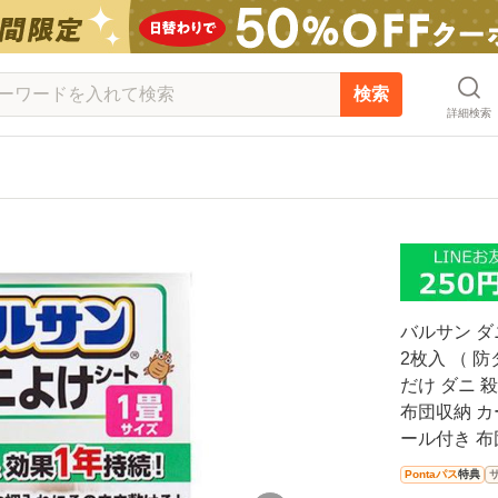
検索
詳細検索
バルサン ダニ
2枚入 （ 
だけ ダニ 
布団収納 カ
ール付き 布
Pontaパス
特典