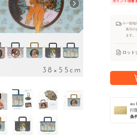
ポイント増量
※一部地
表示の
ます。
ロット
a
行
条