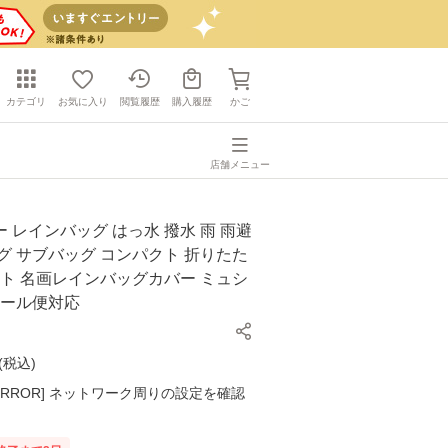
カテゴリ
お気に入り
閲覧履歴
購入履歴
かご
店舗メニュー
 レインバッグ はっ水 撥水 雨 雨避
グ サブバッグ コンパクト 折りたた
ート 名画レインバッグカバー ミュシ
 メール便対応
(
税込
)
K ERROR] ネットワーク周りの設定を確認