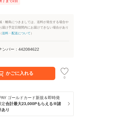
終了まで
2
日
域・離島につきましては、送料が発生する場合や
お届け予定日期間内にお届けできない場合があり
（
送料・配送について
）
ナンバー：
442084622
かごに入れる
0
u PAY ゴールドカード新規＆即時発
限定
合計最大23,000Pもらえる※諸
件あり