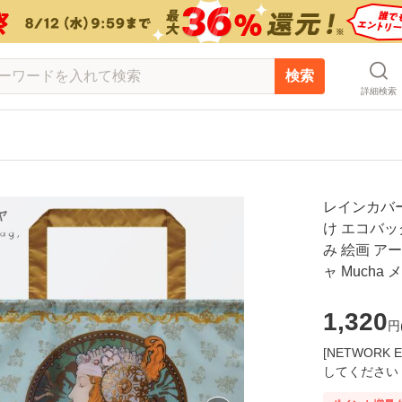
検索
詳細検索
レインカバー
け エコバッ
み 絵画 ア
ャ Mucha
1,320
円
[NETWOR
してください