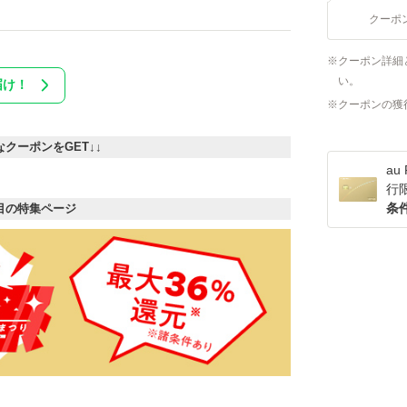
クーポ
クーポン詳細
い。
届け！
クーポンの獲
なクーポンをGET↓↓
a
行
条
目の特集ページ