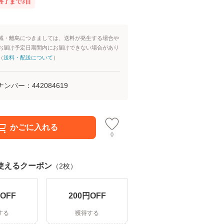
終了まで
3
日
域・離島につきましては、送料が発生する場合や
お届け予定日期間内にお届けできない場合があり
（
送料・配送について
）
ナンバー：
442084619
かごに入れる
0
使えるクーポン
（
2
枚）
OFF
200
円OFF
する
獲得する