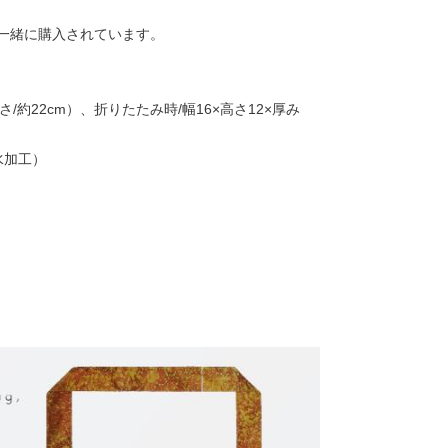
一緒に購入されています。
さ/約22cm）、折りたたみ時/幅16×高さ12×厚み
水加工）