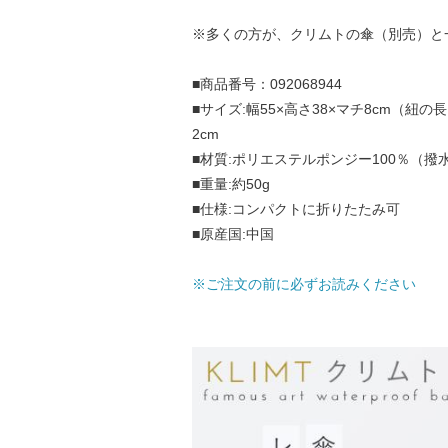
※多くの方が、クリムトの傘（別売）と
■商品番号：092068944
■サイズ:幅55×高さ38×マチ8cm（紐の長
2cm
■材質:ポリエステルポンジー100％（撥
■重量:約50g
■仕様:コンパクトに折りたたみ可
■原産国:中国
※ご注文の前に必ずお読みください