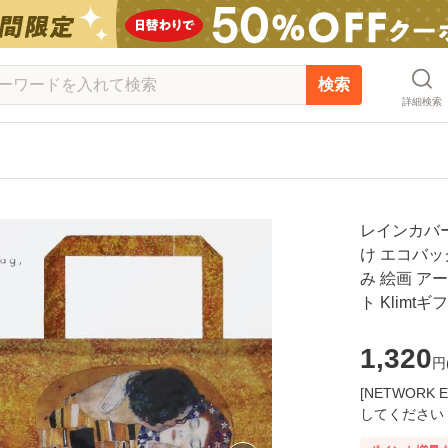
検索
詳細検索
レインカバー
け エコバッ
み 絵画 ア
ト Klimt
1,320
円
[NETWOR
してください