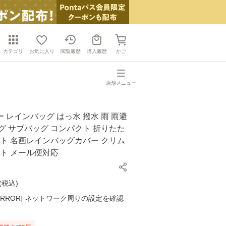
カテゴリ
お気に入り
閲覧履歴
購入履歴
かご
店舗メニュー
 レインバッグ はっ水 撥水 雨 雨避
グ サブバッグ コンパクト 折りたた
ート 名画レインバッグカバー クリム
ギフト メール便対応
(
税込
)
K ERROR] ネットワーク周りの設定を確認