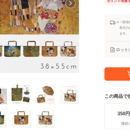
ポイント増量
※一部地
表示の
ます。
ロット
この商品で
350
円
獲得