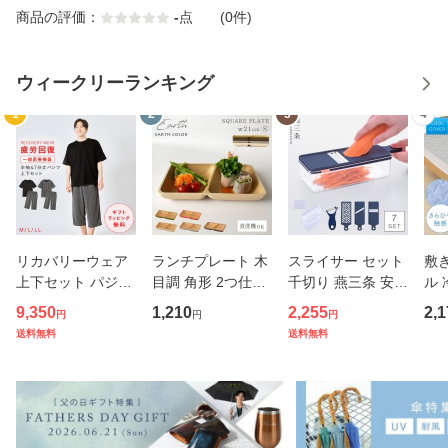
商品の評価：
-
点
(0件)
ウィークリーランキング
1
2
3
4
リカバリーウェア
ランチプレート 木
スライサー セット
敷
上下セット パジャ
目調 角形 2つ仕切
千切り 燕三条 安全
ル 
マ 疲労回復 メンズ
り 小さめ アースカ
ホルダー スリムス
m 
9,350
1,210
2,255
2,1
円
円
円
夏 半袖シャツ＋7
ラー スクエアプレ
タンドスライサー7
敷き
送料無料
送料無料
分丈パンツ 春夏用
ート BPAフリー 仕
点セット ピーラー
バー
【一般医療機器】
切りプレート 仕切
ステンレス 日本製
ッド
部屋着 肩こり 冷え
り皿 ダイエットプ
キャベツスライサ
さ
性 疲れ
レート
ー 千
ッド