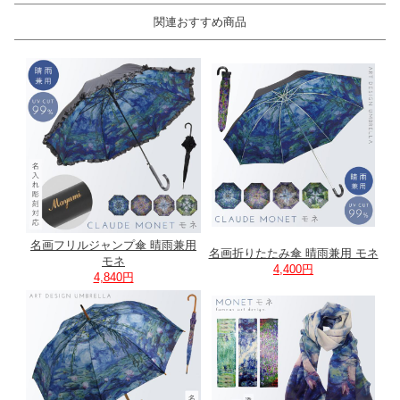
関連おすすめ商品
名画フリルジャンプ傘 晴雨兼用
名画折りたたみ傘 晴雨兼用 モネ
モネ
4,400円
4,840円