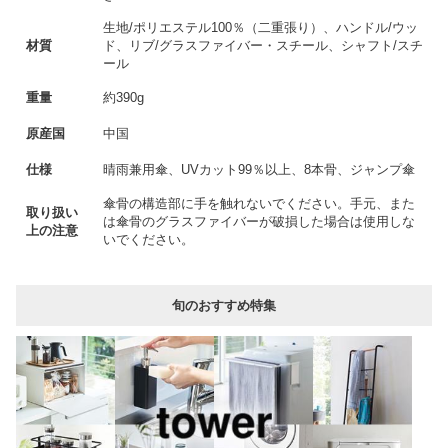
生地/ポリエステル100％（二重張り）、ハンドル/ウッ
材質
ド、リブ/グラスファイバー・スチール、シャフト/スチ
ール
重量
約390g
原産国
中国
仕様
晴雨兼用傘、UVカット99％以上、8本骨、ジャンプ傘
傘骨の構造部に手を触れないでください。手元、また
取り扱い
は傘骨のグラスファイバーが破損した場合は使用しな
上の注意
いでください。
旬のおすすめ特集