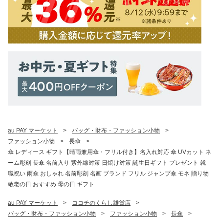
au PAY マーケット
>
バッグ・財布・ファッション小物
>
ファッション小物
>
長傘
>
傘 レディース ギフト【晴雨兼用傘・フリル付き】名入れ対応 傘 UVカット ネ
ーム彫刻 長傘 名前入り 紫外線対策 日焼け対策 誕生日ギフト プレゼント 就
職祝い 雨傘 おしゃれ 名前彫刻 名画 ブランド フリル ジャンプ傘 モネ 贈り物
敬老の日 おすすめ 母の日 ギフト
au PAY マーケット
>
ココチのくらし雑貨店
>
バッグ・財布・ファッション小物
>
ファッション小物
>
長傘
>