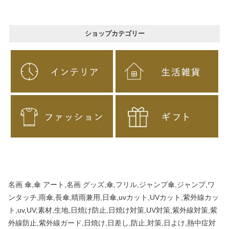
ショップカテゴリー
名画 傘,傘 アート,名画 グッズ,傘,フリル,ジャンプ傘,ジャンプ,ワ
ンタッチ,雨傘,長傘,晴雨兼用,日傘,uvカット,UVカット,紫外線カッ
ト,uv,UV,素材,生地,日焼け防止,日焼け対策,UV対策,紫外線対策,紫
外線防止,紫外線ガード,日焼け,日差し,防止,対策,日よけ,熱中症対