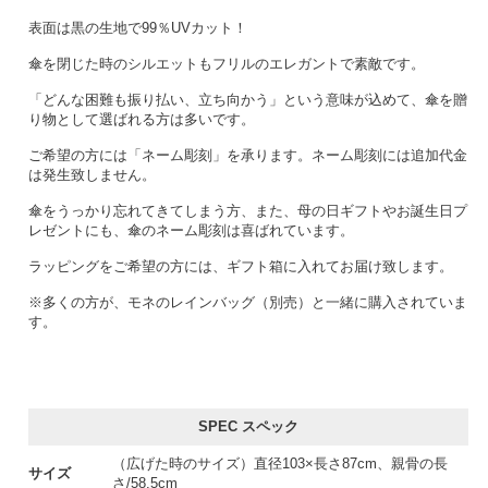
表面は黒の生地で99％UVカット！
傘を閉じた時のシルエットもフリルのエレガントで素敵です。
「どんな困難も振り払い、立ち向かう」という意味が込めて、傘を贈
り物として選ばれる方は多いです。
ご希望の方には「ネーム彫刻」を承ります。ネーム彫刻には追加代金
は発生致しません。
傘をうっかり忘れてきてしまう方、また、母の日ギフトやお誕生日プ
レゼントにも、傘のネーム彫刻は喜ばれています。
ラッピングをご希望の方には、ギフト箱に入れてお届け致します。
※多くの方が、モネのレインバッグ（別売）と一緒に購入されていま
す。
SPEC スペック
（広げた時のサイズ）直径103×長さ87cm、親骨の長
サイズ
さ/58.5cm