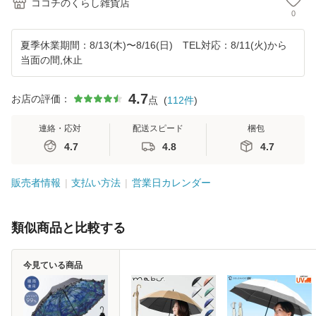
ココチのくらし雑貨店
0
夏季休業期間：8/13(木)〜8/16(日) TEL対応：8/11(火)から
当面の間,休止
4.7
お店の評価：
点
(
112
件
)
連絡・応対
配送スピード
梱包
4.7
4.8
4.7
販売者情報
支払い方法
営業日カレンダー
類似商品と比較する
今見ている商品