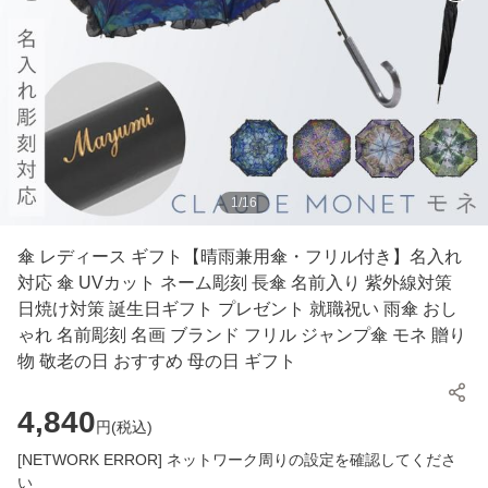
1
/
16
傘 レディース ギフト【晴雨兼用傘・フリル付き】名入れ
対応 傘 UVカット ネーム彫刻 長傘 名前入り 紫外線対策
日焼け対策 誕生日ギフト プレゼント 就職祝い 雨傘 おし
ゃれ 名前彫刻 名画 ブランド フリル ジャンプ傘 モネ 贈り
物 敬老の日 おすすめ 母の日 ギフト
4,840
円(
税込
)
[NETWORK ERROR] ネットワーク周りの設定を確認してくださ
い