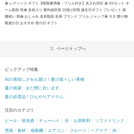
傘 レディース ギフト【晴雨兼用傘・フリル付き】名入れ対応 傘 UVカット ネ
ーム彫刻 長傘 名前入り 紫外線対策 日焼け対策 誕生日ギフト プレゼント 就
職祝い 雨傘 おしゃれ 名前彫刻 名画 ブランド フリル ジャンプ傘 モネ 贈り物
敬老の日 おすすめ 母の日 ギフト
ページトップへ
ピックアップ特集
旬の美味しさをお届け！夏の瑞々しい果物
夏の挨拶、まだ間に合います。
夏の必需品！ひんやりアイテム
注目のカテゴリ
ビール・発泡酒
チューハイ
水
お茶飲料
ソフトドリンク
惣菜・食材
扇風機
エアコン
フルーツ
ヘアケア
肉