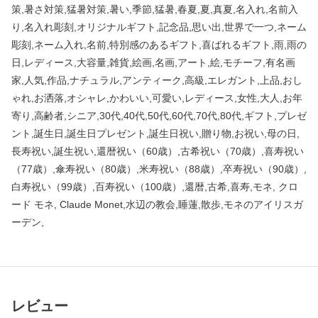
策,暑さ対策,猛暑対策,暑い,季節,猛暑,春夏,夏,真夏,名入れ,名前入
り,名入れ彫刻,オリジナルギフト,記念品,思い出,世界で一つ,ネーム
彫刻,ネーム入れ,名前,特別感のあるギフト,喜ばれるギフト,雨,雨の
日,レディース,大容量,雑貨,絵画,名画,アート,絵,モチーフ,有名画
家,人気,作品,ナチュラル,アンティーク,高級,エレガント,上品,おし
ゃれ,お洒落,オシャレ,かわいい,可愛い,レディース,女性,大人,お年
寄り,高齢者,シニア,30代,40代,50代,60代,70代,80代,ギフト,プレゼ
ント,誕生日,誕生日プレゼント,誕生日祝い,贈り物,お祝い,母の日,
長寿祝い,誕生祝い,還暦祝い（60歳）,古希祝い（70歳）,喜寿祝い
（77歳）,傘寿祝い（80歳）,米寿祝い（88歳）,卒寿祝い（90歳）,
白寿祝い（99歳）,百寿祝い（100歳）,還暦,古希,喜寿,モネ, クロ
ード モネ, Claude Monet,水辺の教会,睡蓮,散歩,モネのアイリスガ
ーデン,
レビュー