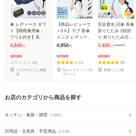
傘 レディース ギフ
【商品レビューで
完全遮光 日傘 長傘
ト【晴雨兼用傘・
＋5％】マブ 長傘
折りたたみ 2段折
フリル付き】名入
メンズ レディース
り 折りたたみ日傘
れ対応 傘 UVカッ
晴雨兼用 日傘
天然木の持ち手グ
4,840
4,950
3,480
3,980
円
円
円
円
ト ネーム彫刻 長傘
mabu 傘 雨傘 江戸
リップ 遮光率
名前入り 紫外線対
おしゃれ バンブー
100% UPF50 傘 軽
送料無料
送料無料
送料無料
策 日焼け対策 誕生
小さめ 親骨50cm
量 8本骨 折り畳み
(0)
(1)
(8)
日ギフト
UVカット 10
傘 耐風 丈夫
ココチのくらし雑貨
ギャレリア バッグ&
快適くらし館
店
ラゲッジ
お店のカテゴリから商品を探す
キッチン・食器・調理
（
1,643
）
日用品・文房具・手芸用品
（
1,146
）