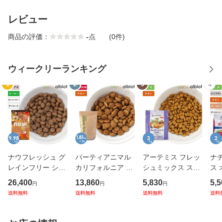
レビュー
商品の評価：
-
点
(0件)
ウィークリーランキング
1
2
3
4
ナウフレッシュ グ
パーティアニマル
アーテミス フレッ
ナ
レインフリー シニ
カリフォルニア チ
シュミックス スモ
ス
ア＆ウェイトマネ
キン＆オーツレシ
ールブリードアダ
ト
26,400
13,860
5,830
5,5
円
円
円
ジメント 9.98kg
ピ 1.81kg×3袋
ルト 3kg
シピ FAT DO
送料無料
送料無料
送料無料
送料
レギュラー粒 ドッ
キン
グフード
g 
ラ