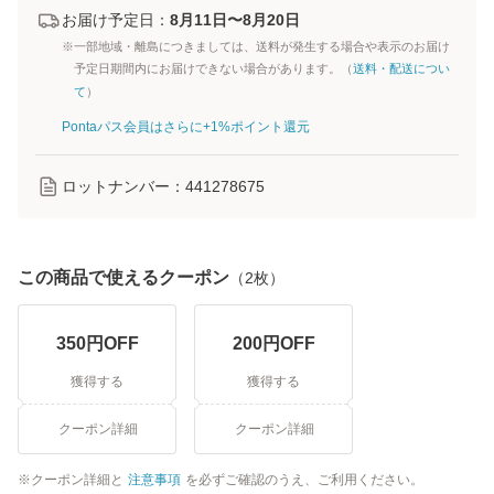
お届け予定日：
8月11日〜8月20日
※一部地域・離島につきましては、送料が発生する場合や表示のお届け
予定日期間内にお届けできない場合があります。（
送料・配送につい
て
）
Pontaパス会員はさらに+1%ポイント還元
ロットナンバー：
441278675
この商品で使えるクーポン
（
2
枚）
350
円OFF
200
円OFF
獲得する
獲得する
クーポン詳細
クーポン詳細
クーポン詳細と
注意事項
を必ずご確認のうえ、ご利用ください。