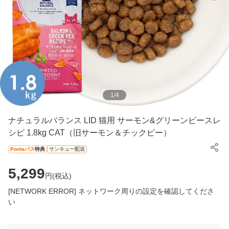
1
/
4
ナチュラルバランス LID 猫用 サーモン&グリーンピースレ
シピ 1.8kg CAT（旧サーモン＆チックピー）
Pontaパス
特典
サンキュー配送
5,299
円(
税込
)
[NETWORK ERROR] ネットワーク周りの設定を確認してくださ
い