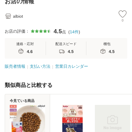
お店の情報
デ
albiot
0
4.5
お店の評価：
点
(
14
件
)
連絡・応対
配送スピード
梱包
4.6
4.5
4.5
販売者情報
支払い方法
営業日カレンダー
類似商品と比較する
今見ている商品