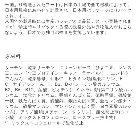
米国より輸送されたフードは日本の工場で全て機械によって、
日本用規格にあわせて計量され、日本用パッケージにリパック
されます。
米国での製造時には生産バッチごとに品質テストが実施されま
すが、輸送時やリパックする際の規格外品や異物混入がおこら
ないよう、日本でも独自の検査を実施しています。
原材料
サーモン、乾燥サーモン、グリーンピース、ひよこ豆、レンズ
豆、エンドウ豆プロテイン、キャノーラオイル*）、エンドウ
でんぷん、乾燥酵母、亜麻仁、ビタミン類(塩化コリン、E、
C、ナイアシン、A、K、B1、D-パントテン酸カルシウム、
B2、B6、B12、葉酸、ビオチン)、ミネラル類(第二リン酸カル
シウム、塩化ナトリウム、亜鉛たんぱく質、硫酸亜鉛、硫酸第
一鉄、鉄たんぱく質、硫酸銅、銅たんぱく質、亜セレン酸ナト
リウム、硫酸マンガン、マンガンたんぱく質、ヨウ素酸カルシ
ウム)、アミノ酸類(メチオニン、タウリン)、酸化防止剤(クエ
ン酸、ミックストコフェロール、ローズマリー抽出物)
*）ミックストコフェロールで酸化防止