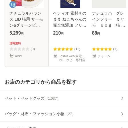
ナチュラルバラン
ペティオ 素材その
ナチュラハ グレ
ス LID 猫用 サーモ
まま ねこちゃんの
インフリー まぐ
ン&グリーンピー
完全無添加 フリー
ろ ６０ｇ 猫 キ
スレシピ 1.8kg
ズドライ 蒸しマグ
ャットフード
5,299
210
88
円
円
円
CAT（旧サーモン
ロ 9g 返品種別B
＆チックピー）
送料無料
(0)
(11)
(1)
albiot
Joshin web 家電・
チャーム
PC・ホビー専門店
お店のカテゴリから商品を探す
ペット・ペットグッズ
（
1,037
）
バッグ・財布・ファッション小物
（
27
）