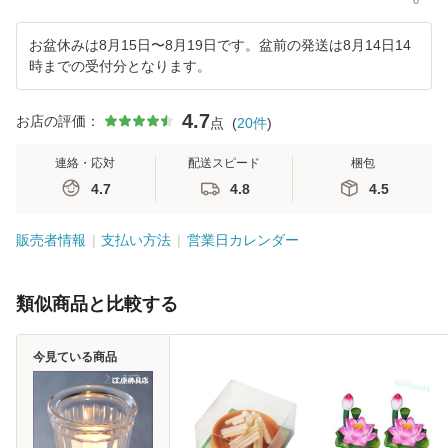
お盆休みは8月15日〜8月19日です。盆前の発送は8月14日14
時までの受付分となります。
4.7
お店の評価：
点
(
20
件
)
連絡・応対
配送スピード
梱包
4.7
4.8
4.5
販売者情報
支払い方法
営業日カレンダー
類似商品と比較する
今見ている商品