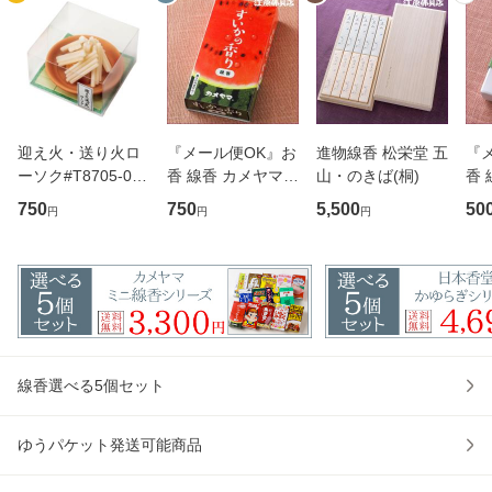
迎え火・送り火ロ
『メール便OK』お
進物線香 松栄堂 五
『
ーソク#T8705-00-
香 線香 カメヤマ
山・のきば(桐)
香 
00 カメヤマ 故人
すいかの香りの ミ
かお
750
750
5,500
50
円
円
円
の好物シリーズ ロ
ニ寸 線香 故人の好
(ミ
ーソク ろうそく
物 スイカ
線香選べる5個セット
ゆうパケット発送可能商品