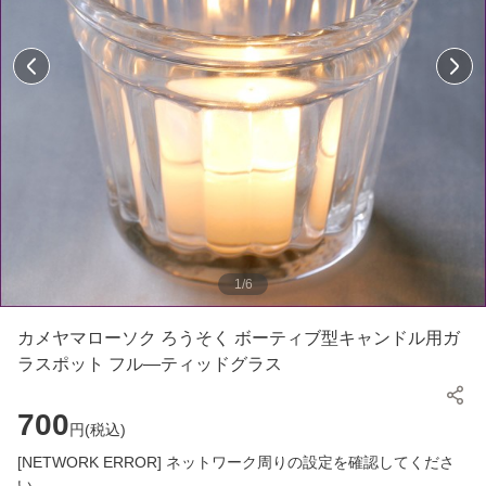
1
/
6
カメヤマローソク ろうそく ボーティブ型キャンドル用ガ
ラスポット フル—ティッドグラス
700
円(
税込
)
[NETWORK ERROR] ネットワーク周りの設定を確認してくださ
い