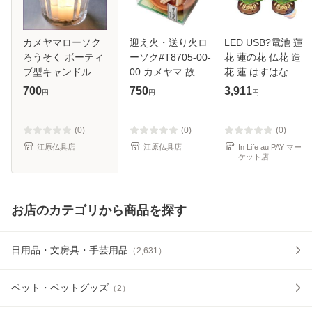
カメヤマローソク
迎え火・送り火ロ
LED USB?電池 蓮
ろうそく ボーティ
ーソク#T8705-00-
花 蓮の花 仏花 造
ブ型キャンドル用
00 カメヤマ 故人
花 蓮 はすはな ロ
ガラスポット フル
の好物シリーズ ロ
ータス 7 色変化 2
700
750
3,911
円
円
円
—ティッドグラス
ーソク ろうそく
WAY給電対応ゾン
チー仏具 仏前 仏壇
法事 法要 お盆 命
(0)
(0)
(0)
日 霊前灯
江原仏具店
江原仏具店
In Life au PAY マー
ケット店
お店のカテゴリから商品を探す
日用品・文房具・手芸用品
（
2,631
）
ペット・ペットグッズ
（
2
）