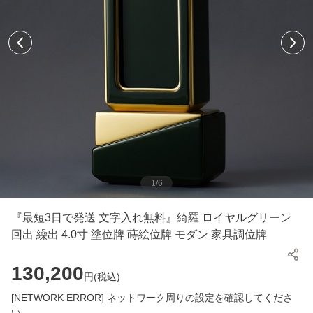
1
/
6
『最短3日で発送 文字入れ無料』綺羅 ロイヤルグリーン
回出 繰出 4.0寸 塗位牌 蒔絵位牌 モダン 家具調位牌
130,200
円(
税込
)
[NETWORK ERROR] ネットワーク周りの設定を確認してくださ
い