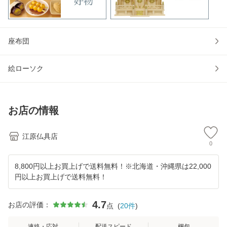
座布団
絵ローソク
お店の情報
江原仏具店
0
8,800円以上お買上げで送料無料！※北海道・沖縄県は22,000
円以上お買上げで送料無料！
4.7
お店の評価：
点
(
20
件
)
連絡・応対
配送スピード
梱包