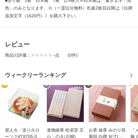
■塗り板 1枚 白木板 7枚 計8枚入※白木板は「書き文字・黒
色」のみとなります。※（一霊位分無料）札板2枚目以降は《位牌
追加文字（1620円）》を購入下さい。
レビュー
商品の評価：
-
点
(0件)
ウィークリーランキング
1
2
3
4
迎え火・送り火ロ
進物線香 松栄堂 五
お香 線香 みのり苑
『
ーソク#T8705-00-
山・のきば(桐)
風韻 白檀 短寸(徳
輪 