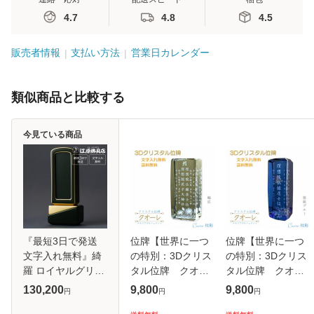
4.7
4.8
4.5
販売者情報
支払い方法
営業日カレンダー
類似商品と比較する
今見ている商品
『最短3日で発送
位牌【世界に一つ
位牌【世界に一つ
文字入れ無料』綺
の特別：3Dクリス
の特別：3Dクリス
羅 ロイヤルグリー
タル位牌 クオー
タル位牌 クオー
ン 回出 繰出 4.0寸
レ（柱形）幅広
レ（柱形）背面ブ
130,200
9,800
9,800
円
円
円
塗位牌 蒔絵位牌 モ
夫婦連名】モダ
ルー】モダン位