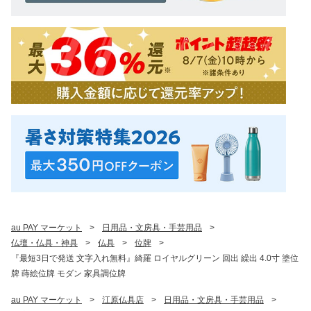
au PAY マーケット
>
日用品・文房具・手芸用品
>
仏壇・仏具・神具
>
仏具
>
位牌
>
『最短3日で発送 文字入れ無料』綺羅 ロイヤルグリーン 回出 繰出 4.0寸 塗位
牌 蒔絵位牌 モダン 家具調位牌
au PAY マーケット
>
江原仏具店
>
日用品・文房具・手芸用品
>