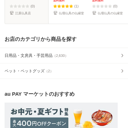
ダン 家具調位牌
ン オリジナル位
牌 オリジナル位
送料無料
送料無料
牌 ガラス オー
牌 オーダーメイ
(0)
(1)
(0)
ダーメイド 送料
ド メモリアルモ
江原仏具店
仏壇仏具の仏縁堂
仏壇仏具の仏縁堂
無
ニ
お店のカテゴリから商品を探す
日用品・文房具・手芸用品
（
2,630
）
ペット・ペットグッズ
（
2
）
au PAY マーケット
のおすすめ