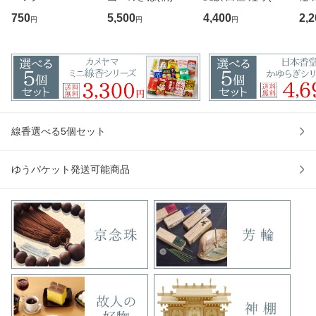
00 カメヤマ 故人
用)100g入り
お香
750
5,500
4,400
2,2
円
円
円
の好物シリーズ ロ
堂
ーソク ろうそく
線香選べる5個セット
ゆうパケット発送可能商品