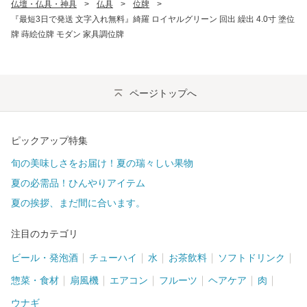
仏壇・仏具・神具
>
仏具
>
位牌
>
『最短3日で発送 文字入れ無料』綺羅 ロイヤルグリーン 回出 繰出 4.0寸 塗位
牌 蒔絵位牌 モダン 家具調位牌
ページトップへ
ピックアップ特集
旬の美味しさをお届け！夏の瑞々しい果物
夏の必需品！ひんやりアイテム
夏の挨拶、まだ間に合います。
注目のカテゴリ
ビール・発泡酒
チューハイ
水
お茶飲料
ソフトドリンク
惣菜・食材
扇風機
エアコン
フルーツ
ヘアケア
肉
ウナギ