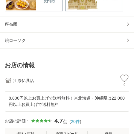
座布団
絵ローソク
お店の情報
江原仏具店
0
8,800円以上お買上げで送料無料！※北海道・沖縄県は22,000
円以上お買上げで送料無料！
4.7
お店の評価：
点
(
20
件
)
連絡・応対
配送スピード
梱包