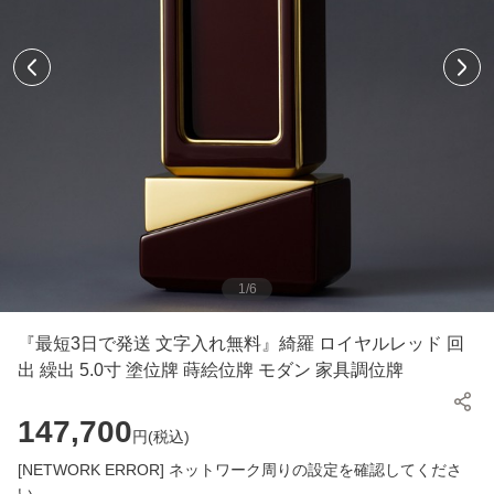
1
/
6
『最短3日で発送 文字入れ無料』綺羅 ロイヤルレッド 回
出 繰出 5.0寸 塗位牌 蒔絵位牌 モダン 家具調位牌
147,700
円(
税込
)
[NETWORK ERROR] ネットワーク周りの設定を確認してくださ
い