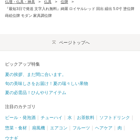
仏壇・仏具・神具
>
仏具
>
位牌
>
『最短3日で発送 文字入れ無料』綺羅 ロイヤルレッド 回出 繰出 5.0寸 塗位牌
蒔絵位牌 モダン 家具調位牌
ページトップへ
ピックアップ特集
夏の挨拶、まだ間に合います。
旬の美味しさをお届け！夏の瑞々しい果物
夏の必需品！ひんやりアイテム
注目のカテゴリ
ビール・発泡酒
チューハイ
水
お茶飲料
ソフトドリンク
惣菜・食材
扇風機
エアコン
フルーツ
ヘアケア
肉
ウナギ