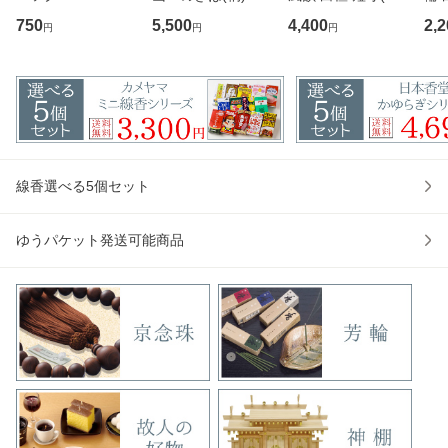
00 カメヤマ 故人
用)100g入り
お香
750
5,500
4,400
2,2
円
円
円
の好物シリーズ ロ
堂
ーソク ろうそく
線香選べる5個セット
ゆうパケット発送可能商品