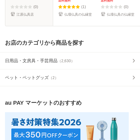
ン 家具調位牌
ン オリジナル位
牌 オリジナル位
送料無料
送料無料
牌 ガラス オー
牌 オーダーメイ
(0)
(1)
(0)
ダーメイド 送料
ド メモリアルモ
江原仏具店
仏壇仏具の仏縁堂
仏壇仏具の仏縁堂
無
ニ
お店のカテゴリから商品を探す
日用品・文房具・手芸用品
（
2,630
）
ペット・ペットグッズ
（
2
）
au PAY マーケット
のおすすめ