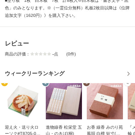
■塗り板 1枚 白木板 7枚 計8枚入※白木板は「書き文字・黒
色」のみとなります。※（一霊位分無料）札板2枚目以降は《位牌
追加文字（1620円）》を購入下さい。
レビュー
商品の評価：
-
点
(0件)
ウィークリーランキング
1
2
3
4
迎え火・送り火ロ
進物線香 松栄堂 五
お香 線香 みのり苑
『
ーソク#T8705-00-
山・のきば(桐)
風韻 白檀 短寸(徳
輪 