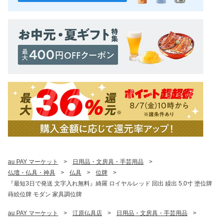
au PAY マーケット
>
日用品・文房具・手芸用品
>
仏壇・仏具・神具
>
仏具
>
位牌
>
『最短3日で発送 文字入れ無料』綺羅 ロイヤルレッド 回出 繰出 5.0寸 塗位牌
蒔絵位牌 モダン 家具調位牌
au PAY マーケット
>
江原仏具店
>
日用品・文房具・手芸用品
>