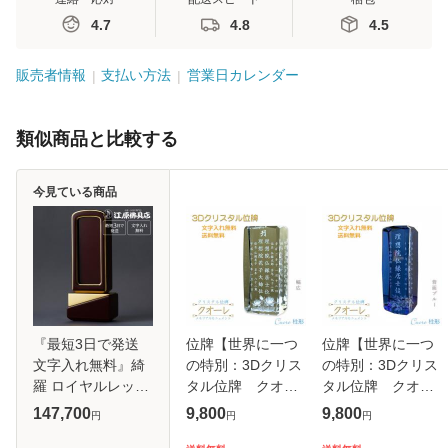
4.7
4.8
4.5
販売者情報
支払い方法
営業日カレンダー
類似商品と比較する
今見ている商品
『最短3日で発送
位牌【世界に一つ
位牌【世界に一つ
文字入れ無料』綺
の特別：3Dクリス
の特別：3Dクリス
羅 ロイヤルレッド
タル位牌 クオー
タル位牌 クオー
回出 繰出 5.0寸 塗
レ（柱形）幅広
レ（柱形）背面ブ
147,700
9,800
9,800
円
円
円
位牌 蒔絵位牌 モダ
夫婦連名】モダ
ルー】モダン位