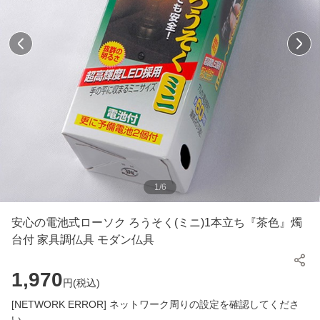
1
/
6
安心の電池式ローソク ろうそく(ミニ)1本立ち『茶色』燭
台付 家具調仏具 モダン仏具
1,970
円(
税込
)
[NETWORK ERROR] ネットワーク周りの設定を確認してくださ
い