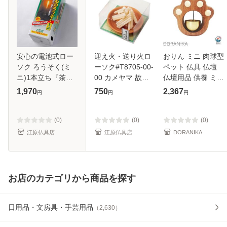
安心の電池式ロー
迎え火・送り火ロ
おりん ミニ 肉球型
ソク ろうそく(ミ
ーソク#T8705-00-
ペット 仏具 仏壇
ニ)1本立ち『茶
00 カメヤマ 故人
仏壇用品 供養 ミニ
色』燭台付 家具調
の好物シリーズ ロ
サイズ 真鍮製 綺麗
1,970
750
2,367
円
円
円
仏具 モダン仏具
ーソク ろうそく
な音色 携帯便利な
おりん 余韻ある音
が響 おすすめ商品
(0)
(0)
(0)
注目
江原仏具店
江原仏具店
DORANIKA
お店のカテゴリから商品を探す
日用品・文房具・手芸用品
（
2,630
）