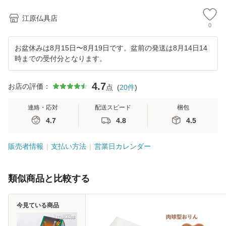
江原仏具店
0
お盆休みは8月15日〜8月19日です。盆前の発送は8月14日14
時までの受付分となります。
4.7
お店の評価：
点
(
20
件
)
連絡・応対
配送スピード
梱包
4.7
4.8
4.5
販売者情報
支払い方法
営業日カレンダー
類似商品と比較する
今見ている商品