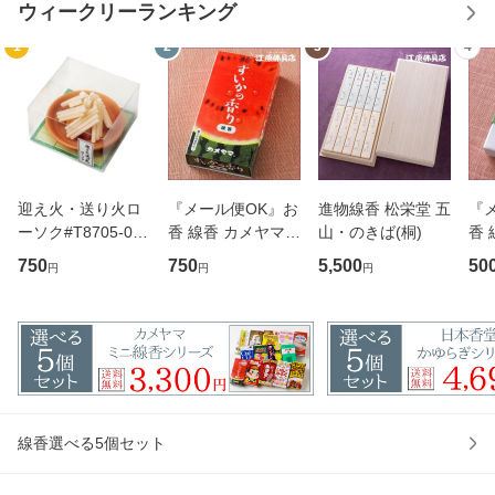
ウィークリーランキング
1
2
3
4
迎え火・送り火ロ
『メール便OK』お
進物線香 松栄堂 五
『
ーソク#T8705-00-
香 線香 カメヤマ
山・のきば(桐)
香 
00 カメヤマ 故人
すいかの香りの ミ
かお
750
750
5,500
50
円
円
円
の好物シリーズ ロ
ニ寸 線香 故人の好
(ミ
ーソク ろうそく
物 スイカ
線香選べる5個セット