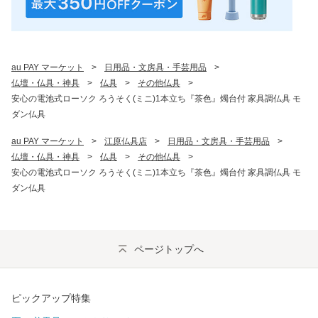
au PAY マーケット
>
日用品・文房具・手芸用品
>
仏壇・仏具・神具
>
仏具
>
その他仏具
>
安心の電池式ローソク ろうそく(ミニ)1本立ち『茶色』燭台付 家具調仏具 モ
ダン仏具
au PAY マーケット
>
江原仏具店
>
日用品・文房具・手芸用品
>
仏壇・仏具・神具
>
仏具
>
その他仏具
>
安心の電池式ローソク ろうそく(ミニ)1本立ち『茶色』燭台付 家具調仏具 モ
ダン仏具
ページトップへ
ピックアップ特集