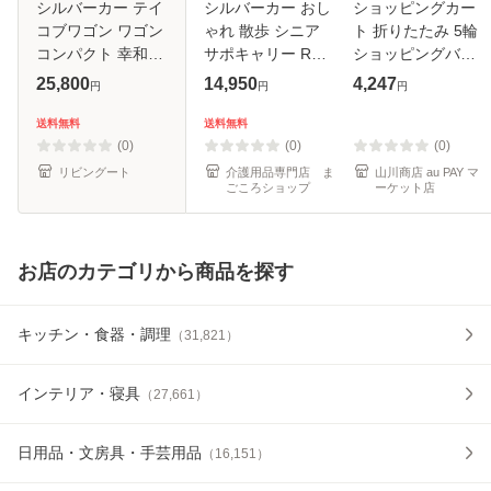
シルバーカー テイ
シルバーカー おし
ショッピングカー
コブワゴン ワゴン
ゃれ 散歩 シニア
ト 折りたたみ 5輪
コンパクト 幸和製
サポキャリー RS-
ショッピングバッ
作所 大容量 （ カ
200 右手専用 マキ
グ キャスター付き
25,800
14,950
4,247
円
円
円
ート ワイヤーカー
テック カート 軽量
買い物 高齢者用 折
ト 折りたたみ アル
コンパクト 買い物
り畳み収納 便利 フ
送料無料
送料無料
ミ製 4輪 シンプル
ショッピングカー
ァスナーで締める
(0)
(0)
(0)
歩行補
老人車
リビングート
介護用品専門店 ま
山川商店 au PAY マ
ごころショップ
ーケット店
お店のカテゴリから商品を探す
キッチン・食器・調理
（
31,821
）
インテリア・寝具
（
27,661
）
日用品・文房具・手芸用品
（
16,151
）