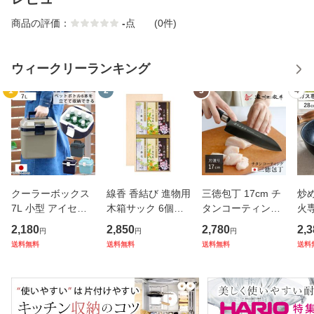
商品の評価：
-
点
(0件)
ウィークリーランキング
1
2
3
4
クーラーボックス
線香 香結び 進物用
三徳包丁 17cm チ
炒め
7L 小型 アイセル1
木箱サック 6個入
タンコーティング
火専
0 ハードタイプ （
り ギフト （ お線
濃州正宗 日本製 （
モ
2,180
2,850
2,780
2,3
円
円
円
保冷 クーラーBOX
香 微煙 仏壇 お墓
包丁 万能包丁 料理
ル
送料無料
送料無料
送料無料
送料
保冷ボックス クー
参り お彼岸 法事
包丁 分化包丁 17
深
ラーバッグ 冷蔵ボ
お盆 供養 日本香堂
センチ 175mm 17
直
ックス 7リットル
プレゼント 贈り物
5ミリ チタン 錆び
ン 
クーラー
）
にくい 切
K 