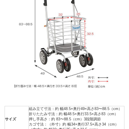
組み立て寸法：約 幅48.5×奥行49×高さ83〜88.5（cm）
折りたたみ寸法：約 幅48.5×奥行33.5×高さ83（cm）
サイズ
押し手高さ：約 83〜88.5（cm）3段階調節
カゴ寸法：（外寸）約 幅34×奥行37.5×高さ34（cm）