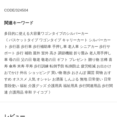
CODE/324504
関連キーワード
多目的に使える大容量ワゴンタイプのシルバーカー
《 バスケットタイプ ワゴンタイプ キャリーカート シルバーカー
ト 歩行器 歩行車 歩行補助車 手押し車 老人車 シニアカー 歩行サ
ポート 歩行 補助 屋外 室外 高さ 調節機能 折り畳み 老人用手押し
車 母の日 父の日 敬老 敬老の日 ギフト プレゼント 贈り物 古稀 喜
寿 傘寿 米寿 卒寿 歩行訓練 転倒予防 転倒防止 疲労軽減 お出かけ
おでかけ 外出 ショッピング 買い物 散歩 おさんぽ 園芸 荷物 おす
すめ オススメ 人気 オシャレ お洒落 しんぷる 無地 日常使い 日常
普段使い 福祉 介護グッズ 介護用具 福祉用具 歩行関連用品 歩行関
連 介護用品 幸和 テイコブ 》
レビュー