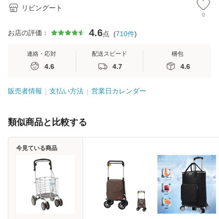
リビングート
0
4.6
お店の評価：
点
(
710
件
)
連絡・応対
配送スピード
梱包
4.6
4.7
4.6
販売者情報
支払い方法
営業日カレンダー
類似商品と比較する
今見ている商品