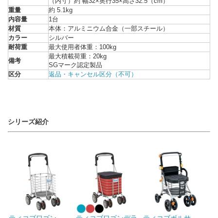
（内寸）約 幅32×奥行35×高さ32.5（cm）
重量
約 5.1kg
内容量
1台
材質
本体：アルミニウム合金（一部スチール）
カラー
シルバー
耐荷重
最大使用者体重：100kg
最大積載荷重：20kg
備考
SGマーク認定製品
区分
返品・キャンセル区分（不可）
シリーズ紹介
ティコブワゴン
ティコブワゴンデラ
ティコブボルサ