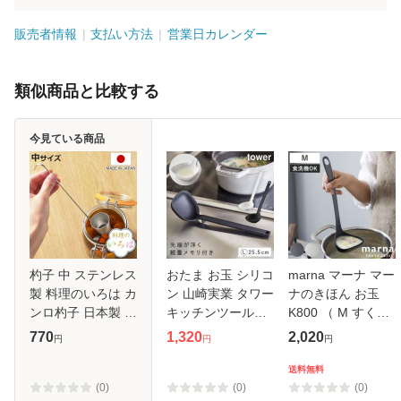
販売者情報
支払い方法
営業日カレンダー
類似商品と比較する
今見ている商品
杓子 中 ステンレス
おたま お玉 シリコ
marna マーナ マー
製 料理のいろは カ
ン 山崎実業 タワー
ナのきほん お玉
ンロ杓子 日本製 （
キッチンツール
K800 （ M すくい
レードル シロップ
tower キッチン シ
やすい 食洗機対応
770
1,320
2,020
円
円
円
かけ カンロレード
リコーン お玉 タワ
シリコンおたま 注
ル しゃくし かき氷
ー tower
ぎやすい レードル
送料無料
カキ氷 梅酒 果実酒
キッチンツール 耐
(0)
(0)
(0)