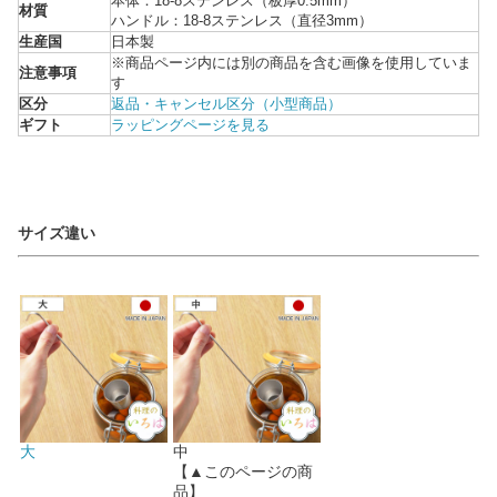
本体：18-8ステンレス（板厚0.5mm）
材質
ハンドル：18-8ステンレス（直径3mm）
生産国
日本製
※商品ページ内には別の商品を含む画像を使用していま
注意事項
す
区分
返品・キャンセル区分（小型商品）
ギフト
ラッピングページを見る
サイズ違い
大
中
【▲このページの商
品】