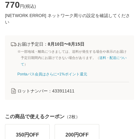
770
円(
税込
)
[NETWORK ERROR] ネットワーク周りの設定を確認してくださ
い
お届け予定日：
8月10日〜8月15日
※一部地域・離島につきましては、送料が発生する場合や表示のお届け
予定日期間内にお届けできない場合があります。（
送料・配送につい
て
）
Pontaパス会員はさらに+1%ポイント還元
ロットナンバー：
433911411
この商品で使えるクーポン
（
2
枚）
350
円OFF
200
円OFF