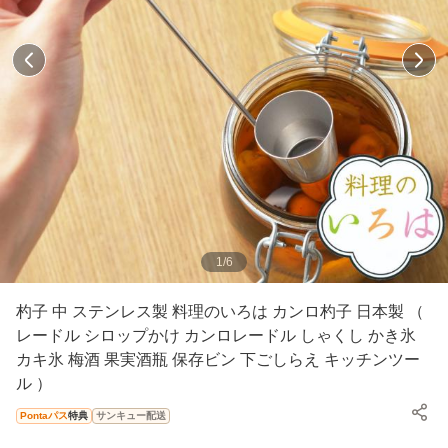
1
/
6
杓子 中 ステンレス製 料理のいろは カンロ杓子 日本製 （
レードル シロップかけ カンロレードル しゃくし かき氷
カキ氷 梅酒 果実酒瓶 保存ビン 下ごしらえ キッチンツー
ル ）
Pontaパス
特典
サンキュー配送