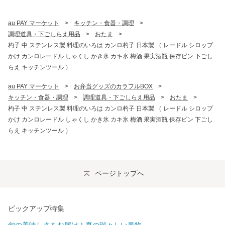
au PAY マーケット
>
キッチン・食器・調理
>
調理道具・下ごしらえ用品
>
おたま
>
杓子 中 ステンレス製 料理のいろは カンロ杓子 日本製 （ レードル シロップ
かけ カンロレードル しゃくし かき氷 カキ氷 梅酒 果実酒瓶 保存ビン 下ごし
らえ キッチンツール ）
au PAY マーケット
>
お弁当グッズのカラフルBOX
>
キッチン・食器・調理
>
調理道具・下ごしらえ用品
>
おたま
>
杓子 中 ステンレス製 料理のいろは カンロ杓子 日本製 （ レードル シロップ
かけ カンロレードル しゃくし かき氷 カキ氷 梅酒 果実酒瓶 保存ビン 下ごし
らえ キッチンツール ）
ページトップへ
ピックアップ特集
旬の美味しさをお届け！夏の瑞々しい果物