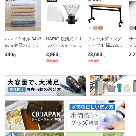
ハンドタオル 34×3
HARIO 浸漬式ドリ
フォールディング
サ
5cm 綿雪のような
ッパー スイッチ36
テーブル 幅120cm
プ 
タオル ベルベット
0 （ ハリオ コーヒ
奥行き45cm キャ
フ
440
3,980
23,680
2,2
円
円
円
カラー （ タオル
ー ドリッパー ペー
スター付き 折りた
ス 
送料無料
送料無料
ウォッシュタオル
パー付き 360ml 耐
たみ （ 法人限定
er
ハンカチタオル ハ
熱ガラス 食洗機対
テーブル 長机 スタ
マ
ンカチ 洗面タオル
応 おしゃれ シンプ
ッキング 会議机 ミ
マグ
綿 コッ
ル ハン
ーティング
保冷