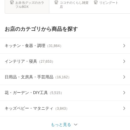
瓶
熱 おしゃ
お弁当グッズのカラ
ココチのくらし雑貨
リビングート
フルBOX
店
お店のカテゴリから商品を探す
キッチン・食器・調理
（
31,864
）
インテリア・寝具
（
27,653
）
日用品・文房具・手芸用品
（
16,162
）
花・ガーデン・DIY工具
（
5,515
）
キッズベビー・マタニティ
（
3,843
）
もっと見る