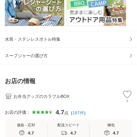
水筒・ステンレスボトル特集
スープジャーの選び方
お店の情報
お弁当グッズのカラフルBOX
0
4.7
お店の評価：
点
(
187
件
)
連絡・応対
配送スピード
梱包
4.7
4.7
4.7