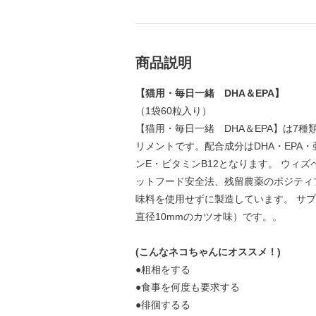
商品説明
【猫用・毎日一緒 DHA＆EPA】
（1袋60粒入り）
【猫用・毎日一緒 DHA＆EPA】は7
リメントです。配合成分はDHA・EPA
ンE・ビタミンB12となります。 ウィ
ットフード安全法、残留農薬のポジティ
味料を使用せずに製造しています。 サ
直径10mmのカツオ味）です。。
(こんなネコちゃんにオススメ！)
●粗相をする
●食事を何度も要求する
●徘徊するる