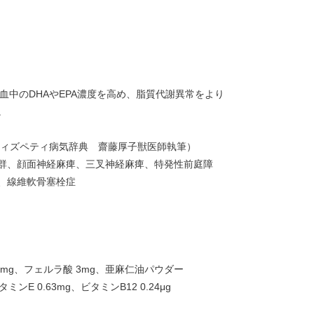
 血中のDHAやEPA濃度を高め、脂質代謝異常をより
。
ウィズペティ病気辞典 齋藤厚子獣医師執筆）
群、顔面神経麻痺、三叉神経麻痺、特発性前庭障
、線維軟骨塞栓症
5mg、フェルラ酸 3mg、亜麻仁油パウダー
ミンE 0.63mg、ビタミンB12 0.24μg