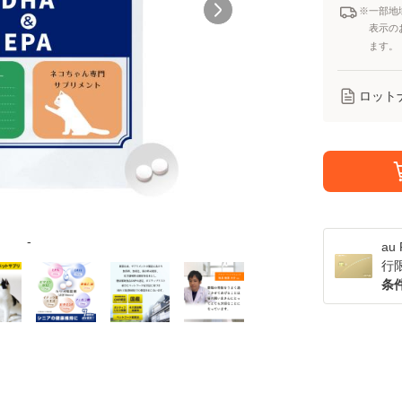
※一部地
表示の
ます。
ロット
-
a
行
条