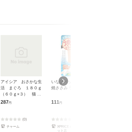
アイシア おさかな生
いなばペットフード
焼ささみ 子猫用
活 まぐろ １８０ｇ
焼ささみ 子猫用 1本
いなばペットフ
（６０ｇ×３） 猫 キ
ャットフード
287
111
111
円
円
円
(0)
(0)
(0)
チャーム
XPRICE au PAY マーケ
PREMOA au P
ット店
ット店