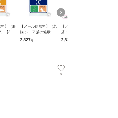
無料】（肝
【メール便無料】（老
【メール便無料】（皮
【メール
持）【8成
猫 シニア猫の健康維
膚・毛艶の健康維持）
犬 シニ
猫用サプ
持）【7成分配合】
【8成分配合】【犬猫
持）【7
2,827
2,827
2,827
円
円
円
錠剤】
【猫用サプリ/カツオ
兼用サプリ/粉末ミル
【犬用サ
肝臓エキ
味錠剤】「毎日一緒
ク味】「毎日美肌 P
味錠剤
ンタ」（1
DHA＆EPA」（1袋60
S-B1＆ローヤルゼリ
DHA＆E
）
粒入り）
ー」（1袋60杯
粒入り）
0