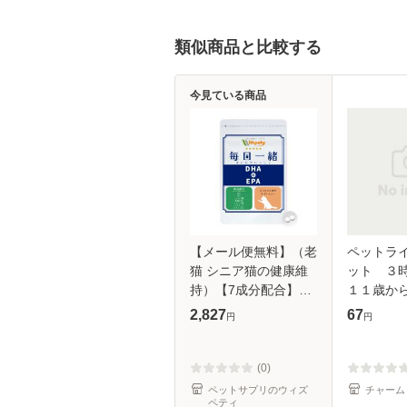
類似商品と比較する
今見ている商品
【メール便無料】（老
ペットラ
猫 シニア猫の健康維
ット ３
持）【7成分配合】
１１歳か
【猫用サプリ/カツオ
立て ２
2,827
67
円
円
味錠剤】「毎日一緒
つ 超高齢
DHA＆EPA」（1袋60
ットフー
粒入り）
(0)
ペットサプリのウィズ
チャーム
ペティ