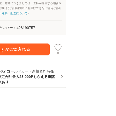
域・離島につきましては、送料が発生する場合や
お届け予定日期間内にお届けできない場合があり
（
送料・配送について
）
ナンバー：
428190757
かごに入れる
0
u PAY ゴールドカード新規＆即時発
限定
合計最大23,000Pもらえる※諸
件あり