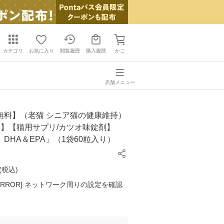
カテゴリ
お気に入り
閲覧履歴
購入履歴
かご
店舗メニュー
無料】（老猫 シニア猫の健康維持）
合】【猫用サプリ/カツオ味錠剤】
DHA＆EPA」（1袋60粒入り）
(
税込
)
K ERROR] ネットワーク周りの設定を確認