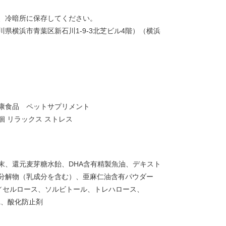
、冷暗所に保存してください。
県横浜市青葉区新石川1-9-3北芝ビル4階）（横浜
康食品 ペットサプリメント
徘徊 リラックス ストレス
末、還元麦芽糖水飴、DHA含有精製魚油、デキスト
分解物（乳成分を含む）、亜麻仁油含有パウダー
／セルロース、ソルビトール、トレハロース、
a、酸化防止剤