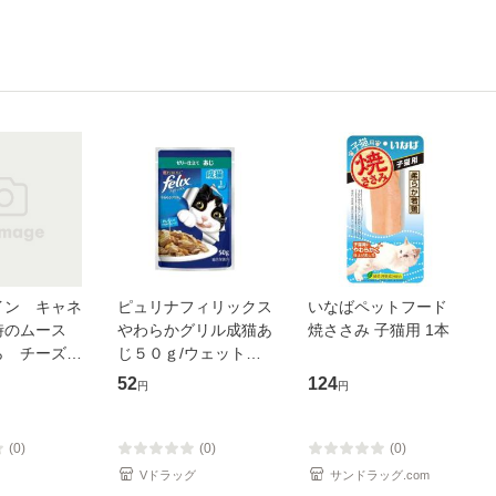
イン キャネ
ピュリナフィリックス
いなばペットフード
時のムース
やわらかグリル成猫あ
焼ささみ 子猫用 1本
ら チーズ仕
じ５０ｇ/ウェット
５ｇ おや
パウチ
52
124
円
円
猫用 キャ
(4902201213592)
ド
(0)
(0)
(0)
Vドラッグ
サンドラッグ.com