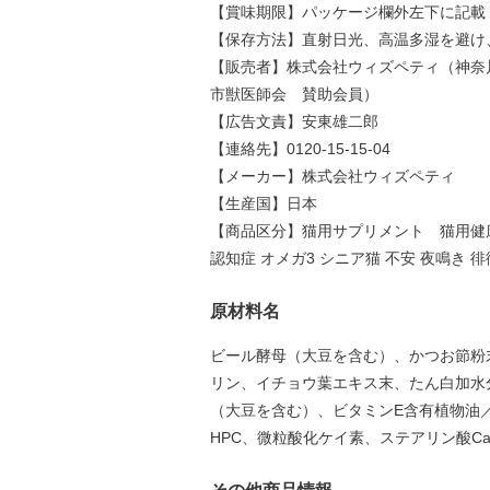
【賞味期限】パッケージ欄外左下に記載
【保存方法】直射日光、高温多湿を避け
【販売者】株式会社ウィズペティ（神奈川
市獣医師会 賛助会員）
【広告文責】安東雄二郎
【連絡先】0120-15-15-04
【メーカー】株式会社ウィズペティ
【生産国】日本
【商品区分】猫用サプリメント 猫用健
認知症 オメガ3 シニア猫 不安 夜鳴き 
原材料名
ビール酵母（大豆を含む）、かつお節粉
リン、イチョウ葉エキス末、たん白加水
（大豆を含む）、ビタミンE含有植物油
HPC、微粒酸化ケイ素、ステアリン酸C