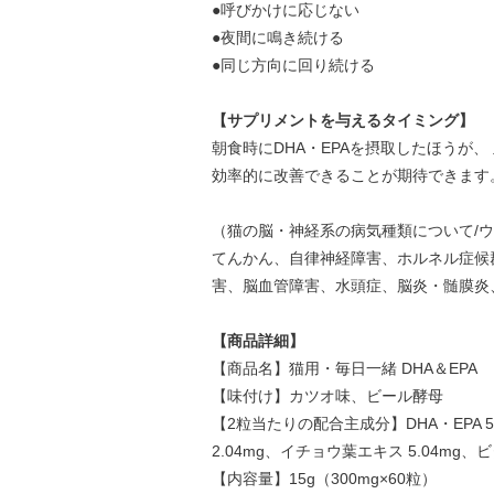
●呼びかけに応じない
●夜間に鳴き続ける
●同じ方向に回り続ける
【サプリメントを与えるタイミング】
朝食時にDHA・EPAを摂取したほうが、
効率的に改善できることが期待できます
（猫の脳・神経系の病気種類について/
てんかん、自律神経障害、ホルネル症候
害、脳血管障害、水頭症、脳炎・髄膜炎
【商品詳細】
【商品名】猫用・毎日一緒 DHA＆EPA
【味付け】カツオ味、ビール酵母
【2粒当たりの配合主成分】DHA・EPA 
2.04mg、イチョウ葉エキス 5.04mg、ビタ
【内容量】15g（300mg×60粒）