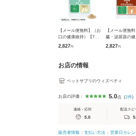
【メール便無料】（お
【メール便無料
口の健康維持）【7成
臓・泌尿器の健
分配合】【犬猫兼用サ
持）【7成分配
2,827
2,827
円
円
プリ/粉末ミルク味】
【猫用サプリ/
「毎日口健 ラクトフ
味錠剤】「毎
ェリン＆KT-11」（1
活性炭＆ウラジ
お店の情報
袋60杯入り/
シ」（1袋60粒
ペットサプリのウィズペティ
5.0
お店の評価：
点
(
2
件
)
連絡・応対
配送スピ
5.0
5
販売者情報
支払い方法
営業日カレン