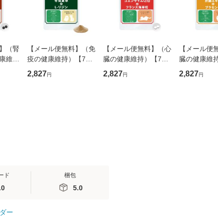
】（腎
【メール便無料】（免
【メール便無料】（心
【メール便
康維
疫の健康維持）【7成
臓の健康維持）【7成
臓の健康維
合】
分配合】【犬猫兼用サ
分配合】【猫用サプ
分配合】【
2,827
2,827
2,827
円
円
円
カツオ
プリ/粉末ミルク味】
リ/カツオ味錠剤】
リ/カツオ味
日腎活
「毎日免活 冬虫夏草
「毎日健心 コエンザ
「毎日良肝 
ロガ
＆L-リジン」（1袋60
イムQ10＆フランス海
ス＆プラセ
入
杯入り/付属
岸松」（1袋60粒
袋60粒入り
ード
梱包
.0
5.0
ダー