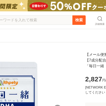
検索
詳細検索
【メール便
【7成分配
「毎日一緒 
2,827
円
[NETWOR
してください