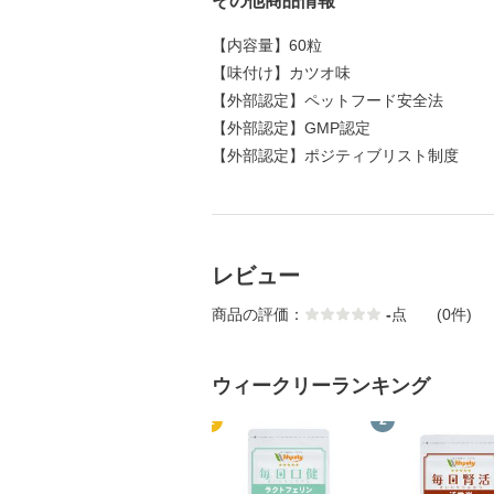
その他商品情報
【
内容量
】
60粒
【
味付け
】
カツオ味
【
外部認定
】
ペットフード安全法
【
外部認定
】
GMP認定
【
外部認定
】
ポジティブリスト制度
レビュー
商品の評価：
-
点
(0件)
ウィークリーランキング
1
2