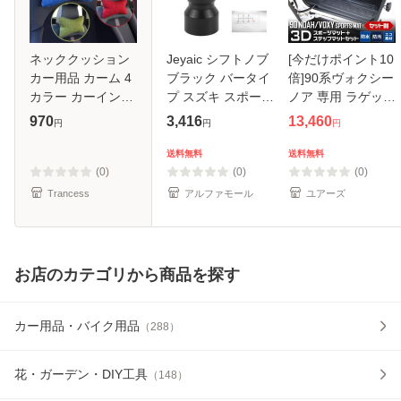
ネッククッション
Jeyaic シフトノブ
[今だけポイント10
カー用品 カーム 4
ブラック バータイ
倍]90系ヴォクシー
カラー カーインテ
プ スズキ スポーツ
ノア 専用 ラゲッジ
リア
モデル ZC33S 専
＋ステップマット
970
3,416
13,460
円
円
円
用 M12×P1.25 車
2商品セット 3D ス
検対応 取り付け簡
ポーツマット 防水
送料無料
送料無料
単 純正用
90VOXY NOAH 傷
(0)
(0)
(0)
防止 カバ
Trancess
アルファモール
ユアーズ
お店のカテゴリから商品を探す
カー用品・バイク用品
（
288
）
花・ガーデン・DIY工具
（
148
）