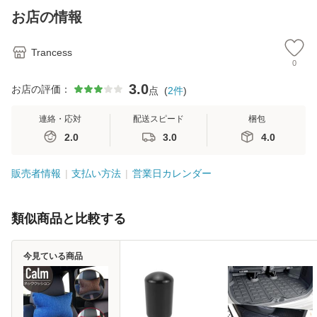
彼岸 ペットブリザ
彼岸 ペットブリザ
お店の情報
ー
ー
Trancess
0
3.0
お店の評価：
点
(
2
件
)
連絡・応対
配送スピード
梱包
2.0
3.0
4.0
販売者情報
支払い方法
営業日カレンダー
類似商品と比較する
今見ている商品