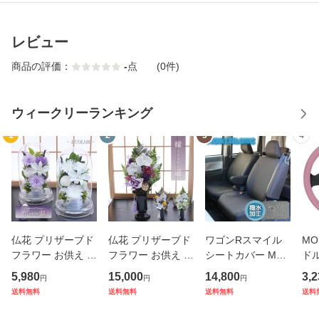
レビュー
商品の評価：
-
点
(0件)
ウィークリーランキング
1
2
3
4
仏花 プリザーブド
仏花 プリザーブド
ワゴンRスマイル
MO
フラワー お供え お
フラワー お供え お
シートカバー MX9
ドル
花 お悔やみ お彼岸
花 お悔やみ お彼岸
1S MX81S 全席分
PI
5,980
15,000
14,800
3,2
円
円
円
仏壇 枯れない 仏花
仏壇 枯れない 仏花
撥水加工 抗菌加工
ー
送料無料
送料無料
送料無料
送料
お供え 花 お悔やみ
お供え 花 お悔やみ
EA
お盆 新盆 初盆 お
お盆 新盆 初盆 お