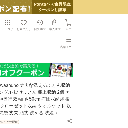
カテゴリ
お気に入り
閲覧履歴
購入履歴
かご
店舗メニュー
 washuno 丈夫な洗えるふとん収納
ングル 掛けふとん 棚上収納 2個セ
6×奥行35×高さ50cm 布団収納袋 掛
 クローゼット収納 タオルケット 収
納袋 丈夫 頑丈 洗える 洗濯 ）
サンキュー配送