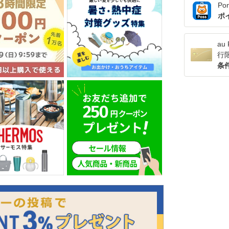
Po
ポ
a
行
条