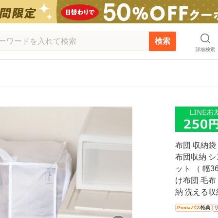
検索
詳細検索
布団 収納袋
布団収納 シ
ット （ 幅3
け布団 毛布
納 洗える収
Pontaパス
特典