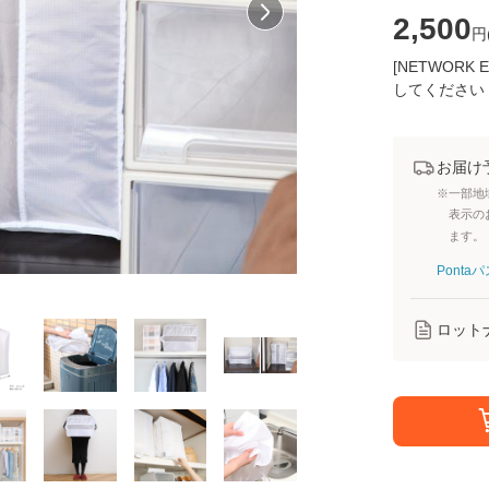
2,500
円
[NETWOR
してください
お届け
※一部地
表示の
ます。
Pont
ロット