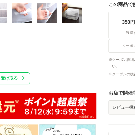
この商品で
350
円
獲得
クーポ
クーポン詳細
い。
クーポンの獲
を受け取る
お店で開催
レビュー投