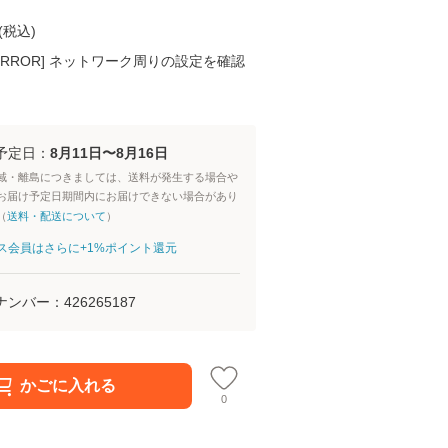
(
税込
)
K ERROR] ネットワーク周りの設定を確認
予定日：
8月11日〜8月16日
域・離島につきましては、送料が発生する場合や
お届け予定日期間内にお届けできない場合があり
（
送料・配送について
）
aパス会員はさらに+1%ポイント還元
ナンバー：
426265187
かごに入れる
0