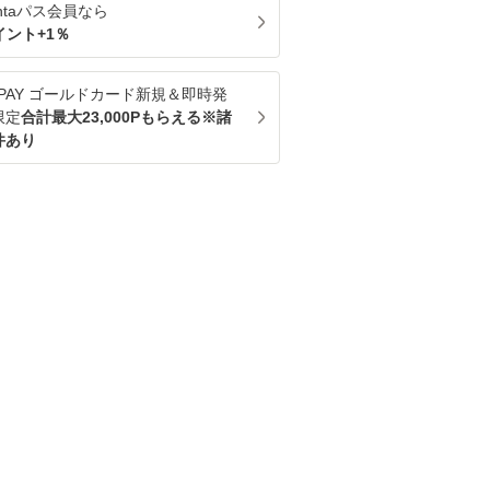
ntaパス
会員なら
イント+
1
％
u PAY ゴールドカード新規＆即時発
限定
合計最大23,000Pもらえる※諸
件あり